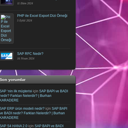
11 Ekim 2024
PHP ile Excel Export Dizi Örneği
5 Eylül 2024
SAP RFC Nedir?
16 Nisan 2024
Son yorumlar
SAP ‘nin ilk müşterisi
için
SAP BAPI ve BADI
nedir? Farkları Nelerdir? | Burhan
KARADERE
SAP ERP ürün modeli nedir?
için
SAP BAPI
ve BADI nedir? Farkları Nelerdir? | Burhan
KARADERE
SAP S4 HANA 2.0
için
SAP BAPI ve BADI