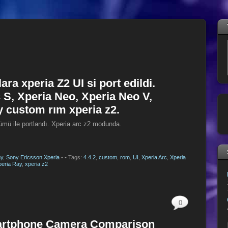
ra xperia Z2 UI si port edildi.
 S, Xperia Neo, Xperia Neo V,
y custom rım xperia z2.
ümü ile portlandı. Xperia arc z2 modunda.
y
,
Sony Ericsson Xperia
•
• Tags:
4.4.2
,
custom
,
rom
,
UI
,
Xperia Arc
,
Xperia
peria Ray
,
xperia z2
0
artphone Camera Comparison