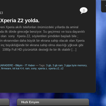
0
13
Xperia Z2 yolda.
eni Xperia akıllı telefonları önümüzdeki yıllarda da amiral
nda ilk dörde gireceğe benziyor. Su geçirmez ve toza dayanıklı
 olan sony Xperia Z2, söylentileri şimdiden başladı bile ;
’in ekranından daha büyük bir ekrana sahip olacak olan Xperia
 inç büyüklüğünde bir ekrana sahip olma olasılığı yğksek gibi
 1080p Full HD çözünürlük desteği ile bir ilk olabilir […]
 KARADERE
•
Bilişim - IT Haber
•
• Tags:
3 gb
,
3 gb ram
,
3 giga byte memory
,
,
firmware
,
kit kat 4.4
,
ram
,
sony
,
xperia z
,
xperia z2
,
z2
Hızlı Erişim