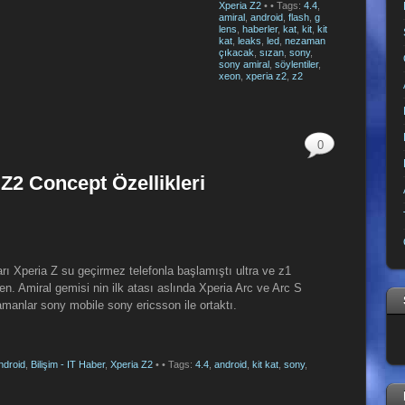
Xperia Z2
•
• Tags:
4.4
,
amiral
,
android
,
flash
,
g
lens
,
haberler
,
kat
,
kit
,
kit
kat
,
leaks
,
led
,
nezaman
çıkacak
,
sızan
,
sony
,
sony amiral
,
söylentiler
,
xeon
,
xperia z2
,
z2
0
Z2 Concept Özellikleri
ları Xperia Z su geçirmez telefonla başlamıştı ultra ve z1
en. Amiral gemisi nin ilk atası aslında Xperia Arc ve Arc S
amanlar sony mobile sony ericsson ile ortaktı.
ndroid
,
Bilişim - IT Haber
,
Xperia Z2
•
• Tags:
4.4
,
android
,
kit kat
,
sony
,