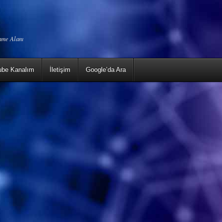
enme Alanı
ube Kanalım
İletişim
Google’da Ara