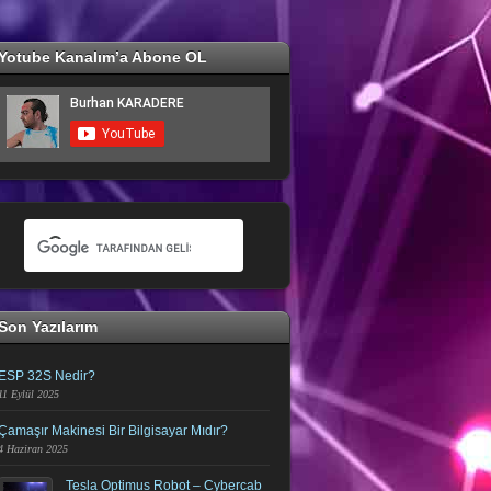
Yotube Kanalım’a Abone OL
Son Yazılarım
ESP 32S Nedir?
11 Eylül 2025
Çamaşır Makinesi Bir Bilgisayar Mıdır?
4 Haziran 2025
Tesla Optimus Robot – Cybercab