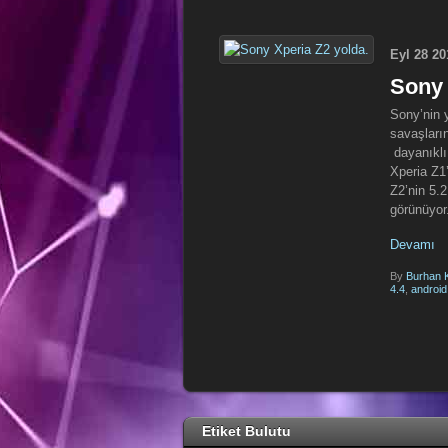
Eyl
28
20
Sony 
Sony’nin y
savaşları
dayanıklı
Xperia Z1
Z2’nin 5.2
görünüyor.
Devamı
By
Burhan
4.4
,
android
Etiket Bulutu