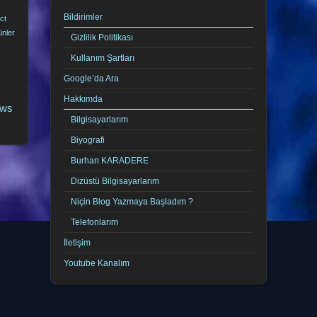
Bildirimler
ct
ünler
Gizlilik Politikası
Kullanım Şartları
Google’da Ara
Hakkımda
ows
Bilgisayarlarım
Biyografi
Burhan KARADERE
Dizüstü Bilgisayarlarım
Niçin Blog Yazmaya Başladım ?
Telefonlarım
İletişim
Youtube Kanalım