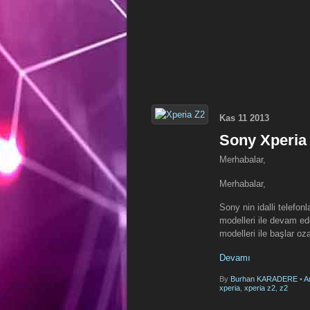
Kas
11
2013
Sony Xperia 
Merhabalar,
Merhabalar,
Sony nin idalli telefon
modelleri ile devam ed
modelleri ile başlar oz
Devamı
By
Burhan KARADERE
•
A
xperia
,
xperia z2
,
z2