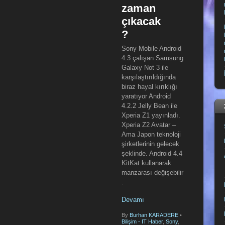
zaman
çıkacak
?
Sony Mobile Android
4.3 çalışan Samsung
Galaxy Not 3 ile
karşılaştırıldığında
biraz hayal kırıklığı
yaratıyor Android
4.2.2 Jelly Bean ile
Xperia Z1 yayınladı.
Xperia Z2 Avatar –
Ama Japon teknoloji
şirketlerinin gelecek
şeklinde. Android 4.4
KitKat kullanarak
manzarası değişebilir
.
Devamı
By
Burhan KARADERE
•
Bilişim - IT Haber
,
Sony
,