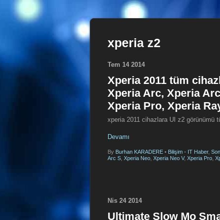
xperia z2
Tem
14
2014
Xperia 2011 tüm cihazla
Xperia Arc, Xperia Arc
Xperia Pro, Xperia Ra
xperia 2011 cihazlara UI z2 görünümü t
Devamı
By
Burhan KARADERE
•
Bilişim - IT Haber
,
Son
Arc S
,
Xperia Neo
,
Xperia Neo V
,
Xperia Pro
,
X
Nis
24
2014
Ultimate Slow Mo Sm