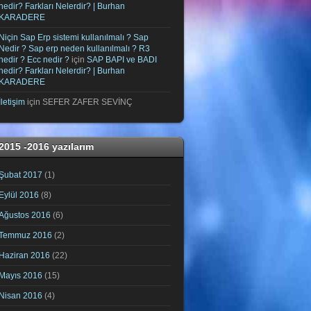
nedir? Farkları Nelerdir? | Burhan
KARADERE
Niçin Sap Erp sistemi kullanılmalı ? Sap
Nedir ? Sap erp neden kullanılmalı ? R3
nedir ? Ecc nedir ?
için
SAP BAPI ve BADI
nedir? Farkları Nelerdir? | Burhan
KARADERE
İletişim
için
SEFER ZAFER SEVİNÇ
2015 -2016 yazılarım
Şubat 2017
(1)
Eylül 2016
(8)
Ağustos 2016
(6)
Temmuz 2016
(2)
Haziran 2016
(22)
Mayıs 2016
(15)
Nisan 2016
(4)