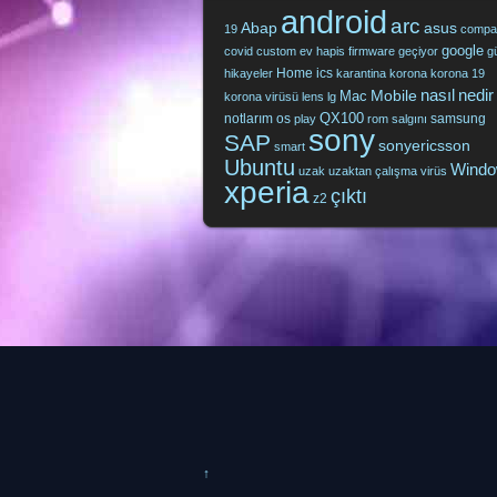
android
arc
Abap
asus
19
compa
google
covid
custom
ev hapis
firmware
geçiyor
g
Home
ics
hikayeler
karantina
korona
korona 19
nasıl
nedir
Mobile
Mac
korona virüsü
lens
lg
QX100
notlarım
os
samsung
play
rom
salgını
sony
SAP
sonyericsson
smart
Ubuntu
Wind
uzak
uzaktan çalışma
virüs
xperia
çıktı
z2
↑