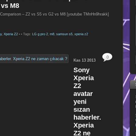
 vs M8
Comparison – Z2 vs S5 vs G2 vs M8 [youtube TMnHn9hrakk]
y
,
Xperia Z2
•
• Tags:
LG g pro 2
,
m8
,
samsun s5
,
xperia z2
0
Kas
13
2013
Sony
Xperia
Z2
avatar
yeni
sızan
haberler.
Xperia
Z2 ne