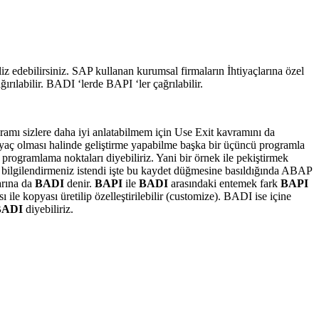
liz edebilirsiniz. SAP kullanan kurumsal firmaların İhtiyaçlarına özel
ğırılabilir. BADI ‘lerde BAPI ‘ler çağrılabilir.
vramı sizlere daha iyi anlatabilmem için Use Exit kavramını da
tiyaç olması halinde geliştirme yapabilme başka bir üçüncü programla
ir programlama noktaları diyebiliriz. Yani bir örnek ile pekiştirmek
i bilgilendirmeniz istendi işte bu kaydet düğmesine basıldığında ABAP
arına da
BADI
denir.
BAPI
ile
BADI
arasındaki entemek fark
BAPI
 ile kopyası üretilip özelleştirilebilir (customize). BADI ise içine
BADI
diyebiliriz.