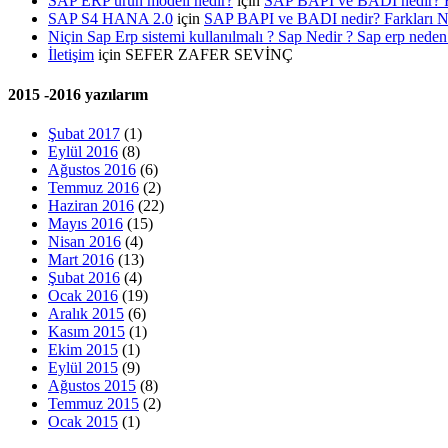
SAP ERP ürün modeli nedir?
için
SAP BAPI ve BADI nedir? 
SAP S4 HANA 2.0
için
SAP BAPI ve BADI nedir? Farkları
Niçin Sap Erp sistemi kullanılmalı ? Sap Nedir ? Sap erp neden 
İletişim
için
SEFER ZAFER SEVİNÇ
2015 -2016 yazılarım
Şubat 2017
(1)
Eylül 2016
(8)
Ağustos 2016
(6)
Temmuz 2016
(2)
Haziran 2016
(22)
Mayıs 2016
(15)
Nisan 2016
(4)
Mart 2016
(13)
Şubat 2016
(4)
Ocak 2016
(19)
Aralık 2015
(6)
Kasım 2015
(1)
Ekim 2015
(1)
Eylül 2015
(9)
Ağustos 2015
(8)
Temmuz 2015
(2)
Ocak 2015
(1)