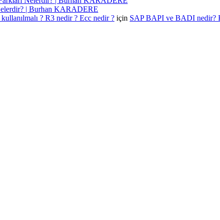
Farkları Nelerdir? | Burhan KARADERE
 Nelerdir? | Burhan KARADERE
kullanılmalı ? R3 nedir ? Ecc nedir ?
için
SAP BAPI ve BADI nedir? 