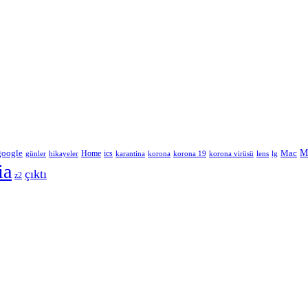
google
M
Home
ics
Mac
korona
lens
lg
günler
hikayeler
karantina
korona 19
korona virüsü
ia
çıktı
z2