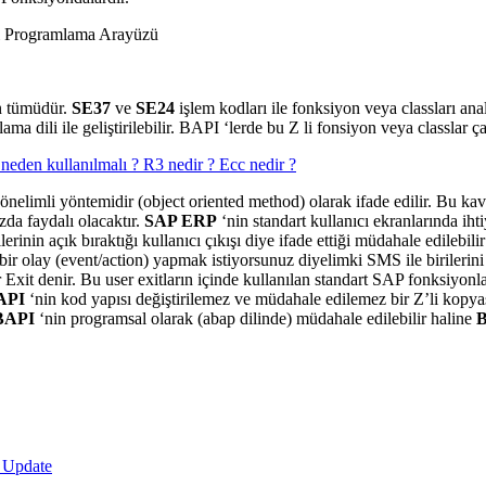
sı Programlama Arayüzü
ın tümüdür.
SE37
ve
SE24
işlem kodları ile fonksiyon veya classları ana
ma dili ile geliştirilebilir. BAPI ‘lerde bu Z li fonsiyon veya classlar ça
 neden kullanılmalı ? R3 nedir ? Ecc nedir ?
yönelimli yöntemidir (object oriented method) olarak ifade edilir. Bu ka
a faydalı olacaktır.
SAP ERP
‘nin standart kullanıcı ekranlarında ih
erinin açık bıraktığı kullanıcı çıkışı diye ifade ettiği müdahale edilebil
ir olay (event/action) yapmak istiyorsunuz diyelimki SMS ile birilerin
xit denir. Bu user exitların içinde kullanılan standart SAP fonksiyonl
API
‘nin kod yapısı değiştirilemez ve müdahale edilemez bir Z’li kopyası
BAPI
‘nin programsal olarak (abap dilinde) müdahale edilebilir haline
 Update