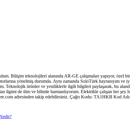
um. Bilişim teknolojileri alanında AR-GE çalışmaları yapıyor, özel bir
t motorlarına yönelmiş durumda. Aynı zamanda SoloTürk hayranıyım ve i
Teknolojik ürünler ve yeniliklerle ilgili bilgileri paylaşarak, bu aland
lan ilgimi de ilim ve bilimle harmanlıyorum. Elektrikle çalışan her şey
radere.com adresinden takip edebilirsiniz. Çağrı Kodu: TA1HKB Kod 
Nedir?