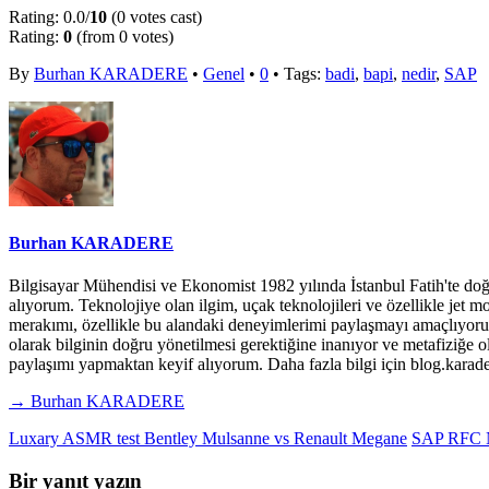
Rating: 0.0/
10
(0 votes cast)
Rating:
0
(from 0 votes)
By
Burhan KARADERE
•
Genel
•
0
• Tags:
badi
,
bapi
,
nedir
,
SAP
Burhan KARADERE
Bilgisayar Mühendisi ve Ekonomist 1982 yılında İstanbul Fatih'te doğd
alıyorum. Teknolojiye olan ilgim, uçak teknolojileri ve özellikle je
merakımı, özellikle bu alandaki deneyimlerimi paylaşmayı amaçlıyorum. 
olarak bilginin doğru yönetilmesi gerektiğine inanıyor ve metafiziğe o
paylaşımı yapmaktan keyif alıyorum. Daha fazla bilgi için blog.ka
→ Burhan KARADERE
Luxary ASMR test Bentley Mulsanne vs Renault Megane
SAP RFC 
Bir yanıt yazın