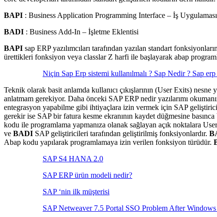
BAPI
: Business Application Programming Interface – İş Uygulama
BADI
: Business Add-In – İşletme Eklentisi
BAPI
sap ERP yazılımcıları tarafından yazılan standart fonksiyonlar
ürettikleri fonksiyon veya classlar Z harfi ile başlayarak abap programla
Niçin Sap Erp sistemi kullanılmalı ? Sap Nedir ? Sap erp
Teknik olarak basit anlamda kullanıcı çıkışlarının (User Exits) nesne 
anlatmam gerekiyor. Daha önceki SAP ERP nedir yazılarımı okumanızd
entegrasyon yapabilme gibi ihtiyaçlara izin vermek için SAP geliştiricil
gerekir ise SAP bir fatura kesme ekranının kaydet düğmesine basınca b
kodu ile programlama yapmanıza olanak sağlayan açık noktalara User E
ve
BADI
SAP geliştiricileri tarafından geliştirilmiş fonksiyonlardır.
B
Abap kodu yapılarak programlamaya izin verilen fonksiyon türüdür.
SAP S4 HANA 2.0
SAP ERP ürün modeli nedir?
SAP ‘nin ilk müşterisi
SAP Netweaver 7.5 Portal SSO Problem After Windows