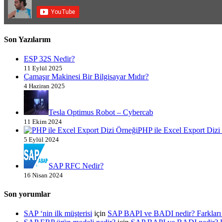
Son Yazılarım
ESP 32S Nedir?
11 Eylül 2025
Çamaşır Makinesi Bir Bilgisayar Mıdır?
4 Haziran 2025
Tesla Optimus Robot – Cybercab
11 Ekim 2024
PHP ile Excel Export Dizi
5 Eylül 2024
SAP RFC Nedir?
16 Nisan 2024
Son yorumlar
SAP ‘nin ilk müşterisi
için
SAP BAPI ve BADI nedir? Farklar