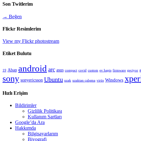
Son Twitlerim
→ Beğen
Flickr Resimlerim
View my Flickr photostream
Etiket Bulutu
android
arc
Abap
asus
compact
custom
19
covid
ev hapis
firmware
geçiyor
sony
xper
Ubuntu
sonyericsson
Windows
uzak
uzaktan çalışma
virüs
Hızlı Erişim
Bildirimler
Gizlilik Politikası
Kullanım Şartları
Google’da Ara
Hakkımda
Bilgisayarlarım
Biyografi