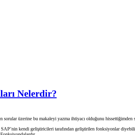
arı Nelerdir?
n sorular üzerine bu makaleyi yazma ihtiyacı olduğunu hissettiğimden s
 SAP’nin kendi geliştiricileri tarafından geliştirilen fonksiyonlar diyebi
r. Fonksiyondalardır.