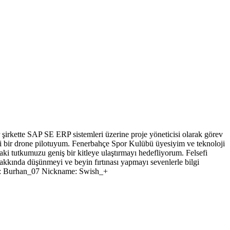
 şirkette SAP SE ERP sistemleri üzerine proje yöneticisi olarak görev
yi bir drone pilotuyum. Fenerbahçe Spor Kulübü üyesiyim ve teknoloji
aki tutkumuzu geniş bir kitleye ulaştırmayı hedefliyorum. Felsefi
 hakkında düşünmeyi ve beyin fırtınası yapmayı sevenlerle bilgi
Adı: Burhan_07 Nickname: Swish_+