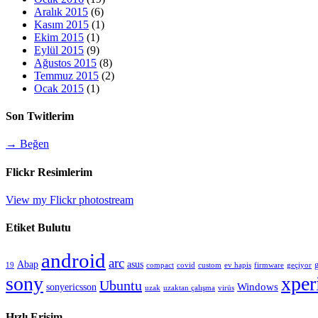
Aralık 2015
(6)
Kasım 2015
(1)
Ekim 2015
(1)
Eylül 2015
(9)
Ağustos 2015
(8)
Temmuz 2015
(2)
Ocak 2015
(1)
Son Twitlerim
→ Beğen
Flickr Resimlerim
View my Flickr photostream
Etiket Bulutu
android
arc
Abap
asus
compact
custom
19
covid
ev hapis
firmware
geçiyor
sony
xper
Ubuntu
sonyericsson
Windows
uzak
uzaktan çalışma
virüs
Hızlı Erişim