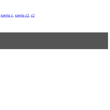
,
xperia z
,
xperia z2
,
z2