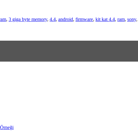
ram
,
3 giga byte memory
,
4.4
,
android
,
firmware
,
kit kat 4.4
,
ram
,
sony
 Örneği