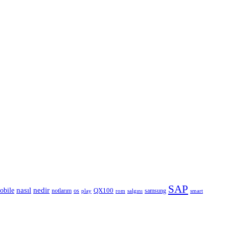
SAP
nedir
nasıl
obile
QX100
notlarım
os
samsung
rom
smart
play
salgını