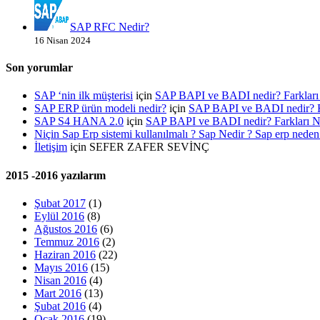
SAP RFC Nedir?
16 Nisan 2024
Son yorumlar
SAP ‘nin ilk müşterisi
için
SAP BAPI ve BADI nedir? Farklar
SAP ERP ürün modeli nedir?
için
SAP BAPI ve BADI nedir? 
SAP S4 HANA 2.0
için
SAP BAPI ve BADI nedir? Farkları
Niçin Sap Erp sistemi kullanılmalı ? Sap Nedir ? Sap erp neden 
İletişim
için
SEFER ZAFER SEVİNÇ
2015 -2016 yazılarım
Şubat 2017
(1)
Eylül 2016
(8)
Ağustos 2016
(6)
Temmuz 2016
(2)
Haziran 2016
(22)
Mayıs 2016
(15)
Nisan 2016
(4)
Mart 2016
(13)
Şubat 2016
(4)
Ocak 2016
(19)