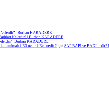
ı Nelerdir? | Burhan KARADERE
Farkları Nelerdir? | Burhan KARADERE
 Nelerdir? | Burhan KARADERE
kullanılmalı ? R3 nedir ? Ecc nedir ?
için
SAP BAPI ve BADI nedir? 