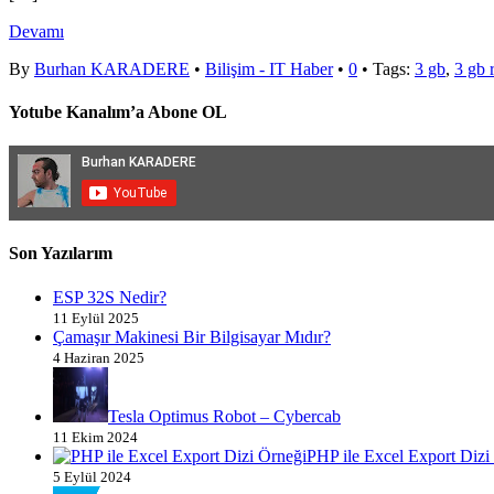
Devamı
By
Burhan KARADERE
•
Bilişim - IT Haber
•
0
• Tags:
3 gb
,
3 gb 
Yotube Kanalım’a Abone OL
Son Yazılarım
ESP 32S Nedir?
11 Eylül 2025
Çamaşır Makinesi Bir Bilgisayar Mıdır?
4 Haziran 2025
Tesla Optimus Robot – Cybercab
11 Ekim 2024
PHP ile Excel Export Dizi
5 Eylül 2024