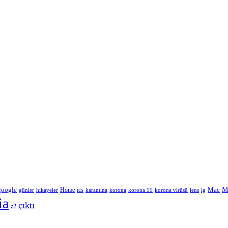
google
M
Home
ics
Mac
korona
lens
lg
günler
hikayeler
karantina
korona 19
korona virüsü
ia
çıktı
z2