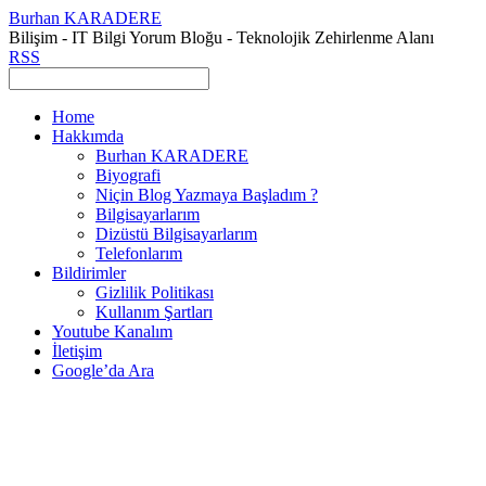
Burhan KARADERE
Bilişim - IT Bilgi Yorum Bloğu - Teknolojik Zehirlenme Alanı
RSS
Home
Hakkımda
Burhan KARADERE
Biyografi
Niçin Blog Yazmaya Başladım ?
Bilgisayarlarım
Dizüstü Bilgisayarlarım
Telefonlarım
Bildirimler
Gizlilik Politikası
Kullanım Şartları
Youtube Kanalım
İletişim
Google’da Ara