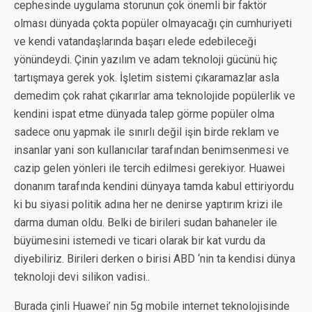
cephesinde uygulama storunun çok önemli bir faktör
olması dünyada çokta popüler olmayacağı çin cumhuriyeti
ve kendi vatandaşlarında başarı elede edebileceği
yönündeydi. Çinin yazılım ve adam teknoloji gücünü hiç
tartışmaya gerek yok. İşletim sistemi çıkaramazlar asla
demedim çok rahat çıkarırlar ama teknolojide popülerlik ve
kendini ispat etme dünyada talep görme popüler olma
sadece onu yapmak ile sınırlı değil işin birde reklam ve
insanlar yani son kullanıcılar tarafından benimsenmesi ve
cazip gelen yönleri ile tercih edilmesi gerekiyor. Huawei
donanım tarafında kendini dünyaya tamda kabul ettiriyordu
ki bu siyasi politik adına her ne denirse yaptırım krizi ile
darma duman oldu. Belki de birileri sudan bahaneler ile
büyümesini istemedi ve ticari olarak bir kat vurdu da
diyebiliriz. Birileri derken o birisi ABD ‘nin ta kendisi dünya
teknoloji devi silikon vadisi..
Burada çinli Huawei’ nin 5g mobile internet teknolojisinde