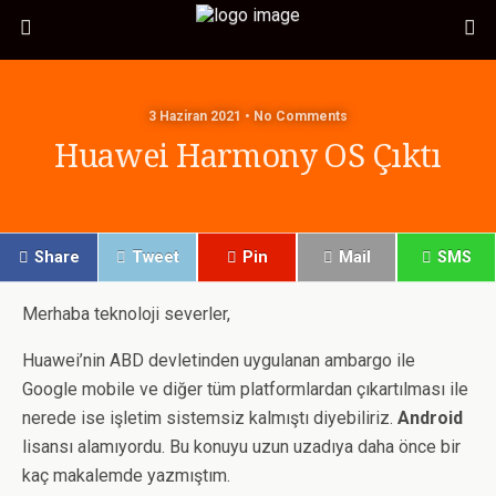
3 Haziran 2021 • No Comments
Huawei Harmony OS Çıktı
Share
Tweet
Pin
Mail
SMS
Merhaba teknoloji severler,
Huawei’nin ABD devletinden uygulanan ambargo ile
Google mobile ve diğer tüm platformlardan çıkartılması ile
nerede ise işletim sistemsiz kalmıştı diyebiliriz.
Android
lisansı alamıyordu. Bu konuyu uzun uzadıya daha önce bir
kaç makalemde yazmıştım.