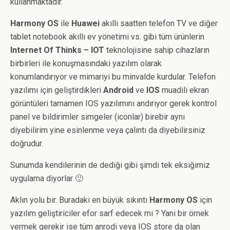
kullanmaktadır.
Harmony OS
ile
Huawei
akıllı saatten telefon TV ve diğer
tablet notebook akıllı ev yönetimi vs. gibi tüm ürünlerin
Internet Of Thinks – IOT
teknolojisine sahip cihazların
birbirleri ile konuşmasındaki yazılım olarak
konumlandırıyor ve mimariyi bu minvalde kurdular. Telefon
yazılımı için geliştirdikleri
Android
ve
IOS
muadili ekran
görüntüleri tamamen IOS yazılımını andırıyor gerek kontrol
panel ve bildirimler simgeler (iconlar) birebir aynı
diyebilirim yine esinlenme veya çalıntı da diyebilirsiniz
doğrudur.
Sunumda kendilerinin de dediği gibi şimdi tek eksiğimiz
uygulama diyorlar 🙂
Aklın yolu bir. Buradaki en büyük sıkıntı
Harmony OS
için
yazılım geliştiriciler efor sarf edecek mi ? Yani bir örnek
vermek gerekir ise tüm anrodi veya IOS store da olan