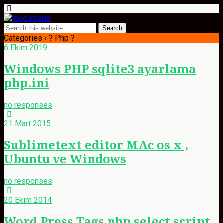
Categories ›
? Php ?
6 Ekim 2019
Windows PHP sqlite3 ayarlama
php.ini
no responses
21 Mart 2015
Sublimetext editor MAc os x ,
Ubuntu ve Windows
no responses
20 Ekim 2014
Word Press Tags php select script.