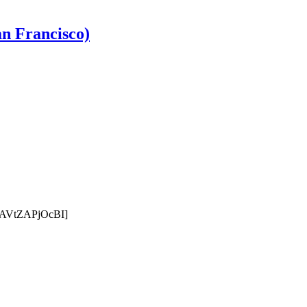
an Francisco)
ube AVtZAPjOcBI]