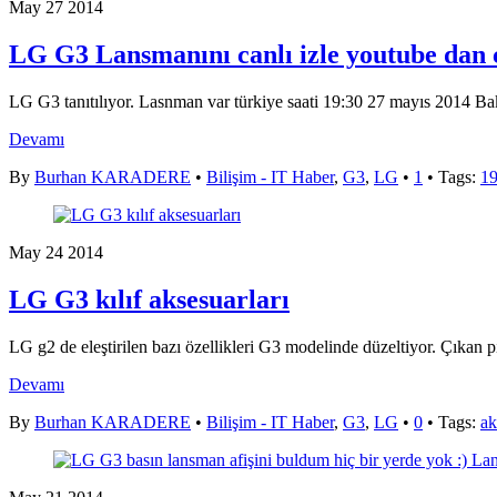
May
27
2014
LG G3 Lansmanını canlı izle youtube dan 
LG G3 tanıtılıyor. Lasnman var türkiye saati 19:30 27 mayıs 2014 B
Devamı
By
Burhan KARADERE
•
Bilişim - IT Haber
,
G3
,
LG
•
1
• Tags:
19
May
24
2014
LG G3 kılıf aksesuarları
LG g2 de eleştirilen bazı özellikleri G3 modelinde düzeltiyor. Çıkan 
Devamı
By
Burhan KARADERE
•
Bilişim - IT Haber
,
G3
,
LG
•
0
• Tags:
ak