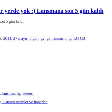
r yerde yok :) Lansmana son 5 gün kaldı
son 5 gün kaldı
s:
2014
,
27 mayıs
,
5 gün
,
g2
,
g3
,
lansmanı
,
lg
,
LG G3
3
,
lansman
,
lg
,
videosı