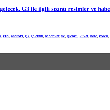
cek. G3 ile ilgili sızıntı resimler ve habe
4
,
805
,
android
,
g3
,
gelebilir
,
haber var
,
ile
,
işlemci
,
kitkat
,
kore
,
koreli
,