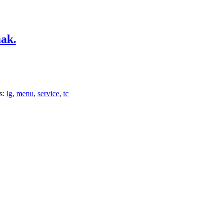
ak.
s:
lg
,
menu
,
service
,
tc