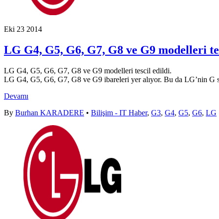
Eki
23
2014
LG G4, G5, G6, G7, G8 ve G9 modelleri tes
LG G4, G5, G6, G7, G8 ve G9 modelleri tescil edildi.
LG G4, G5, G6, G7, G8 ve G9 ibareleri yer alıyor. Bu da LG’nin G ser
Devamı
By
Burhan KARADERE
•
Bilişim - IT Haber
,
G3
,
G4
,
G5
,
G6
,
LG