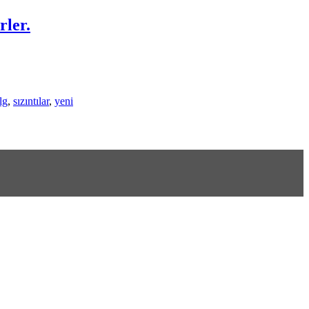
rler.
lg
,
sızıntılar
,
yeni