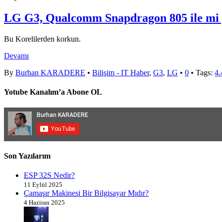
LG G3, Qualcomm Snapdragon 805 ile mi gele
Bu Korelilerden korkun.
Devamı
By
Burhan KARADERE
•
Bilişim - IT Haber
,
G3
,
LG
•
0
• Tags:
4.
Yotube Kanalım’a Abone OL
Son Yazılarım
ESP 32S Nedir?
11 Eylül 2025
Çamaşır Makinesi Bir Bilgisayar Mıdır?
4 Haziran 2025