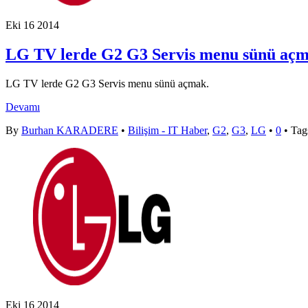
Eki
16
2014
LG TV lerde G2 G3 Servis menu sünü açm
LG TV lerde G2 G3 Servis menu sünü açmak.
Devamı
By
Burhan KARADERE
•
Bilişim - IT Haber
,
G2
,
G3
,
LG
•
0
• Tag
Eki
16
2014