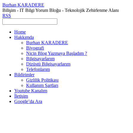
Burhan KARADERE
Bilişim - IT Bilgi Yorum Bloğu - Teknolojik Zehirlenme Alanı
RSS
Home
Hakkımda
Burhan KARADERE
Biyografi
Niçin Blog Yazmaya Başladım ?
Bilgisayarlarım
Dizüstü Bilgisayarlarım
Telefonlarım
Bildirimler
Gizlilik Politikası
Kullanım Şartları
Youtube Kanalım
İletişim
Google’da Ara