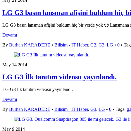
May
21
2014
LG G3 basın lansman afişini buldum hiç bi
LG G3 basın lansman afişini buldum hiç bir yerde yok 🙂 Lansmana 
Devamı
By
Burhan KARADERE
•
Bilişim - IT Haber
,
G2
,
G3
,
LG
•
0
• Tag
May
14
2014
LG G3 İlk tanıtım videosu yayınlandı.
LG G3 İlk tanıtım videosu yayınlandı.
Devamı
By
Burhan KARADERE
•
Bilişim - IT Haber
,
G3
,
LG
•
0
• Tags:
g
May
9
2014