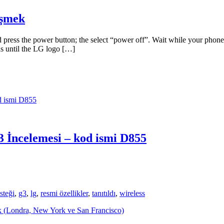
üşmek
and press the power button; the select “power off”. Wait while your pho
s until the LG logo […]
3 İncelemesi – kod ismi D855
steği
,
g3
,
lg
,
resmi özellikler
,
tanıtıldı
,
wireless