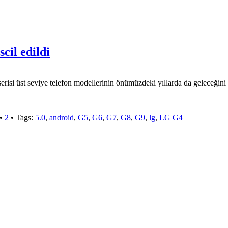
cil edildi
isi üst seviye telefon modellerinin önümüzdeki yıllarda da geleceğini 
•
2
• Tags:
5.0
,
android
,
G5
,
G6
,
G7
,
G8
,
G9
,
lg
,
LG G4