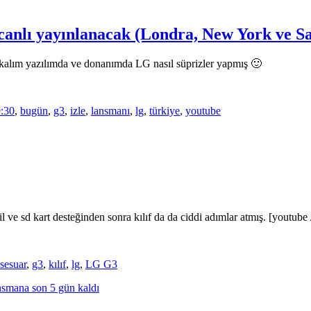
canlı yayınlanacak (Londra, New York ve S
akalım yazılımda ve donanımda LG nasıl süprizler yapmış 🙂
:30
,
bugün
,
g3
,
izle
,
lansmanı
,
lg
,
türkiye
,
youtube
pil ve sd kart desteğinden sonra kılıf da da ciddi adımlar atmış. [yout
sesuar
,
g3
,
kılıf
,
lg
,
LG G3