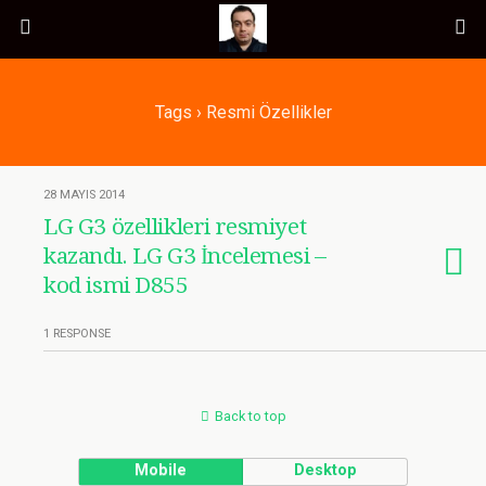
Tags › Resmi Özellikler
28 MAYIS 2014
LG G3 özellikleri resmiyet
kazandı. LG G3 İncelemesi –
kod ismi D855
1 RESPONSE
Back to top
Mobile
Desktop