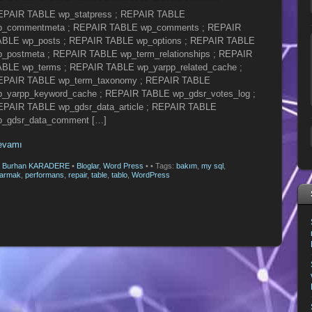
EPAIR TABLE wp_statpress ; REPAIR TABLE
p_commentmeta ; REPAIR TABLE wp_comments ; REPAIR
ABLE wp_posts ; REPAIR TABLE wp_options ; REPAIR TABLE
p_postmeta ; REPAIR TABLE wp_term_relationships ; REPAIR
ABLE wp_terms ; REPAIR TABLE wp_yarpp_related_cache ;
EPAIR TABLE wp_term_taxonomy ; REPAIR TABLE
p_yarpp_keyword_cache ; REPAIR TABLE wp_gdsr_votes_log ;
EPAIR TABLE wp_gdsr_data_article ; REPAIR TABLE
p_gdsr_data_comment […]
evamı
y
Burhan KARADERE
•
Bloglar
,
Word Press
•
• Tags:
bakım
,
my sql
,
armak
,
performans
,
repair
,
table
,
tablo
,
WordPress