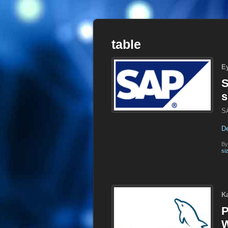
table
E
S
s
SA
D
B
si
K
P
W