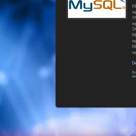
R
w
T
w
T
R
w
R
w
D
B
on