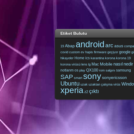
Etiket Bulutu
android
arc
Abap
asus
19
compa
google
covid
custom
ev hapis
firmware
geçiyor
g
Home
ics
hikayeler
karantina
korona
korona 19
nasıl
nedir
Mobile
Mac
korona virüsü
lens
lg
QX100
notlarım
os
samsung
play
rom
salgını
sony
SAP
sonyericsson
smart
Ubuntu
Wind
uzak
uzaktan çalışma
virüs
xperia
çıktı
z2