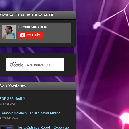
Yotube Kanalım’a Abone OL
Son Yazılarım
ESP 32S Nedir?
11 Eylül 2025
Çamaşır Makinesi Bir Bilgisayar Mıdır?
4 Haziran 2025
Tesla Optimus Robot – Cybercab