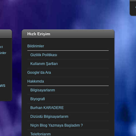
Hızlı Erişim
Bildirimler
ct
ünler
Gizlilik Politikası
Kullanım Şartları
Google’da Ara
Hakkımda
ows
Bilgisayarlarım
Biyografi
Burhan KARADERE
Dizüstü Bilgisayarlarım
Niçin Blog Yazmaya Başladım ?
Telefonlarım