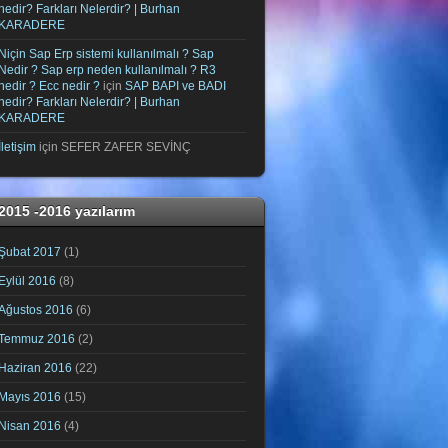
nedir? Farkları Nelerdir? | Burhan
KARADERE
Niçin Sap Erp sistemi kullanılmalı ? Sap
Nedir ? Sap erp neden kullanılmalı ? R3
nedir ? Ecc nedir ?
için
SAP BAPI ve BADI
nedir? Farkları Nelerdir? | Burhan
KARADERE
İletişim
için
SEFER ZAFER SEVİNÇ
2015 -2016 yazılarım
Şubat 2017
(1)
Eylül 2016
(8)
Ağustos 2016
(6)
Temmuz 2016
(2)
Haziran 2016
(22)
Mayıs 2016
(15)
Nisan 2016
(4)