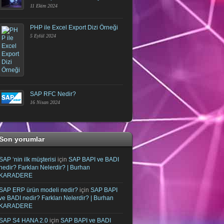
11 Ekim 2024
PHP ile Excel Export Dizi Örneği
5 Eylül 2024
SAP RFC Nedir?
16 Nisan 2024
Son yorumlar
SAP ‘nin ilk müşterisi
için
SAP BAPI ve BADI
nedir? Farkları Nelerdir? | Burhan
KARADERE
SAP ERP ürün modeli nedir?
için
SAP BAPI
ve BADI nedir? Farkları Nelerdir? | Burhan
KARADERE
SAP S4 HANA 2.0
için
SAP BAPI ve BADI