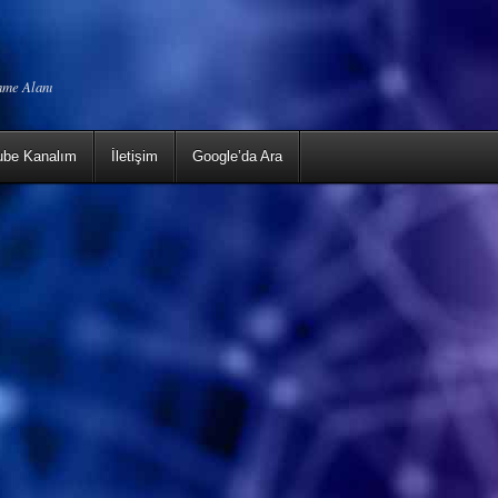
enme Alanı
ube Kanalım
İletişim
Google’da Ara