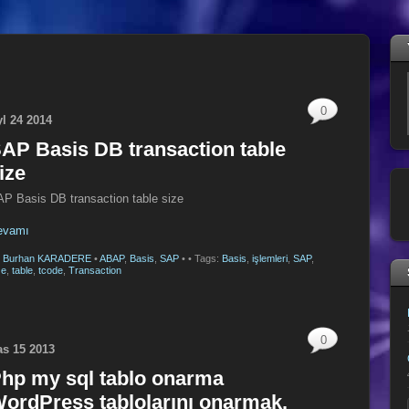
0
yl
24
2014
AP Basis DB transaction table
ize
P Basis DB transaction table size
evamı
y
Burhan KARADERE
•
ABAP
,
Basis
,
SAP
•
• Tags:
Basis
,
işlemleri
,
SAP
,
ze
,
table
,
tcode
,
Transaction
0
as
15
2013
hp my sql tablo onarma
ordPress tablolarını onarmak.