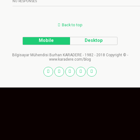
NO RESPONSES
Back to top
Mobile
Desktop
Bilgisayar Mühendisi Burhan KARADERE - 1982 - 2018 Copyright © -
www.karadere.com/blog