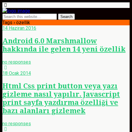
Tags › özellik
14 Haziran 2016
Android 6.0 Marshmallow
hakkında ile gelen 14 yeni özellik
no responses
18 Ocak 2014
Html Css print button veya yazı
gizleme nasıl yapılır. Javascript
print sayfa yazdırma özelliği ve
bazı alanları gizlemek
no responses