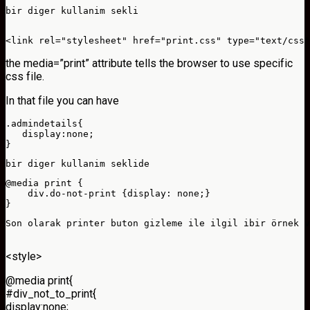
bir diger kullanim sekli

<link rel="stylesheet" href="print.css" type="text/css"
the media=”print” attribute tells the browser to use specific
css file.
In that file you can have
.admindetails{

   display:none;

}
bir diger kullanim seklide
@media print {

    div.do-not-print {display: none;}

}
Son olarak printer buton gizleme ile ilgil ibir örnek v
<style>
@media print{
#div_not_to_print{
display:none;