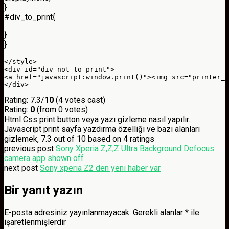
}
#div_to_print{
}
}
</style>

<div id="div_not_to_print">

<a href="javascript:window.print()"><img src="printer_.
</div>
Rating: 7.3/
10
(4 votes cast)
Rating:
0
(from 0 votes)
Html Css print button veya yazı gizleme nasıl yapılır.
Javascript print sayfa yazdırma özelliği ve bazı alanları
gizlemek
,
7.3
out of
10
based on
4
ratings
previous post
Sony Xperia Z,Z,Z Ultra Background Defocus
camera app shown off
next post
Sony xperia Z2 den yeni haber var
Bir yanıt yazın
E-posta adresiniz yayınlanmayacak.
Gerekli alanlar
*
ile
işaretlenmişlerdir