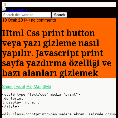
18 Ocak 2014 • no comments
Html Css print button
veya yazı gizleme nasıl
yapılır. Javascript print
sayfa yazdırma özelliği ve
bazı alanları gizlemek
Share
Tweet
Pin
Mail
SMS
<style type="text/css" media="print">

.dontprint

{ display: none; }

</style>

<div class="dontprint">ben sadece ekran üzeirnde gorunu