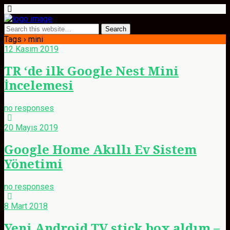
Tags › mini
12 Kasım 2019
TR ‘de ilk Google Nest Mini
İncelemesi
no responses
20 Mayıs 2019
Google Home Akıllı Ev Sistem
Yönetimi
no responses
8 Mart 2018
Yeni Android TV stick box aldım –