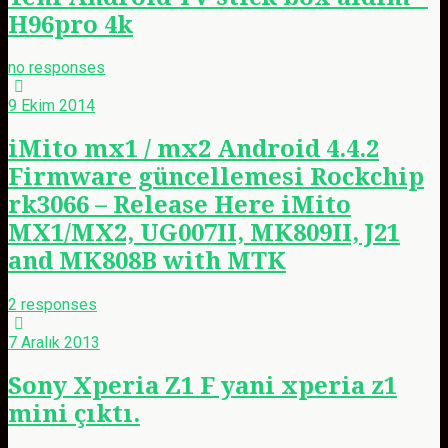
H96pro 4k
no responses
9 Ekim 2014
iMito mx1 / mx2 Android 4.4.2
Firmware güncellemesi Rockchip
rk3066 – Release Here iMito
MX1/MX2, UG007II, MK809II, J21
and MK808B with MTK
2 responses
7 Aralık 2013
Sony Xperia Z1 F yani xperia z1
mini çıktı.