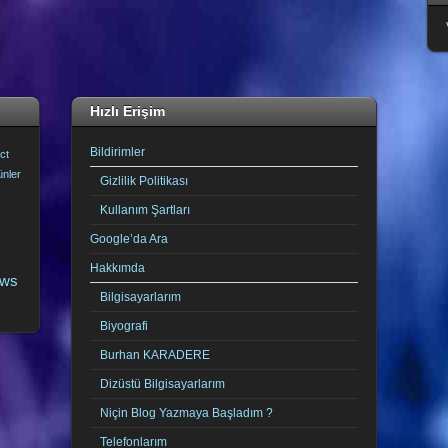
Hızlı Erişim
Bildirimler
ct
ünler
Gizlilik Politikası
Kullanım Şartları
Google’da Ara
Hakkımda
ows
Bilgisayarlarım
Biyografi
Burhan KARADERE
Dizüstü Bilgisayarlarım
Niçin Blog Yazmaya Başladım ?
Telefonlarım