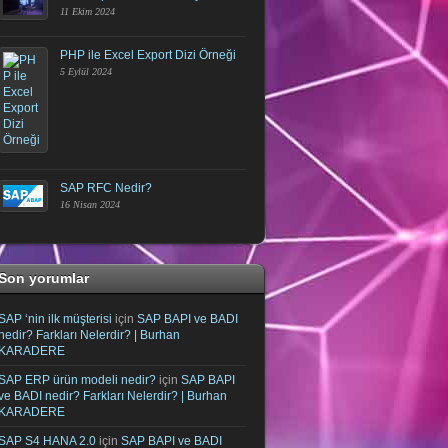
11 Ekim 2024
PHP ile Excel Export Dizi Örneği
5 Eylül 2024
SAP RFC Nedir?
16 Nisan 2024
Son yorumlar
SAP ‘nin ilk müşterisi
için
SAP BAPI ve BADI
nedir? Farkları Nelerdir? | Burhan
KARADERE
SAP ERP ürün modeli nedir?
için
SAP BAPI
ve BADI nedir? Farkları Nelerdir? | Burhan
KARADERE
SAP S4 HANA 2.0
için
SAP BAPI ve BADI