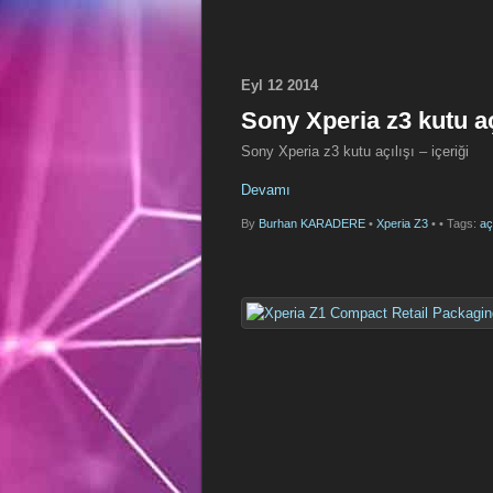
Eyl
12
2014
Sony Xperia z3 kutu açı
Sony Xperia z3 kutu açılışı – içeriği
Devamı
By
Burhan KARADERE
•
Xperia Z3
•
• Tags:
aç