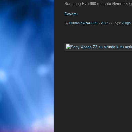
Samsung Evo 960 m2 sata Nvme 250gb
Devamı
By
Burhan KARADERE
•
2017
•
• Tags:
250gb