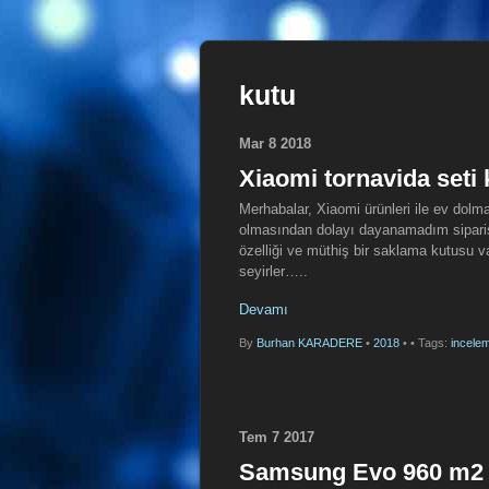
kutu
Mar
8
2018
Xiaomi tornavida seti
Merhabalar, Xiaomi ürünleri ile ev dol
olmasından dolayı dayanamadım sipariş v
özelliği ve müthiş bir saklama kutusu 
seyirler…..
Devamı
By
Burhan KARADERE
•
2018
•
• Tags:
incele
Tem
7
2017
Samsung Evo 960 m2 s