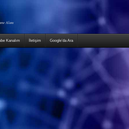
enme Alanı
ube Kanalım
İletişim
Google’da Ara