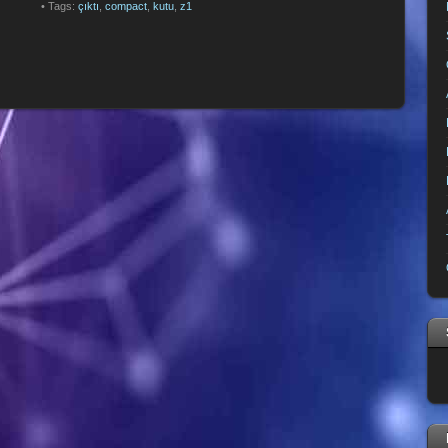
• Tags:
çıktı
,
compact
,
kutu
,
z1