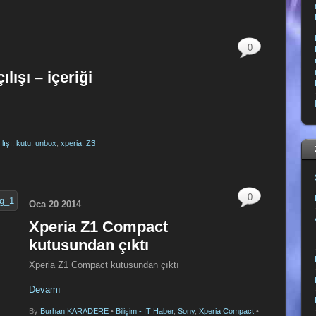
0
lışı – içeriği
ılışı
,
kutu
,
unbox
,
xperia
,
Z3
0
Oca
20
2014
Xperia Z1 Compact
kutusundan çıktı
Xperia Z1 Compact kutusundan çıktı
Devamı
By
Burhan KARADERE
•
Bilişim - IT Haber
,
Sony
,
Xperia Compact
•