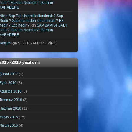
nedir? Farkları Nelerdir? | Burhan
KARADERE
Niçin Sap Erp sistemi kullanılmalı ? Sap
Nedir ? Sap erp neden kullanılmalı ? R3
nedir ? Ecc nedir ?
için
SAP BAPI ve BADI
nedir? Farkları Nelerdir? | Burhan
KARADERE
İletişim
için
SEFER ZAFER SEVİNÇ
2015 -2016 yazılarım
Şubat 2017
(1)
Eylül 2016
(8)
Ağustos 2016
(6)
Temmuz 2016
(2)
Haziran 2016
(22)
Mayıs 2016
(15)
Nisan 2016
(4)