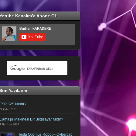
Yotube Kanalım’a Abone OL
Son Yazılarım
ESP 32S Nedir?
11 Eylül 2025
Çamaşır Makinesi Bir Bilgisayar Mıdır?
4 Haziran 2025
Tesla Optimus Robot – Cybercab