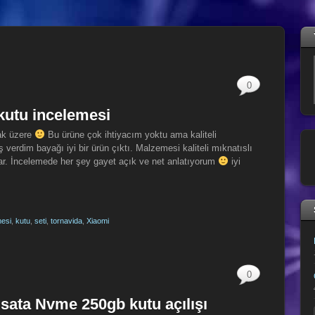
0
 kutu incelemesi
mak üzere
Bu ürüne çok ihtiyacım yoktu ama kaliteli
erdim bayağı iyi bir ürün çıktı. Malzemesi kaliteli mıknatıslı
var. İncelemede her şey gayet açık ve net anlatıyorum
iyi
mesi
,
kutu
,
seti
,
tornavida
,
Xiaomi
0
ata Nvme 250gb kutu açılışı