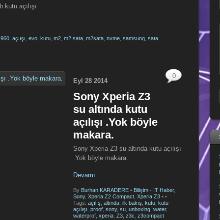
 kutu açılışı
,
960
,
açıışı
,
evo
,
kutu
,
m2
,
m2 sata
,
m2sata
,
nvme
,
samsung
,
sata
0
Eyl
28
2014
Sony Xperia Z3
su altında kutu
açılışı .Yok böyle
makara.
Sony Xperia Z3 su altında kutu açılışı
.Yok böyle makara.
Devamı
By
Burhan KARADERE
•
Bilişim - IT Haber
,
Sony
,
Xperia Z2 Compact
,
Xperia Z3
•
•
Tags:
açılış
,
altında
,
ilk bakış
,
kutu
,
kutu
açılışı
,
proof
,
sony
,
su
,
unboxing
,
water
,
waterprof
,
xperia
,
Z3
,
z3c
,
z3compact