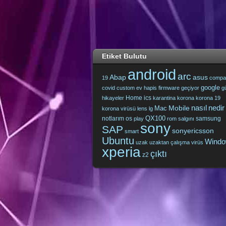
Etiket Bulutu
android
arc
Abap
asus
19
compa
google
covid
custom
ev hapis
firmware
geçiyor
g
Home
ics
hikayeler
karantina
korona
korona 19
nasıl
nedir
Mobile
Mac
korona virüsü
lens
lg
QX100
notlarım
os
samsung
play
rom
salgını
sony
SAP
sonyericsson
smart
Ubuntu
Wind
uzak
uzaktan çalışma
virüs
xperia
çıktı
z2