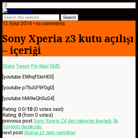
12 Eylül 2014 • no comments
Sony Xperia z3 kutu açılışı
– içeriği
Share
Tweet
Pin
Mail
SMS
[youtube EWhqfSleHE0]
[youtube p75uSF9F0g0]
[youtube hMi9eQhSuS4]
Rating: 0.0/
10
(0 votes cast)
Rating:
0
(from 0 votes)
previous post
Sony Xperia Z4 den haberler başladı. İlk
Söylenti dedikodu.
next post
Xperia z3 deki yenilikler