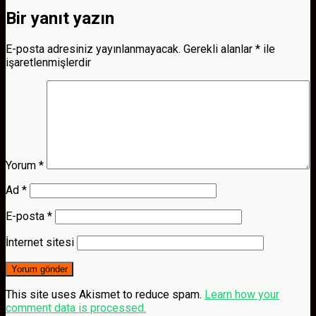
Bir yanıt yazın
E-posta adresiniz yayınlanmayacak.
Gerekli alanlar
*
ile
işaretlenmişlerdir
Yorum
*
Ad
*
E-posta
*
İnternet sitesi
This site uses Akismet to reduce spam.
Learn how your
comment data is processed.