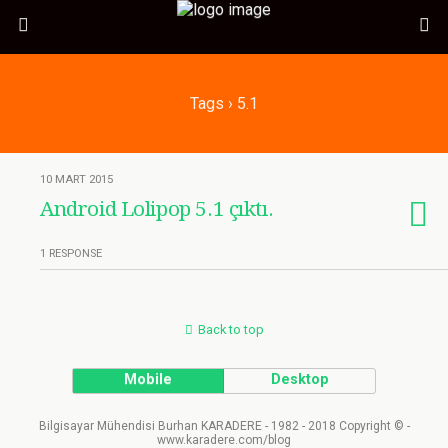
Tags › 5.1
10 MART 2015
Android Lolipop 5.1 çıktı.
1 RESPONSE
Back to top
Mobile
Desktop
Bilgisayar Mühendisi Burhan KARADERE - 1982 - 2018 Copyright © -
www.karadere.com/blog