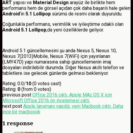
ART
yapısı ve
Material Design
arayüz ile birlikte hem
performans hem de görsel açıdan çok daha başarılı hale gelen
Android
‘in
5.1 Lollipop
sürümü de resmi olarak duyuruldu.
Çoğunlukla performans, verimlilik ve iyileştirme odaklı olan
Android 5.1 Lollipop
,da yeni özelliklerde geliyor.
Android 5.1 güncellemesini şu anda Nexus 5, Nexus 10,
Nexus 7(2013)Mobile, Nexus 7(WiFi) için yayınlanan
(LMY47D) yapı numarasına sahip güncellemenin imaj
dosyaları indirilebilir durumda. Diğer Nexus akıllı telefon ve
tabletlere ise gelecek günlerde gelmesi bekleniyor.
Rating: 0.0/
10
(0 votes cast)
Rating:
0
(from 0 votes)
previous post
Office 2016 çıktı. Apple MAc OS X için
Microsoft Office 2016 ön incelemesi çıktı.
next post
Apple lansmanı yapıldı, yeni Macbook çıktı. Daha
ince bir macboook
1 response