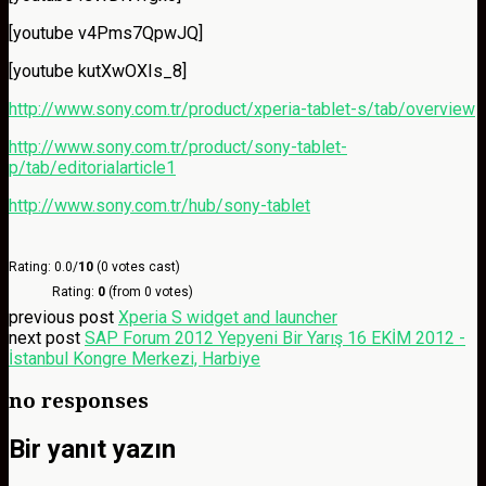
[youtube v4Pms7QpwJQ]
[youtube kutXwOXIs_8]
http://www.sony.com.tr/product/xperia-tablet-s/tab/overview
http://www.sony.com.tr/product/sony-tablet-
p/tab/editorialarticle1
http://www.sony.com.tr/hub/sony-tablet
Rating: 0.0/
10
(0 votes cast)
Rating:
0
(from 0 votes)
previous post
Xperia S widget and launcher
next post
SAP Forum 2012 Yepyeni Bir Yarış 16 EKİM 2012 -
İstanbul Kongre Merkezi, Harbiye
no responses
Bir yanıt yazın