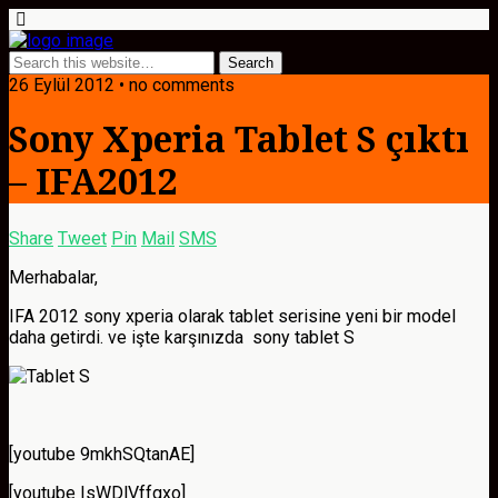
26 Eylül 2012 • no comments
Sony Xperia Tablet S çıktı
– IFA2012
Share
Tweet
Pin
Mail
SMS
Merhabalar,
IFA 2012 sony xperia olarak tablet serisine yeni bir model
daha getirdi. ve işte karşınızda sony tablet S
[youtube 9mkhSQtanAE]
[youtube IsWDlVffgxo]