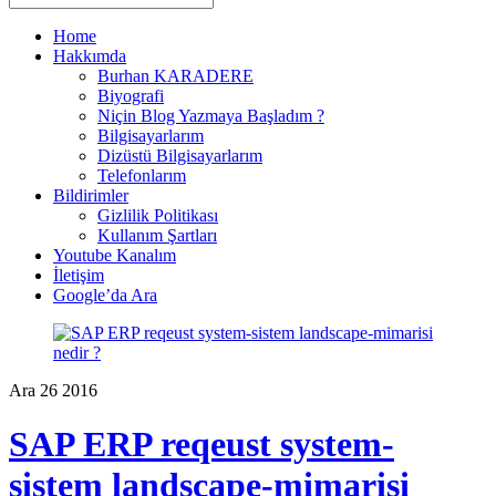
Home
Hakkımda
Burhan KARADERE
Biyografi
Niçin Blog Yazmaya Başladım ?
Bilgisayarlarım
Dizüstü Bilgisayarlarım
Telefonlarım
Bildirimler
Gizlilik Politikası
Kullanım Şartları
Youtube Kanalım
İletişim
Google’da Ara
Ara
26
2016
SAP ERP reqeust system-
sistem landscape-mimarisi