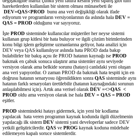
değişikliğine maruz çünkü yeni fatura kesimi yeni sipariş gibi tüm
hareketlerden kullanılan bir sistem olması münasebeti ile
DEV=QAS<PROD
bunu ana veri değişikliği olarak ifade
ediyorum ve programların versiyonlarının da aslında hala
DEV =
QAS = PROD
olduğunu var sayıyoruz.
İşte
PROD
sisteminde kullanıcılar müşteriler her neyse sistemi
kullanan grup kitlesi bir hata buluyor ve ilgili çözüm birimlerinden
konu bilgi işlem geliştirme uzmanlarına geliyor, hata analizi için
DEV veya QAS kullanılıyor aslında hata PROD dada bakıp
bulabilirler bir bakış açısı ile PROD hatanın kaynağı ise
PROD
bakmak en çabuk sonuca ulaştırır ama sistemler aynı seviyede
versiyon olarak ama belkide sorunu (hatayı) canlıdaki yeni oluşan
ana veri yapıyordur. O zaman PROD da bakmak hata tespiti için en
doğrusu hatanın senaryosu öğrenildikten sonra
QAS
sisteminde aynı
hatanın farklı senaryoları üretilebilir (hatanın kaynağındaki sorunun
anlaşılabilmesi için). Artık ana verisel olarak
DEV =<>QAS <
PROD
oldu ama versiyon olarak ise hala
DEV = QAS = PROD
eşitler.
PROD
sistemindeki hatayı gidermek, için yeni bir kodlama
yapılacak hata veren programın kaynak kodunda ilgili düzelmenin
yapılacağı ilk sistem
DEV
sistemi yani developerlar sadece DEV
yetkili geliştiricilerdir.
QAS
ve
PROG
kaynak koduna müdehale
edilemeyen kapalı soruce sistemlerdir.