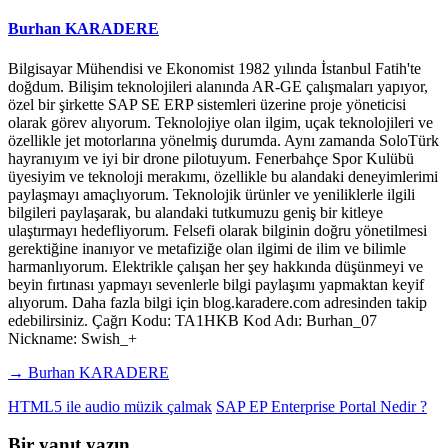
Burhan KARADERE
Bilgisayar Mühendisi ve Ekonomist 1982 yılında İstanbul Fatih'te
doğdum. Bilişim teknolojileri alanında AR-GE çalışmaları yapıyor,
özel bir şirkette SAP SE ERP sistemleri üzerine proje yöneticisi
olarak görev alıyorum. Teknolojiye olan ilgim, uçak teknolojileri ve
özellikle jet motorlarına yönelmiş durumda. Aynı zamanda SoloTürk
hayranıyım ve iyi bir drone pilotuyum. Fenerbahçe Spor Kulübü
üyesiyim ve teknoloji merakımı, özellikle bu alandaki deneyimlerimi
paylaşmayı amaçlıyorum. Teknolojik ürünler ve yeniliklerle ilgili
bilgileri paylaşarak, bu alandaki tutkumuzu geniş bir kitleye
ulaştırmayı hedefliyorum. Felsefi olarak bilginin doğru yönetilmesi
gerektiğine inanıyor ve metafiziğe olan ilgimi de ilim ve bilimle
harmanlıyorum. Elektrikle çalışan her şey hakkında düşünmeyi ve
beyin fırtınası yapmayı sevenlerle bilgi paylaşımı yapmaktan keyif
alıyorum. Daha fazla bilgi için blog.karadere.com adresinden takip
edebilirsiniz. Çağrı Kodu: TA1HKB Kod Adı: Burhan_07
Nickname: Swish_+
→ Burhan KARADERE
HTML5 ile audio müzik çalmak
SAP EP Enterprise Portal Nedir ?
Bir yanıt yazın