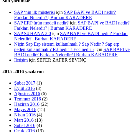
Son yorumlar
SAP ‘nin ilk müşterisi
için
SAP BAPI ve BADI nedir?
Farkları Nelerdir? | Burhan KARADERE
SAP ERP ürün modeli nedir?
için
SAP BAPI ve BADI nedir?
Farkları Nelerdir? | Burhan KARADERE
SAP S4 HANA 2.0
için
SAP BAPI ve BADI nedir? Farkları
Nelerdir? | Burhan KARADERE
Niçin Sap Erp sistemi kullanılmalı ? Sap Nedir ? Sap erp
neden kullanılmalı ? R3 nedir ? Ecc nedir ?
için
SAP BAPI ve
BADI nedir? Farkları Nelerdir? | Burhan KARADERE
İletişim
için
SEFER ZAFER SEVİNÇ
2015 -2016 yazılarım
Şubat 2017
(1)
Eylül 2016
(8)
Ağustos 2016
(6)
Temmuz 2016
(2)
Haziran 2016
(22)
Mayıs 2016
(15)
Nisan 2016
(4)
Mart 2016
(13)
Şubat 2016
(4)
Ocak 2016
(19)