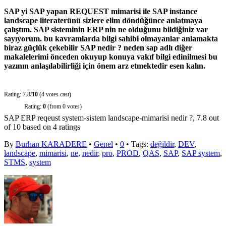
SAP yi SAP yapan REQUEST mimarisi ile SAP instance
landscape literaterünü sizlere elim döndüğünce anlatmaya
çalıştım. SAP sisteminin ERP nin ne olduğunu bildiğiniz var
sayıyorum. bu kavramlarda bilgi sahibi olmayanlar anlamakta
biraz güçlük çekebilir SAP nedir ? neden sap adlı diğer
makalelerimi önceden okuyup konuya vakıf bilgi edinilmesi bu
yazının anlaşılabilirliği için önem arz etmektedir esen kalın.
Rating: 7.8/
10
(4 votes cast)
Rating:
0
(from 0 votes)
SAP ERP reqeust system-sistem landscape-mimarisi nedir ?
,
7.8
out
of
10
based on
4
ratings
By
Burhan KARADERE
•
Genel
•
0
• Tags:
değildir
,
DEV
,
landscape
,
mimarisi
,
ne
,
nedir
,
pro
,
PROD
,
QAS
,
SAP
,
SAP system
,
STMS
,
system