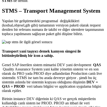
STMS
de denilir.
STMS – Transport Management System
Yapılan bir geliştirmedeki programsal değişiklikleri
(kodsal,objesel,gib gibi) tamamının versiyon paketi olarak request
denilen bir referans numara ile takibi ve diğer sitemlere taşınmasının
topluca yapılmasını sağlayan paket gibi düşüne biliriz.
Transport yani taşıyıcı demek kamyon simgesi ile
bütünleştirilmiş bir icon a sahip.
Genel SAP önerilen sistem mimarisi DEV yani devlopment
QAS
Quality Assurance System yani kalite yönetim sistemi ve en son
olarak da PRO yada PROD diye adlandırılan Production canlı live
sistemdir. STMS ise tam bu arada devreye giriyor . şimdi bu üç
sistemin aslında bir sistemin kopyası olduğunu düşünün
DEV =
QAS = PROD
veri tabanı bilgiisi ve application uygulama bilgisi
olarak eşitler.
Birinin instance DEV diğerinin ki QAS ve gerçek müşterilerin
kullandığı canlı sistem ise PROD. PROD an itibari ile veri