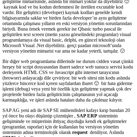
geliştirme mimarisinde, aslında bir mimari yoktur da diyebiliriz 🙁
kaynak kod ve bu kodun derlenmesi ile üretilen excutable kod
vardır. Bir geliştirici (developer) kaynak kodları genelde kendi
bilgisayarında saklar ve birden fazla developer’ın aynı geliştirme
ortamında çalışması yılların en eski versiyon yönetim sorunlarından
biriydi. Buna örnek vermek gerekir ise Qbasic turbo pascal ile
geliştirilen text screen (metin yazısı görselindeki programlar) visual
programlamaya da visual basic, delphi, en güncel teknoloji olan
Microsoft Visual .Net diyebiliriz. gerçi şuadan microsoft’unda
versiyon yönetim mimarisi var ama ne kadar yeterli, tartışılır. 🙁
Bir diğer web programlama dillerinde ise durum cidden vasat çünkü
herşey bir script dosyasından ibaret sadece web sunucu servisi kodu
derleyerek HTML CSS ve Javascript gibi internet tarayıcının
(browser) anlayacağı dile çeviriyor. bir web sitesi nin kodu aslında
yüzlerce bincerce kod içeren sayfalardan ibaret 🙂 bir hata giderme
işlemi (debug) veya yeni bir özellik için geliştirme yapmak çok dev
projelerde birden fazla geliştiricinin çalışmasının yol açacağı
karmaşıklığa, ve işleri aslında hataları daha da çıkılmaz kılıyor.
SAP AG yeni adı ile SAP SE mühendisleri kafayı kırıp bundan 20
yıl önce bu olayı düşünüp çözmüşler ,
SAP ERP
sisteminin
gelişiminde ve müşterinin ihtiyaç duyduğu kendi ek geliştirmeler
(programlar, raporlar) için de kullanılan bu versiyon yönetim
sisteminin adına terminolojik olarak
request
deniliyor. Aslında