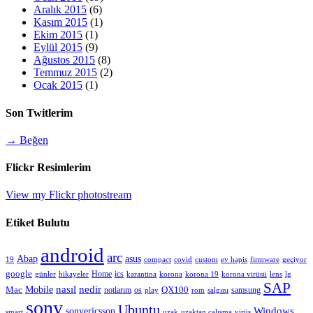
Aralık 2015
(6)
Kasım 2015
(1)
Ekim 2015
(1)
Eylül 2015
(9)
Ağustos 2015
(8)
Temmuz 2015
(2)
Ocak 2015
(1)
Son Twitlerim
→ Beğen
Flickr Resimlerim
View my Flickr photostream
Etiket Bulutu
android
arc
Abap
asus
compact
custom
19
covid
ev hapis
firmware
geçiyor
google
Home
ics
korona
lens
lg
günler
hikayeler
karantina
korona 19
korona virüsü
SAP
nedir
nasıl
Mobile
QX100
Mac
notlarım
os
samsung
rom
play
salgını
sony
Ubuntu
sonyericsson
Windows
smart
uzak
uzaktan çalışma
virüs