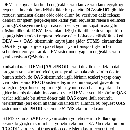
DEV ise kaynak kodunda değişiklik yapılan ve yapılan değişikliğin
reqeusti alınarak tüm değişiklikler bir pakette
DEV346107
gibi bir
request numarası aldına obje obje alınır. bu versiyon daki release
denilen bir işlem gerçekleşene kadar yani requestin release edilmesi
yani
QAS
sisyemine taşınması için versiyonun kapatılması gibi
düşünebilirsiniz
DEV
de yapılan değişiklik bitince developer tüm
yaptığı işlemlerdeki requesti release eder. bölyece değişiklik paketi
DEV — > QAS
sisteminin kuyruğuna gider.
STMS
ekranından
QAS
kuyruğuna gelen paket taşınır yani transport işlemi bu
sebepten deniliyor .artık DEV sisteminde yapılan değişiklik yani
yeni versiyon
QAS
dedir .
kodsal olarak
DEV=QAS >PROD
yani dev ile qas deki hatalı
program yeni sürümündedir, ama prod ise hala eski sürüm dedir.
bunun sebebi de
QAS
sisteminde ilgili birimin testleri yapıp onay
verdikten sonra
PROD
sisteme taşınmasının onaysal güvenli bir
süreçten geçirilmesi uygun değil ise yani başka hatalar yada hata
giderilmemiş de olabilir o zaman yine
DEV
de yeni bir sürüm
QAS
testler şeklinde bu süreç döner taki
QAS
onayı ilgili sorumlu
testerlardan (test eden anahtar kulalnıcılar) alınınca bu request
QAS
sistemindende
PROD
sistemine
STMS
ekranı ile taşınır.
STMS aslında SAP basis yani sistem yöneticilerinin kullandığı
teknik bilgi işlem sorumlusu yönetim ekranıdır SAP her ekranın bir
TCODE
vardır yani transaction code işlem kodu reqeust leri