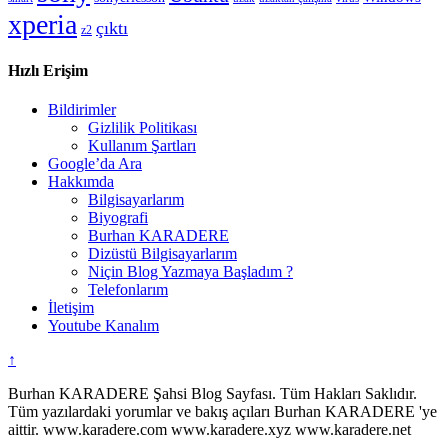
xperia
çıktı
z2
Hızlı Erişim
Bildirimler
Gizlilik Politikası
Kullanım Şartları
Google’da Ara
Hakkımda
Bilgisayarlarım
Biyografi
Burhan KARADERE
Dizüstü Bilgisayarlarım
Niçin Blog Yazmaya Başladım ?
Telefonlarım
İletişim
Youtube Kanalım
↑
Burhan KARADERE Şahsi Blog Sayfası. Tüm Hakları Saklıdır.
Tüm yazılardaki yorumlar ve bakış açıları Burhan KARADERE 'ye
aittir. www.karadere.com www.karadere.xyz www.karadere.net