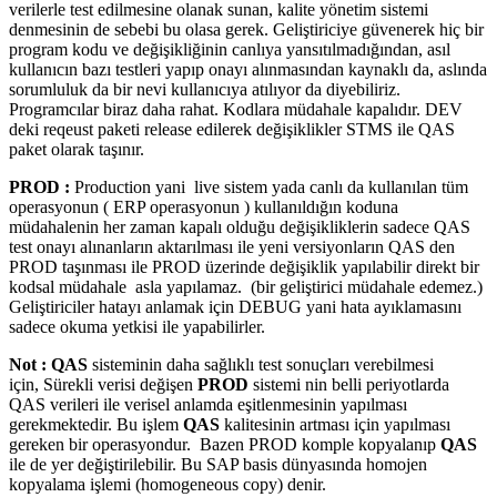
verilerle test edilmesine olanak sunan, kalite yönetim sistemi
denmesinin de sebebi bu olasa gerek. Geliştiriciye güvenerek hiç bir
program kodu ve değişikliğinin canlıya yansıtılmadığından, asıl
kullanıcın bazı testleri yapıp onayı alınmasından kaynaklı da, aslında
sorumluluk da bir nevi kullanıcıya atılıyor da diyebiliriz.
Programcılar biraz daha rahat. Kodlara müdahale kapalıdır. DEV
deki reqeust paketi release edilerek değişiklikler STMS ile QAS
paket olarak taşınır.
PROD :
Production yani live sistem yada canlı da kullanılan tüm
operasyonun ( ERP operasyonun ) kullanıldığın koduna
müdahalenin her zaman kapalı olduğu değişikliklerin sadece QAS
test onayı alınanların aktarılması ile yeni versiyonların QAS den
PROD taşınması ile PROD üzerinde değişiklik yapılabilir direkt bir
kodsal müdahale asla yapılamaz. (bir geliştirici müdahale edemez.)
Geliştiriciler hatayı anlamak için DEBUG yani hata ayıklamasını
sadece okuma yetkisi ile yapabilirler.
Not :
QAS
sisteminin daha sağlıklı test sonuçları verebilmesi
için, Sürekli verisi değişen
PROD
sistemi nin belli periyotlarda
QAS verileri ile verisel anlamda eşitlenmesinin yapılması
gerekmektedir. Bu işlem
QAS
kalitesinin artması için yapılması
gereken bir operasyondur. Bazen PROD komple kopyalanıp
QAS
ile de yer değiştirilebilir. Bu SAP basis dünyasında homojen
kopyalama işlemi (homogeneous copy) denir.