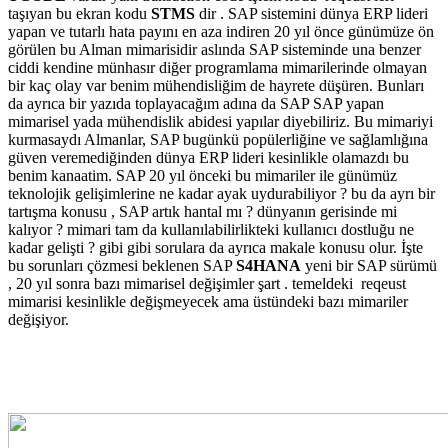
taşıyan bu ekran kodu
STMS
dir . SAP sistemini dünya ERP lideri
yapan ve tutarlı hata payını en aza indiren 20 yıl önce günümüze ön
görülen bu Alman mimarisidir aslında SAP sisteminde una benzer
ciddi kendine münhasır diğer programlama mimarilerinde olmayan
bir kaç olay var benim mühendisliğim de hayrete düşüren. Bunları
da ayrıca bir yazıda toplayacağım adına da SAP SAP yapan
mimarisel yada mühendislik abidesi yapılar diyebiliriz. Bu mimariyi
kurmasaydı Almanlar, SAP bugünkü popülerliğine ve sağlamlığına
güven veremediğinden dünya ERP lideri kesinlikle olamazdı bu
benim kanaatim. SAP 20 yıl önceki bu mimariler ile günümüz
teknolojik gelişimlerine ne kadar ayak uydurabiliyor ? bu da ayrı bir
tartışma konusu , SAP artık hantal mı ? dünyanın gerisinde mi
kalıyor ? mimari tam da kullanılabilirlikteki kullanıcı dostluğu ne
kadar gelişti ? gibi gibi sorulara da ayrıca makale konusu olur. İşte
bu sorunları çözmesi beklenen SAP
S4HANA
yeni bir SAP sürümü
, 20 yıl sonra bazı mimarisel değişimler şart . temeldeki reqeust
mimarisi kesinlikle değişmeyecek ama üstündeki bazı mimariler
değişiyor.