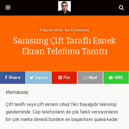
9 Kasım 2018 • No Comments
Samsung Çift Taraflı Esnek
Ekran Telefonu Tanıttı
Share
Tweet
Pin
Mail
SMS
Merhabalar,
Çift taraflı veya çift ekranlı cihaz fikri bayağıdır teknoloji
gündeminde. Cep telefonların da çok farklı versiyonlarını
bir çok marka denedi bunların en başarılısını şuana kadar.