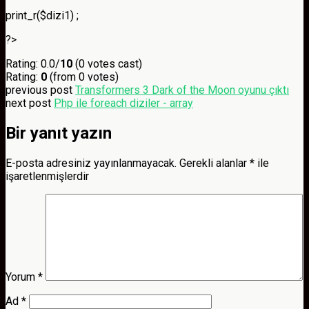
print_r($dizi1) ;
?>
Rating: 0.0/
10
(0 votes cast)
Rating:
0
(from 0 votes)
previous post
Transformers 3 Dark of the Moon oyunu çıktı
next post
Php ile foreach diziler - array
Bir yanıt yazın
E-posta adresiniz yayınlanmayacak.
Gerekli alanlar
*
ile
işaretlenmişlerdir
Yorum
*
Ad
*