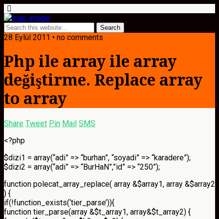
28 Eylül 2011 • no comments
Php ile array ile array
değiştirme. Replace array
to array
Share
Tweet
Pin
Mail
SMS
<?php
$dizi1 = array(“adi” => “burhan”, “soyadi” => “karadere”);
$dizi2 = array(“adi” => “BurHaN”,”id” => “250”);
function polecat_array_replace( array &$array1, array &$array2
) {
if(!function_exists(‘tier_parse’)){
function tier_parse(array &$t_array1, array&$t_array2) {