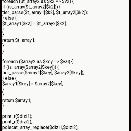
foreach ($t_array2 as $k2 => $v2) {
if (is_array($t_array2[$k2])) {
tier_parse($t_array1[$k2], $t_array2[$k2]);
} else {
$t_array1[$k2] = $t_array2[$k2];
}
}
return $t_array1;
}
}
foreach ($array2 as $key => $val) {
if (is_array($array2[$key])) {
tier_parse($array1[$key], $array2[$key]);
} else {
$array1[$key] = $array2[$key];
}
}
return $array1;
}
print_r($dizi1);
print_r($dizi2);
polecat_array_replace($dizi1,$dizi2);