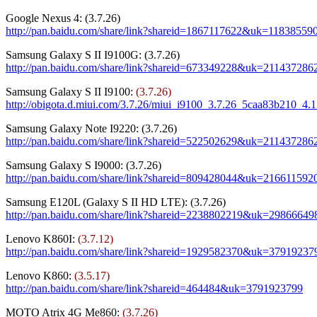
Google Nexus 4:
(3.7.26)
http://pan.baidu.com/share/link?shareid=1867117622&uk=11838559
Samsung Galaxy S II I9100G
:
(3.7.26)
http://pan.baidu.com/share/link?shareid=673349228&uk=211437286
Samsung Galaxy S II I9100
:
(3.7.26)
http://obigota.d.miui.com/3.7.26/miui_i9100_3.7.26_5caa83b210_4.1
Samsung Galaxy Note I9220
:
(3.7.26)
http://pan.baidu.com/share/link?shareid=522502629&uk=211437286
Samsung Galaxy S I9000
:
(3.7.26)
http://pan.baidu.com/share/link?shareid=809428044&uk=216611592
Samsung E120L (Galaxy S II HD LTE)
:
(3.7.26)
http://pan.baidu.com/share/link?shareid=2238802219&uk=29866649
Lenovo K860I
:
(3.7.12)
http://pan.baidu.com/share/link?shareid=1929582370&uk=37919237
Lenovo K860
:
(3.5.17)
http://pan.baidu.com/share/link?shareid=464484&uk=3791923799
MOTO Atrix 4G Me860
:
(3.7.26)