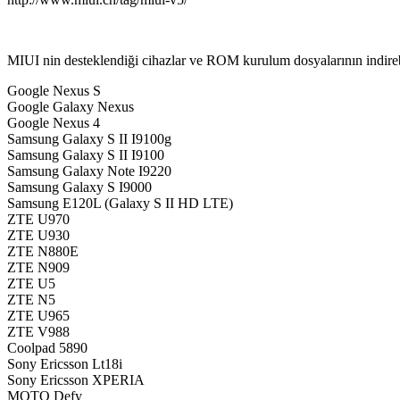
MIUI nin desteklendiği cihazlar ve ROM kurulum dosyalarının indirebil
Google Nexus S
Google Galaxy Nexus
Google Nexus 4
Samsung Galaxy S II I9100g
Samsung Galaxy S II I9100
Samsung Galaxy Note I9220
Samsung Galaxy S I9000
Samsung E120L (Galaxy S II HD LTE)
ZTE U970
ZTE U930
ZTE N880E
ZTE N909
ZTE U5
ZTE N5
ZTE U965
ZTE V988
Coolpad 5890
Sony Ericsson Lt18i
Sony Ericsson XPERIA
MOTO Defy