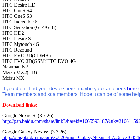
HTC Desire HD
HTC OneS S4
HTC OneS S3
HTC Incredible S
HTC Sensation (G14/G18)
HTC HD2
HTC Desire S
HTC Mytouch 4G
HTC Rezound
HTC EVO 3D(CDMA)
HTC EVO 3D(GSM)HTC EVO 4G
Newman N2
Meizu MX2(TD)
Meizu MX
If you didn’t find your device here, maybe you can check
here
o
Team members and xda members. Hope it can be of some help
Download links:
Google Nexus S
:
(3.7.26)
http://pan.baidu.com/share/link?shareid=1665593187&uk=21661159
Google Galaxy Nexus:
(3.7.26)
http://obigota.d.miui.com/3.7.26/miui_GalaxyNexus_3.7.26_c3f6d54