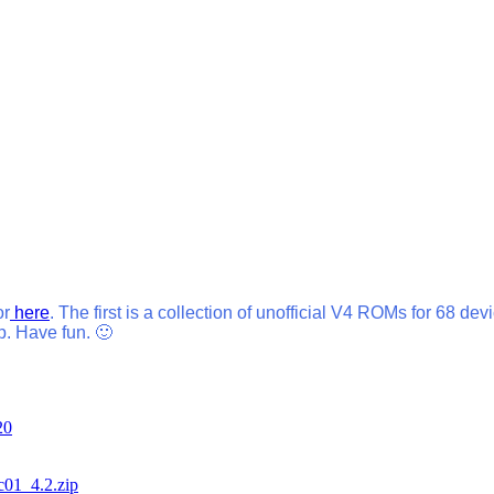
r
here
. The first is a collection of unofficial V4 ROMs for 68 de
. Have fun. 🙂
20
c01_4.2.zip