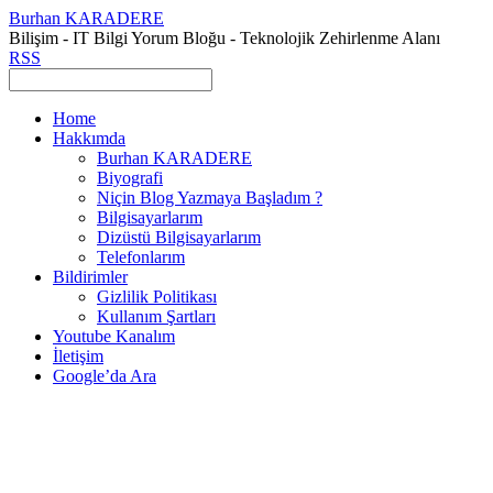
Burhan KARADERE
Bilişim - IT Bilgi Yorum Bloğu - Teknolojik Zehirlenme Alanı
RSS
Home
Hakkımda
Burhan KARADERE
Biyografi
Niçin Blog Yazmaya Başladım ?
Bilgisayarlarım
Dizüstü Bilgisayarlarım
Telefonlarım
Bildirimler
Gizlilik Politikası
Kullanım Şartları
Youtube Kanalım
İletişim
Google’da Ara