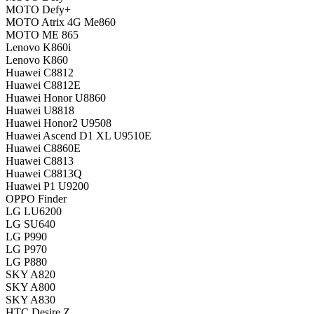
MOTO Defy+
MOTO Atrix 4G Me860
MOTO ME 865
Lenovo K860i
Lenovo K860
Huawei C8812
Huawei C8812E
Huawei Honor U8860
Huawei U8818
Huawei Honor2 U9508
Huawei Ascend D1 XL U9510E
Huawei C8860E
Huawei C8813
Huawei C8813Q
Huawei P1 U9200
OPPO Finder
LG LU6200
LG SU640
LG P990
LG P970
LG P880
SKY A820
SKY A800
SKY A830
HTC Desire Z