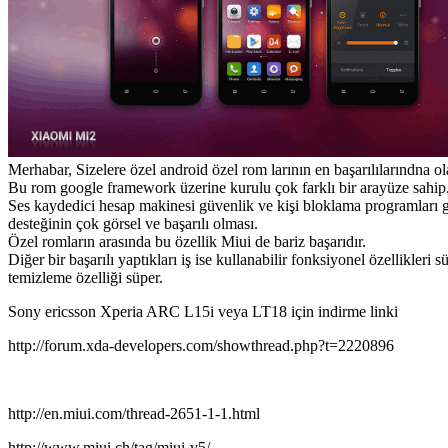
Merhabar, Sizelere özel android özel rom larının en başarılılarındna 
Bu rom google framework üzerine kurulu çok farklı bir arayüze sahip
Ses kaydedici hesap makinesi güvenlik ve kişi bloklama programları g
desteğinin çok görsel ve başarılı olması.
Özel romların arasında bu özellik Miui de bariz başarıdır.
Diğer bir başarılı yaptıkları iş ise kullanabilir fonksiyonel özellikler
temizleme özelliği süper.
Sony ericsson Xperia ARC L15i veya LT18 için indirme linki
http://forum.xda-developers.com/showthread.php?t=2220896
http://en.miui.com/thread-2651-1-1.html
http://www.miui.ch/tag/miui-v5/