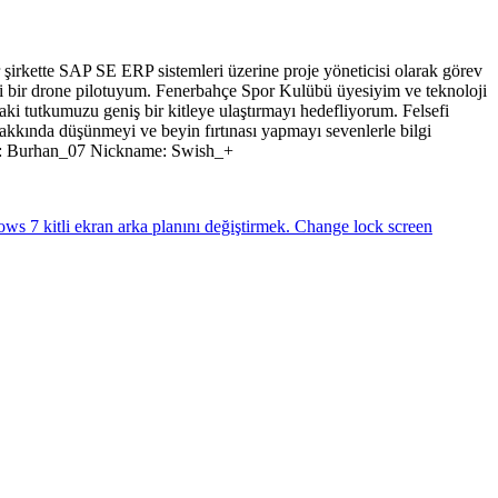
 şirkette SAP SE ERP sistemleri üzerine proje yöneticisi olarak görev
yi bir drone pilotuyum. Fenerbahçe Spor Kulübü üyesiyim ve teknoloji
aki tutkumuzu geniş bir kitleye ulaştırmayı hedefliyorum. Felsefi
 hakkında düşünmeyi ve beyin fırtınası yapmayı sevenlerle bilgi
Adı: Burhan_07 Nickname: Swish_+
ws 7 kitli ekran arka planını değiştirmek. Change lock screen