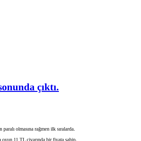
onunda çıktı.
paralı olmasına rağmen ilk sıralarda.
 oyun 11 TL civarında bir fiyata sahip.