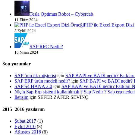
Tesla Optimus Robot – Cybercab
11 Ekim 2024
PHP ile Excel Export Dizi
5 Eylül 2024
SAP RFC Nedir?
16 Nisan 2024
Son yorumlar
SAP ‘nin ilk müşterisi
için
SAP BAPI ve BADI nedir? Farklar
SAP ERP ürün modeli nedir?
için
SAP BAPI ve BADI nedir? 
SAP S4 HANA 2.0
için
SAP BAPI ve BADI nedir? Farkları
Niçin Sap Erp sistemi kullanılmalı ? Sap Nedir ? Sap erp neden 
İletişim
için
SEFER ZAFER SEVİNÇ
2015 -2016 yazılarım
Şubat 2017
(1)
Eylül 2016
(8)
Ağustos 2016
(6)