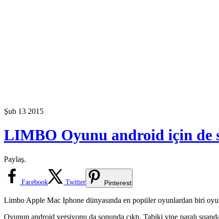
Şub
13
2015
LIMBO Oyunu android için de s
Paylaş.
Facebook
Twitter
Pinterest
Limbo Apple Mac Iphone dünyasında en popüler oyunlardan biri oyun 
Oyunun android versiyonu da sonunda çıktı. Tabiki yine paralı şuanda