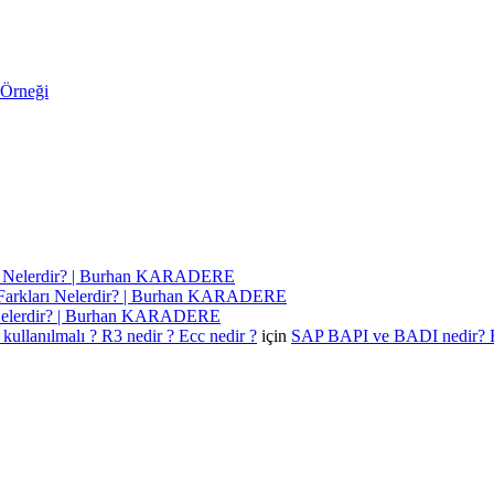
 Örneği
ı Nelerdir? | Burhan KARADERE
Farkları Nelerdir? | Burhan KARADERE
 Nelerdir? | Burhan KARADERE
kullanılmalı ? R3 nedir ? Ecc nedir ?
için
SAP BAPI ve BADI nedir? 