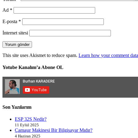
Ad
*
E-posta
*
İnternet sitesi
This site uses Akismet to reduce spam.
Learn how your comment data 
Yotube Kanalım’a Abone OL
Son Yazılarım
ESP 32S Nedir?
11 Eylül 2025
Çamaşır Makinesi Bir Bilgisayar Mıdır?
4 Haziran 2025