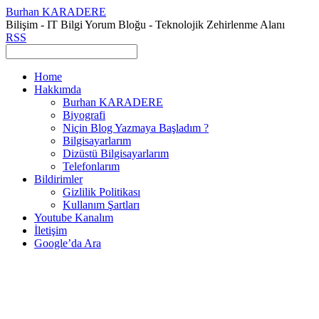
Burhan KARADERE
Bilişim - IT Bilgi Yorum Bloğu - Teknolojik Zehirlenme Alanı
RSS
Home
Hakkımda
Burhan KARADERE
Biyografi
Niçin Blog Yazmaya Başladım ?
Bilgisayarlarım
Dizüstü Bilgisayarlarım
Telefonlarım
Bildirimler
Gizlilik Politikası
Kullanım Şartları
Youtube Kanalım
İletişim
Google’da Ara