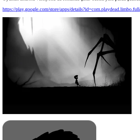
https://play.google.com/store/apps/details?id=com.playdead.limbo.ful