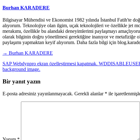
Burhan KARADERE
Bilgisayar Mühendisi ve Ekonomist 1982 yılında İstanbul Fatih'te doğd
alıyorum. Teknolojiye olan ilgim, uçak teknolojileri ve özellikle je
merakımı, özellikle bu alandaki deneyimlerimi paylaşmayı amaçlıyorum. 
olarak bilginin doğru yönetilmesi gerektiğine inanıyor ve metafiziğe o
paylaşımı yapmaktan keyif alıyorum. Daha fazla bilgi için blog.ka
→ Burhan KARADERE
SAP Webdynpro ekran özelleştirmesi kapatmak. WDDISABLEUSER
background image.
Bir yanıt yazın
E-posta adresiniz yayınlanmayacak.
Gerekli alanlar
*
ile işaretlenmişl
Yorum
*