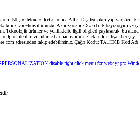
um. Bilişim teknolojileri alanında AR-GE çalışmaları yapıyor, özel bir
t motorlarına yönelmiş durumda. Aynı zamanda SoloTürk hayranıyım ve i
Teknolojik ürünler ve yeniliklerle ilgili bilgileri paylaşarak, bu aland
lan ilgimi de ilim ve bilimle harmanlıyorum. Elektrikle çalışan her şey
radere.com adresinden takip edebilirsiniz. Çağrı Kodu: TA1HKB Kod 
PERSONALIZATION disable right click menu for webdynpro
Windo
erdir