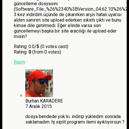
güncelleme dosyasını
(Software_File_%26%2340%3BVersion_04.62.10%26%2
3 kez indirdim üçünde de çıkarırken arşiv hatalı uyarısı
aldım sanırım site upload ederken sıkıntı çıktı ve bunu
kimse dile getirmedi. Eğer elinde varsa son
güncellemeyi başka bir site aracılığı ile upload eder
misin?
Rating: 0.0/
5
(0 votes cast)
Rating:
0
(from 0 votes)
Reply
Burhan KARADERE
7 Aralık 2015
dosya bendede yok ki. indirip yükledim sonrada
saklamadım. hj siplit programı ilemi ayıklıyorsun ?