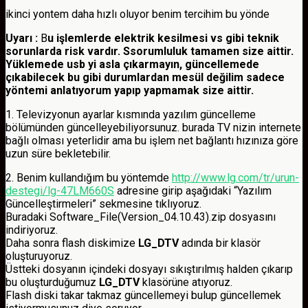
ikinci yontem daha hızlı oluyor benim tercihim bu yönde
Uyarı :
B
u işlemlerde elektrik kesilmesi vs gibi teknik
sorunlarda risk vardır. Ssorumluluk tamamen size aittir.
Yüklemede usb yi asla çıkarmayın, güncellemede
çıkabilecek bu gibi durumlardan mesül değilim sadece
yöntemi anlatıyorum yapıp yapmamak size aittir.
1. Televizyonun ayarlar kısmında yazılım güncelleme
bölümünden güncelleyebiliyorsunuz. burada TV nizin internete
bağlı olması yeterlidir ama bu işlem net bağlantı hızınıza göre
uzun süre bekletebilir.
2. Benim kullandığım bu yöntemde
http://www.lg.com/tr/urun-
destegi/lg-47LM660S
adresine girip aşağıdaki “Yazılım
Güncelleştirmeleri” sekmesine tıklıyoruz.
Buradaki Software_File(Version_04.10.43).zip dosyasını
indiriyoruz.
Daha sonra flash diskimize
LG_DTV
adında bir klasör
oluşturuyoruz.
Üstteki dosyanın içindeki dosyayı sıkıştırılmış halden çıkarıp
bu oluşturduğumuz
LG_DTV
klasörüne atıyoruz.
Flash diski takar takmaz güncellemeyi bulup güncellemek