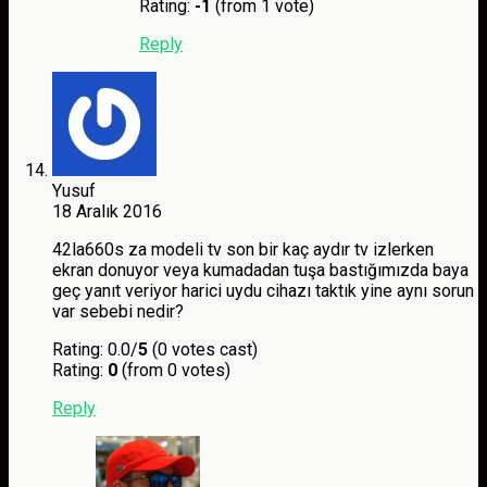
Rating:
-1
(from 1 vote)
Reply
Yusuf
18 Aralık 2016
42la660s za modeli tv son bir kaç aydır tv izlerken
ekran donuyor veya kumadadan tuşa bastığımızda baya
geç yanıt veriyor harici uydu cihazı taktık yine aynı sorun
var sebebi nedir?
Rating: 0.0/
5
(0 votes cast)
Rating:
0
(from 0 votes)
Reply