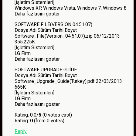
[İşletim Sistemleri]
Windows XP, Windows Vista, Windows 7, Windows 8
Daha fazlasını goster
SOFTWARE FİLE(VERSİON 04.51.07)
Dosya Adı Sürüm Tarihi Boyut
Software_File(Version_04.51.07).zip 06/12/2013
355,225K
[İşletim Sistemleri]
LG Firm
Daha fazlasını goster
SOFTWARE UPGRADE GUİDE
Dosya Adı Sürüm Tarihi Boyut
Software_Upgrade_Guide(Turkey).pdf 22/03/2013
665K
[İşletim Sistemleri]
LG Firm
Daha fazlasını goster
Rating: 0.0/
5
(0 votes cast)
Rating:
0
(from 0 votes)
Reply