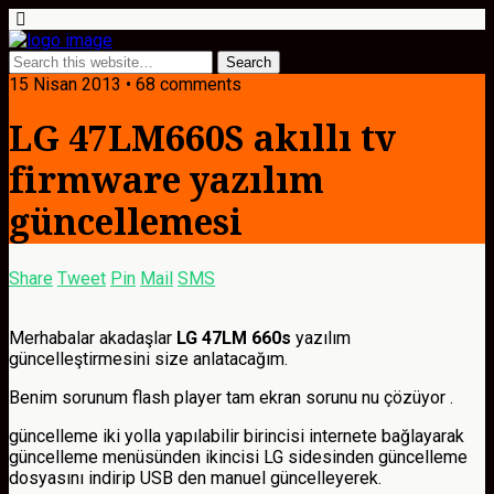
15 Nisan 2013 • 68 comments
LG 47LM660S akıllı tv
firmware yazılım
güncellemesi
Share
Tweet
Pin
Mail
SMS
Merhabalar akadaşlar
LG 47LM 660s
yazılım
güncelleştirmesini size anlatacağım.
Benim sorunum flash player tam ekran sorunu nu çözüyor .
güncelleme iki yolla yapılabilir birincisi internete bağlayarak
güncelleme menüsünden ikincisi LG sidesinden güncelleme
dosyasını indirip USB den manuel güncelleyerek.