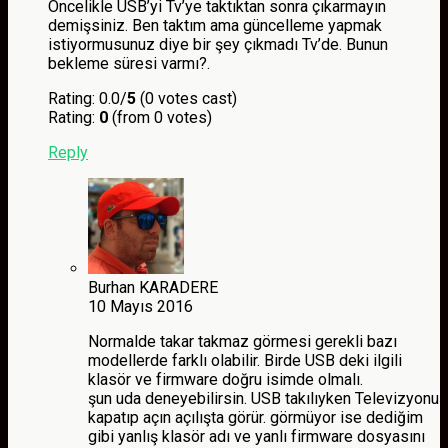
Öncelikle USB’yi Tv’ye taktıktan sonra çıkarmayın
demişsiniz. Ben taktım ama güncelleme yapmak
istiyormusunuz diye bir şey çıkmadı Tv’de. Bunun
bekleme süresi varmı?.
Rating: 0.0/
5
(0 votes cast)
Rating:
0
(from 0 votes)
Reply
Burhan KARADERE
10 Mayıs 2016
Normalde takar takmaz görmesi gerekli bazı
modellerde farklı olabilir. Birde USB deki ilgili
klasör ve firmware doğru isimde olmalı.
şun uda deneyebilirsin. USB takılıyken Televizyonu
kapatıp açın açılışta görür. görmüyor ise dediğim
gibi yanlış klasör adı ve yanlı firmware dosyasını