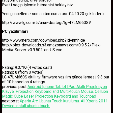
istiyormusunuz diye soruyor.
Evet i seçip işlemin bitmesini bekleyiniz.
Yeni güncelleme son sürüm numarası 04.20.23 şeklindedir.
http://www.lg.com/tr/urun-destegi/lg-47LM660S#
PC yazılımları
http://www.nero.com/download.php?id=nmhlge
http://plex-downloads.s3.amazonaws.com/0.9.5.2/Plex-
Media-Server-v0.9.502-en-US.exe
Rating: 9.3/
10
(4 votes cast)
Rating:
0
(from 0 votes)
LG 47LM660S akıllı tv firmware yazılım güncellemesi
,
9.3
out
of
10
based on
4
ratings
previous post
Android Iphone Tablet IPad Akıllı Projeksiyon
Klavye. Projection Keyboard and Multi-touch Mouse. Celluon
Magic Cube Laser Projection Keyboard and Touchpad
next post
Xperia Arc Ubuntu Touch kurulumu. All Xperia 2011
Device install ubuntu touch.