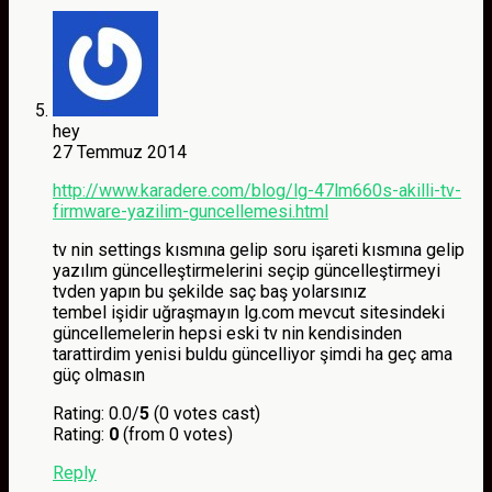
hey
27 Temmuz 2014
http://www.karadere.com/blog/lg-47lm660s-akilli-tv-
firmware-yazilim-guncellemesi.html
tv nin settings kısmına gelip soru işareti kısmına gelip
yazılım güncelleştirmelerini seçip güncelleştirmeyi
tvden yapın bu şekilde saç baş yolarsınız
tembel işidir uğraşmayın lg.com mevcut sitesindeki
güncellemelerin hepsi eski tv nin kendisinden
tarattirdim yenisi buldu güncelliyor şimdi ha geç ama
güç olmasın
Rating: 0.0/
5
(0 votes cast)
Rating:
0
(from 0 votes)
Reply