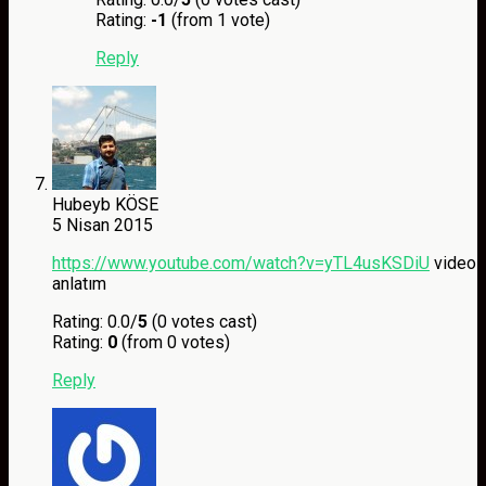
Rating:
-1
(from 1 vote)
Reply
Hubeyb KÖSE
5 Nisan 2015
https://www.youtube.com/watch?v=yTL4usKSDiU
video
anlatım
Rating: 0.0/
5
(0 votes cast)
Rating:
0
(from 0 votes)
Reply