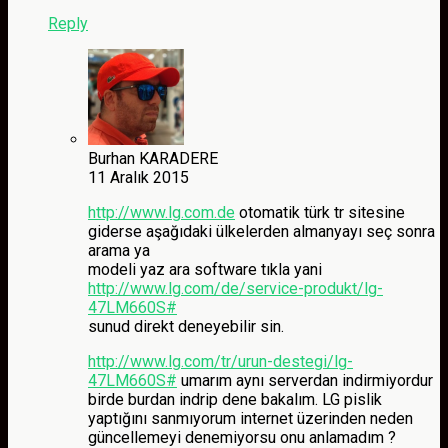
Reply
Burhan KARADERE
11 Aralık 2015
http://www.lg.com.de
otomatik türk tr sitesine
giderse aşağıdaki ülkelerden almanyayı seç sonra
arama ya
modeli yaz ara software tıkla yani
http://www.lg.com/de/service-produkt/lg-
47LM660S#
sunud direkt deneyebilir sin.
http://www.lg.com/tr/urun-destegi/lg-
47LM660S#
umarım aynı serverdan indirmiyordur
birde burdan indrip dene bakalım. LG pislik
yaptığını sanmıyorum internet üzerinden neden
güncellemeyi denemiyorsu onu anlamadım ?