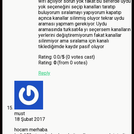
wifi açılıyor sorun yok fakat bu seferde uydu
yok seçeneğini seçip kanalları taratıp
buluyorum sıralamayı yapıyorum kapatıp
açınca kanallar silinmiş oluyor tekrar uydu
araması yapmam gerekiyor. Uydu
aramasında turksat4a yı seçersem kanalların
yerlerini değiştiremiyorum fakat kanallar
silinmiyor ama sıralama için kanalı
tiklediğimde kaydır pasif oluyor
Rating: 0.0/
5
(0 votes cast)
Rating:
0
(from 0 votes)
Reply
must
18 Şubat 2017
hocam merhaba.