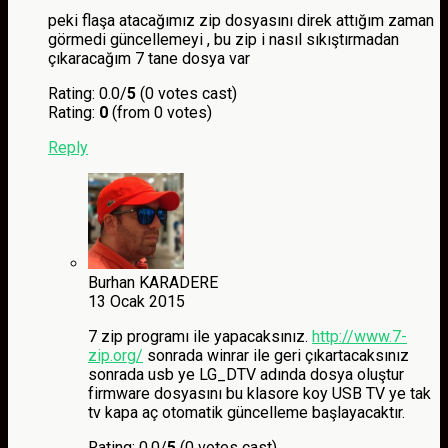
peki flaşa atacağımız zip dosyasını direk attığım zaman
görmedi güncellemeyi , bu zip i nasıl sıkıştırmadan
çıkaracağım 7 tane dosya var
Rating: 0.0/
5
(0 votes cast)
Rating:
0
(from 0 votes)
Reply
Burhan KARADERE
13 Ocak 2015
7 zip programı ile yapacaksınız.
http://www.7-
zip.org/
sonrada winrar ile geri çıkartacaksınız
sonrada usb ye LG_DTV adında dosya oluştur
firmware dosyasını bu klasore koy USB TV ye tak
tv kapa aç otomatik güncelleme başlayacaktır.
Rating: 0.0/
5
(0 votes cast)