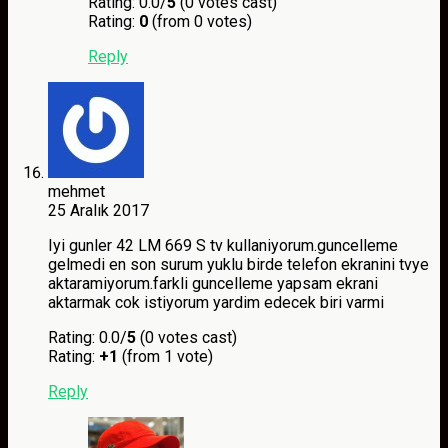
Rating: 0.0/
5
(0 votes cast)
Rating:
0
(from 0 votes)
Reply
mehmet
25 Aralık 2017
Iyi gunler 42 LM 669 S tv kullaniyorum.guncelleme
gelmedi en son surum yuklu birde telefon ekranini tvye
aktaramiyorum.farkli guncelleme yapsam ekrani
aktarmak cok istiyorum yardim edecek biri varmi
Rating: 0.0/
5
(0 votes cast)
Rating:
+1
(from 1 vote)
Reply