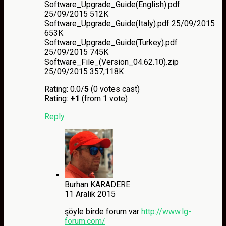
Software_Upgrade_Guide(English).pdf
25/09/2015 512K
Software_Upgrade_Guide(Italy).pdf 25/09/2015
653K
Software_Upgrade_Guide(Turkey).pdf
25/09/2015 745K
Software_File_(Version_04.62.10).zip
25/09/2015 357,118K
Rating: 0.0/
5
(0 votes cast)
Rating:
+1
(from 1 vote)
Reply
Burhan KARADERE
11 Aralık 2015
şöyle birde forum var
http://www.lg-
forum.com/