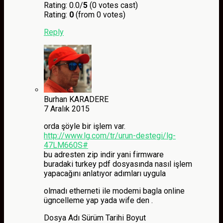
Rating: 0.0/
5
(0 votes cast)
Rating:
0
(from 0 votes)
Reply
Burhan KARADERE
7 Aralık 2015
orda şöyle bir işlem var.
http://www.lg.com/tr/urun-destegi/lg-
47LM660S#
bu adresten zip indir yani firmware
buradaki turkey pdf dosyasında nasıl işlem
yapacağını anlatıyor adımları uygula
olmadı etherneti ile modemi bagla online
ügncelleme yap yada wife den .
Dosya Adı Sürüm Tarihi Boyut