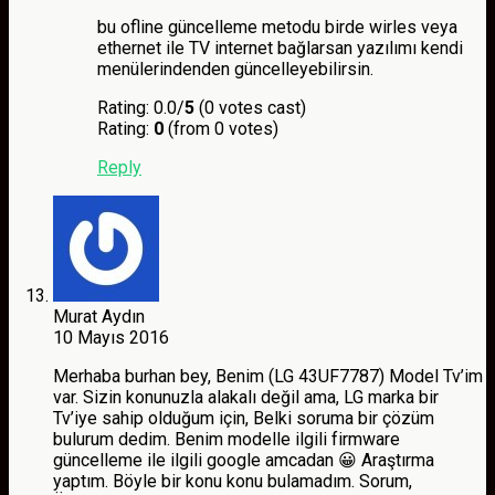
bu ofline güncelleme metodu birde wirles veya
ethernet ile TV internet bağlarsan yazılımı kendi
menülerindenden güncelleyebilirsin.
Rating: 0.0/
5
(0 votes cast)
Rating:
0
(from 0 votes)
Reply
Murat Aydın
10 Mayıs 2016
Merhaba burhan bey, Benim (LG 43UF7787) Model Tv’im
var. Sizin konunuzla alakalı değil ama, LG marka bir
Tv’iye sahip olduğum için, Belki soruma bir çözüm
bulurum dedim. Benim modelle ilgili firmware
güncelleme ile ilgili google amcadan 😀 Araştırma
yaptım. Böyle bir konu konu bulamadım. Sorum,