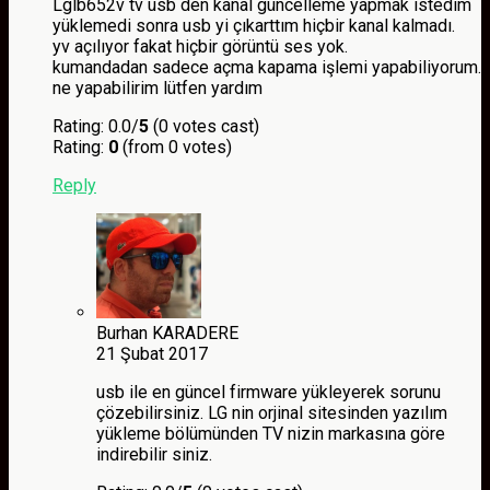
Lglb652v tv usb den kanal güncelleme yapmak istedim
yüklemedi sonra usb yi çıkarttım hiçbir kanal kalmadı.
yv açılıyor fakat hiçbir görüntü ses yok.
kumandadan sadece açma kapama işlemi yapabiliyorum.
ne yapabilirim lütfen yardım
Rating: 0.0/
5
(0 votes cast)
Rating:
0
(from 0 votes)
Reply
Burhan KARADERE
21 Şubat 2017
usb ile en güncel firmware yükleyerek sorunu
çözebilirsiniz. LG nin orjinal sitesinden yazılım
yükleme bölümünden TV nizin markasına göre
indirebilir siniz.