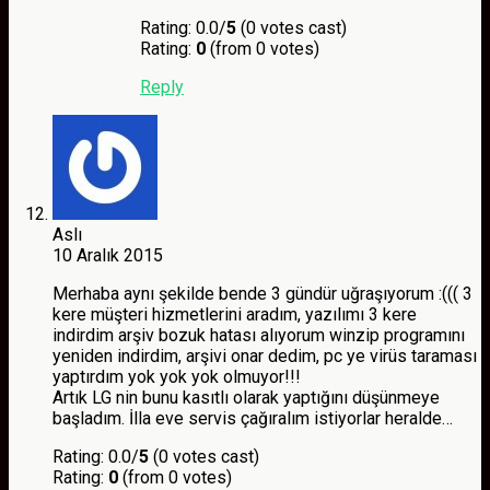
Rating: 0.0/
5
(0 votes cast)
Rating:
0
(from 0 votes)
Reply
Aslı
10 Aralık 2015
Merhaba aynı şekilde bende 3 gündür uğraşıyorum :((( 3
kere müşteri hizmetlerini aradım, yazılımı 3 kere
indirdim arşiv bozuk hatası alıyorum winzip programını
yeniden indirdim, arşivi onar dedim, pc ye virüs taraması
yaptırdım yok yok yok olmuyor!!!
Artık LG nin bunu kasıtlı olarak yaptığını düşünmeye
başladım. İlla eve servis çağıralım istiyorlar heralde…
Rating: 0.0/
5
(0 votes cast)
Rating:
0
(from 0 votes)