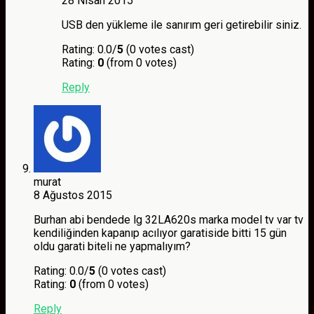
28 Nisan 2015
USB den yükleme ile sanırım geri getirebilir siniz.
Rating: 0.0/
5
(0 votes cast)
Rating:
0
(from 0 votes)
Reply
murat
8 Ağustos 2015
Burhan abi bendede lg 32LA620s marka model tv var tv
kendiliğinden kapanıp acılıyor garatiside bitti 15 gün
oldu garati biteli ne yapmalıyım?
Rating: 0.0/
5
(0 votes cast)
Rating:
0
(from 0 votes)
Reply