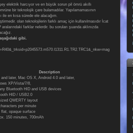
rşey elektrik harcıyor ve en büyük sorun pil ömrü akıllı
ömrüne bir teknolojik çare bulamadılar. Yapılamamasının
ı ile en kısa sürede ele alacağım.
iştirmedir. olan teknolojilerin farklı amaç için kullanılmasıdır İcat
? aralarındaki farklar nelerdir. bu soruları şuanda aklınızda
acağız.
 aşağıdaki gibi.
=R40&_trksid=p2045573.m570.l1311.R1.TR2.TRC1&_nkw=mag
Description
 and later, Mac OS X, Android 4.0 and later,
ows XP/Vista/7/8,
any Bluetooth HID and USB devices
tooth HID / USB2.0
-sized QWERTY layout
characters per minute
 flat, opaque surface
ox. 150 minutes, 700mAh