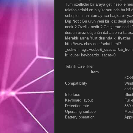
Tüm özellikler bir araya getiirlsebile he
telefonlardaki en büyük sorunda bu bil 
sebeplerini anlatan ayrıca başka bir yaz
Dip Not :
Bu ürün yeni bir icat değil gel
nedir ? Özellik nedir ? Geliştirme nedir 
dursun biraz düşünün daha sonra tartış
Meraklılarına Yurt dışında ki fiyatları
http://www.ebay.com/sch/i.html?
_odkw=magic+cube&_osacat=0&_from
ic+cube+keyboard&_sacat=0
Teknik Özellikler
Item
iOS4
Compatibility
Wind
and 
Interface
Blue
Keyboard layout
Full
Detection rate
350 
Operating surface
Most
Battery operation
Appr