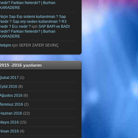
nedir? Farkları Nelerdir? | Burhan
KARADERE
Niçin Sap Erp sistemi kullanılmalı ? Sap
Nedir ? Sap erp neden kullanılmalı ? R3
nedir ? Ecc nedir ?
için
SAP BAPI ve BADI
nedir? Farkları Nelerdir? | Burhan
KARADERE
İletişim
için
SEFER ZAFER SEVİNÇ
2015 -2016 yazılarım
Şubat 2017
(1)
Eylül 2016
(8)
Ağustos 2016
(6)
Temmuz 2016
(2)
Haziran 2016
(22)
Mayıs 2016
(15)
Nisan 2016
(4)