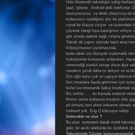
Ürün bluetooth teknolojisi sahip herhangi
Ipad, Iphone , Android akllı telefonlar.
tanıtıyorsunuz. ve direk cihazınıza bir 
kullanımını istediğiniz düz bir platformd
sanal bir klavye ciziyor ve üzerindeki 
çözerek hangi tuşa bastığınızı anlıyor v
gibi simüle ederek bağlı cihaza gönderiy
Teknik alt yapısı aslında basit ama mes
fonksiyonunun yazılmasında.
buda tabiki üst düzeyde matematik deme
fonksiyonlar konusunu anlatırken, haya
veremediği sürekli cevap olsun diye sall
cevabını şimdi daha iyi anlıyor ve üzül
Elin oğlu bunu çok iyi yapıyor bilimsel bi
tüm insanlara fayda getirmesi için sun
bizler ise imrenerek bakıp incelemek 
Biz türkler ….. bu konuda malesef emekl
Benim ürünü kullanma fırsatım oldu gaye
pil ömrünü test etme imkanım olmadı am
malesef yok. Eng Q klavyeye sahip.
Gelecekte ne olur ?
Bu urün embeded olarak mobil teknolojile
gelir, bir akıllı telefonda bu özellekik
Teknolojide Çözüm bulunamayanlar E