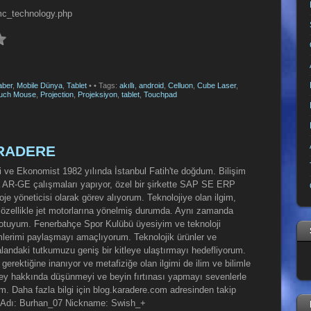
mc_technology.php
aber
,
Mobile Dünya
,
Tablet
•
• Tags:
akıllı
,
android
,
Celluon
,
Cube Laser
,
ouch Mouse
,
Projection
,
Projeksiyon
,
tablet
,
Touchpad
ARADERE
 ve Ekonomist 1982 yılında İstanbul Fatih'te doğdum. Bilişim
da AR-GE çalışmaları yapıyor, özel bir şirkette SAP SE ERP
oje yöneticisi olarak görev alıyorum. Teknolojiye olan ilgim,
e özellikle jet motorlarına yönelmiş durumda. Aynı zamanda
ilotuyum. Fenerbahçe Spor Kulübü üyesiyim ve teknoloji
mlerimi paylaşmayı amaçlıyorum. Teknolojik ürünler ve
bu alandaki tutkumuzu geniş bir kitleye ulaştırmayı hedefliyorum.
 gerektiğine inanıyor ve metafiziğe olan ilgimi de ilim ve bilimle
şey hakkında düşünmeyi ve beyin fırtınası yapmayı sevenlerle
m. Daha fazla bilgi için blog.karadere.com adresinden takip
d Adı: Burhan_07 Nickname: Swish_+