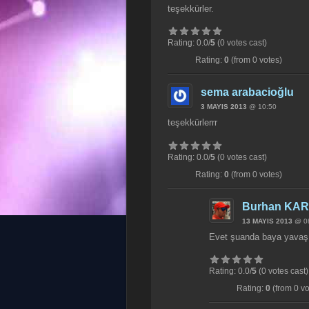
teşekkürler.
Rating: 0.0/
5
(0 votes cast)
Rating:
0
(from 0 votes)
sema arabacioğlu
3 MAYIS 2013
@ 10:50
teşekkürlerrr
Rating: 0.0/
5
(0 votes cast)
Rating:
0
(from 0 votes)
Burhan KA
13 MAYIS 2013
@ 0
Evet şuanda baya yavaş 
Rating: 0.0/
5
(0 votes cast)
Rating:
0
(from 0 vo