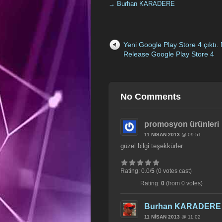
→ Burhan KARADERE
Yeni Google Play Store 4 çıktı.
Release Google Play Store 4
No Comments
promosyon ürünleri
11 NISAN 2013
@ 09:51
güzel bilgi teşekkürler
Rating: 0.0/
5
(0 votes cast)
Rating:
0
(from 0 votes)
Burhan KARADERE
11 NISAN 2013
@ 11:02