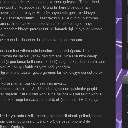
 bir klavye destekli cihazla çok rahat çalışıyor. Tablet, Ipod,
 Desktop Pc, Notebook vs. Ürünü bir kere bluetooth ‘tan
klavye takılmış oluyor. Bu ürün sayesinde geniş bir klavye
a kullanabiliyorsunuz. Lazer teknolojisi ile düz bir platforma
kamera ile el hareketlerinizdeki matematiksel algoritmayı
e standart klavye protokolünü kullanarak ilgili sinyalleri klavye
or.
ele bunu ilk düşünüp, bu el hareket algoritmasının
k işte lise yıllarındaki hocalarımıza sorduğumuz f(x)
tımızda ne işe yarıyacak dediğimizde, hıcaların bize cevap
adığı gerekince kullanırsınız dediği saçmalıklardan ibaretti, asıl
üyorum konuyu farklı bir yere bağlıyacağım.
lgilerini elle tutulur, gözle görünür, bir teknolojiye dönüştürerek
uyor…
ve kullanmaktan başka birşey yapmıyoruz.
eyemedik bile….. At, Üsküdar ilişkisinde galaksiler geçildi…..
t başarılı. Kullanılırmı konusuna gelince kişisel tercih konusu
a lazer rengi kısılarak tasaruf özelliğine sahip TR Q klavye
r ile yakında özellik olarak, yani dahili olarak gelirmi, bence
 donım olarak bütünleşir. Galaxy S 5 de veya Iphone 8 de
ksik Yanları.