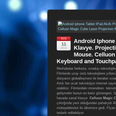
NIS
Android Iphone 
11
Klavye. Project
2013
Mouse. Celluon
Keyboard and Touchp
Merhabalar herkeze, sıradışı teknolojiler
Filmlerde uzay üstü teknolojilere yıllarc
dünyanın globalleşmesi ile beraber sıra
Artık her ucuk teknolojiye internet say
olabiliriz. Filmlerdeki imrendiren teknol
gelişmeler bunun en bariz göstergesi. İş
havada sanal klavye
Celluon Magic C
çıktığında yeni olduğundan pahalıydı 40
müteşebbisleri ile ülkemize girdi. Fİy
tedarik edilebiliyor.