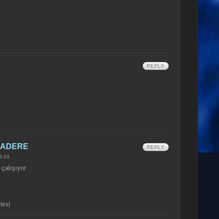
REPLY
RADERE
REPLY
8:23
çalışıyor
tes)