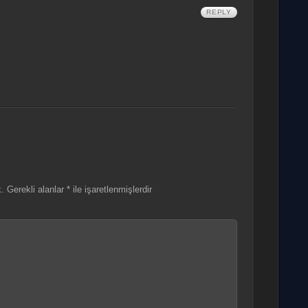
REPLY
.
Gerekli alanlar
*
ile işaretlenmişlerdir