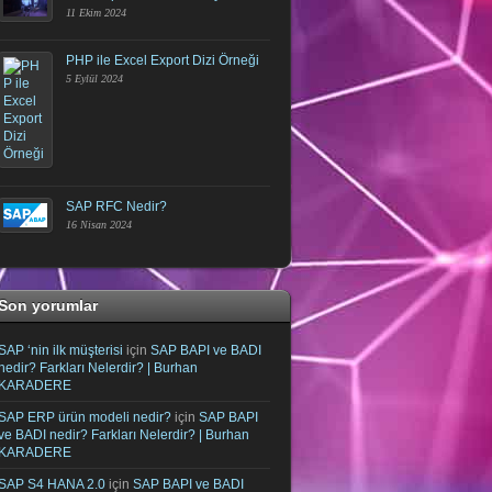
11 Ekim 2024
PHP ile Excel Export Dizi Örneği
5 Eylül 2024
SAP RFC Nedir?
16 Nisan 2024
Son yorumlar
SAP ‘nin ilk müşterisi
için
SAP BAPI ve BADI
nedir? Farkları Nelerdir? | Burhan
KARADERE
SAP ERP ürün modeli nedir?
için
SAP BAPI
ve BADI nedir? Farkları Nelerdir? | Burhan
KARADERE
SAP S4 HANA 2.0
için
SAP BAPI ve BADI