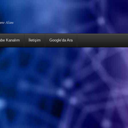
enme Alanı
ube Kanalım
İletişim
Google’da Ara