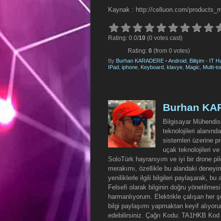
Kaynak : http://celluon.com/products_
Rating: 0.0/
10
(0 votes cast)
Rating:
0
(from 0 votes)
By
Burhan KARADERE
•
Android
,
Bilişim - IT H
IPad
,
iphone
,
Keyboard
,
klavye
,
Magic
,
Multi-t
Burhan K
Bilgisayar Mühendisi
teknolojileri alanın
sistemleri üzerine pr
uçak teknolojileri v
SoloTürk hayranıyım ve iyi bir drone p
merakımı, özellikle bu alandaki deneyi
yeniliklerle ilgili bilgileri paylaşarak, 
Felsefi olarak bilginin doğru yönetilmesi
harmanlıyorum. Elektrikle çalışan her 
bilgi paylaşımı yapmaktan keyif alıyoru
edebilirsiniz. Çağrı Kodu: TA1HKB Ko