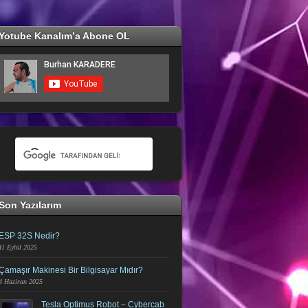
Yotube Kanalım’a Abone OL
Son Yazılarım
ESP 32S Nedir?
11 Eylül 2025
Çamaşır Makinesi Bir Bilgisayar Mıdır?
4 Haziran 2025
Tesla Optimus Robot – Cybercab