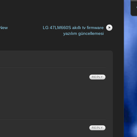
 New
LG 47LM660S akıllı tv firmware
yazılım güncellemesi
REPLY
REPLY