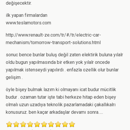
değişecektir.
ilk yapan firmalardan
www.teslamotors.com
http://www.renault-ze.com/tr/#/tr/electric-car-
mechanism/tomorrow-transport-solutions.html
sonuc bence bunlar buluş değil zaten elektirik buluna yılalr
oldu bugun yapılmasında bir etken yok yılalr oncede
yapılmak istenseydi yapılırdı . enfazla ozellik olur bunlar
gelişim .
öyle bişey bulmak lazım ki olmayanı icat budur mücitlik
budur . ozaman tutar işte tabi herkeze hitap eden bişey
olmalı uzun uzadıya teknolik pazarlamadaki çakallıkalrı
konusuruz. ben kaçar arkadaşlar devamı sonra…..