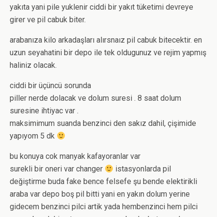
yakıta yani pile yuklenir ciddi bir yakıt tüketimi devreye
girer ve pil cabuk biter.
arabanıza kilo arkadaşları alırsnaız pil cabuk bitecektir. en
uzun seyahatini bir depo ile tek oldugunuz ve rejim yapmış
haliniz olacak.
ciddi bir üçüncü sorunda
piller nerde dolacak ve dolum suresi . 8 saat dolum
suresine ihtiyac var .
maksimimum suanda benzinci den sakız dahil, çişimide
yapıyom 5 dk
bu konuya cok manyak kafayoranlar var
surekli bir oneri var changer
istasyonlarda pil
değiştirme buda fake bence felsefe şu bende elektirikli
araba var depo boş pil bitti yani en yakın dolum yerine
gidecem benzinci pilci artik yada hembenzinci hem pilci