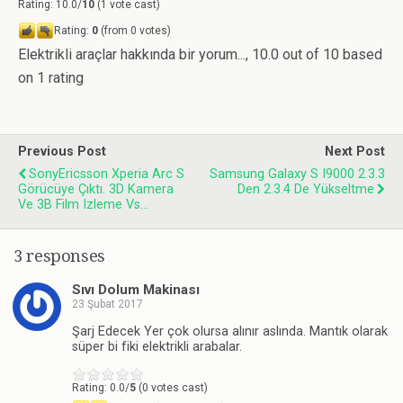
Rating: 10.0/
10
(1 vote cast)
Rating:
0
(from 0 votes)
Elektrikli araçlar hakkında bir yorum...
,
10.0
out of
10
based
on
1
rating
Previous Post
Next Post
SonyEricsson Xperia Arc S
Samsung Galaxy S I9000 2.3.3
Görücüye Çıktı. 3D Kamera
Den 2.3.4 De Yükseltme
Ve 3B Film Izleme Vs...
3 responses
Sıvı Dolum Makinası
23 Şubat 2017
Şarj Edecek Yer çok olursa alınır aslında. Mantık olarak
süper bi fiki elektrikli arabalar.
Rating: 0.0/
5
(0 votes cast)