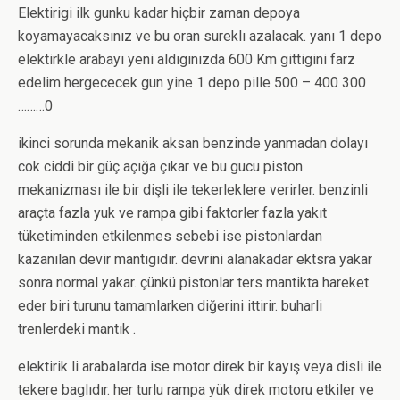
Elektirigi ilk gunku kadar hiçbir zaman depoya
koyamayacaksınız ve bu oran sureklı azalacak. yanı 1 depo
elektirkle arabayı yeni aldıgınızda 600 Km gittigini farz
edelim hergececek gun yine 1 depo pille 500 – 400 300
………0
ikinci sorunda mekanik aksan benzinde yanmadan dolayı
cok ciddi bir güç açığa çıkar ve bu gucu piston
mekanizması ile bir dişli ile tekerleklere verirler. benzinli
araçta fazla yuk ve rampa gibi faktorler fazla yakıt
tüketiminden etkilenmes sebebi ise pistonlardan
kazanılan devir mantıgıdır. devrini alanakadar ektsra yakar
sonra normal yakar. çünkü pistonlar ters mantikta hareket
eder biri turunu tamamlarken diğerini ittirir. buharli
trenlerdeki mantık .
elektirik li arabalarda ise motor direk bir kayış veya disli ile
tekere baglıdır. her turlu rampa yük direk motoru etkiler ve