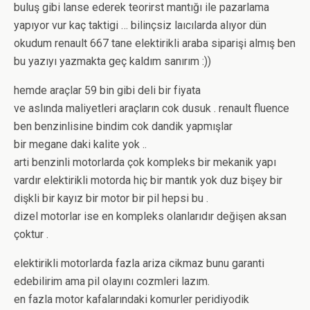
buluş gibi lanse ederek teorirst mantığı ile pazarlama
yapıyor vur kaç taktigi … bilinçsiz laıcılarda alıyor dün
okudum renault 667 tane elektirikli araba siparişi almış ben
bu yazıyı yazmakta geç kaldım sanırım :))
hemde araçlar 59 bin gibi deli bir fiyata
ve aslında maliyetleri araçların cok dusuk . renault fluence
ben benzinlisine bindim cok dandik yapmışlar
bir megane daki kalite yok ..
arti benzinli motorlarda çok kompleks bir mekanik yapı
vardır elektirikli motorda hiç bir mantık yok duz bişey bir
dişkli bir kayız bir motor bir pil hepsi bu .
dizel motorlar ise en kompleks olanlarıdır değişen aksan
çoktur .
elektirikli motorlarda fazla ariza cikmaz bunu garanti
edebilirim ama pil olayını cozmleri lazım.
en fazla motor kafalarındaki komurler peridiyodik