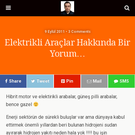
9 Eylül 2011 • 3 Comments
Elektrikli Araçlar Hakkında Bir
Yorum…
Share
Tweet
Pin
Mail
SMS
Hibrit motor ve elektirikli arabalar, güneş pilli arabalar,
bence gazel
Enerji sektörün de sürekli buluşlar var ama dünyaya kabul
ettirmek önemli yıllardan beri bulunan hidrojeni sudan
ayırarak hidrojen yakıtı neden hala yok !!!! bu işin