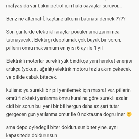
mafyasıda var bakın petrol için hala savaşlar sürüyor….
Benzine alternatif, kaçtane ülkenin batması demek ????
Son günlerde elektrikli araçlar poüuler ama zannımca
tutmayacak . Elektirgi depolamak çok büyük bir sorun.
pillerin ömrü maksimium en iyisi 6 ay ile 1 yıl.
Elektrikli motorlar sürekli yük bindikçe yani haraket enerjisi
artıkça (yokuş , ağırlık) elektrik motoru fazla akım çekecek
ve pillde cabuk bitecek.
kullanıcıya surekli bir pil yenilemek için masraf var. pillerin
ömrü fizikteki yarılanma ömrü kuralına göre surekli azalır
cidi bir sorun bu. yeni bir bil hergun daha az şart tutar
gergecen gun yarılanma omur ile 0 noktasına dogru iner
ama depo oyledegil biter doldurusun biter yine, aynı
kapasitede doldurursun