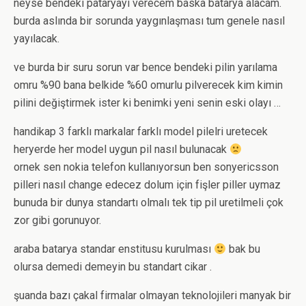
neyse bendeki pataryayı verecem baska batarya alacam.
burda aslında bir sorunda yaygınlaşması tum genele nasıl
yayılacak.
ve burda bir suru sorun var bence bendeki pilin yarılama
omru %90 bana belkide %60 omurlu pilverecek kim kimin
pilini değiştirmek ister ki benimki yeni senin eski olayı …
handikap 3 farklı markalar farklı model pilelri uretecek
heryerde her model uygun pil nasıl bulunacak
ornek sen nokia telefon kullanıyorsun ben sonyericsson
pilleri nasıl change edecez dolum için fişler piller uymaz
bunuda bir dunya standartı olmalı tek tip pil uretilmeli çok
zor gibi gorunuyor.
araba batarya standar enstitusu kurulması
bak bu
olursa demedi demeyin bu standart cikar .
şuanda bazı çakal firmalar olmayan teknolojileri manyak bir