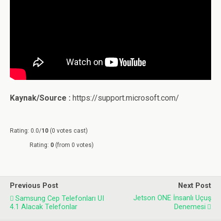
Kaynak/Source :
https://support.microsoft.com/
Rating: 0.0/
10
(0 votes cast)
Rating:
0
(from 0 votes)
Previous Post
Next Post
Jetson ONE İnsanlı Uçuş
Samsung Cep Telefonları UI
4.1 Alacak Telefonlar
Denemesi