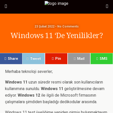
23 Şubat 2022 • No Comments
Windows 11 ‘de Yenilikler?
Share
Tweet
Pin
Mail
SMS
Merhaba teknoloji severler;
Windows 11
uzun süredir resmi olarak son kullanıcıların
kullanımına sunuldu.
Windows 11
geliştirilmesine devam
ediyor.
Windows 12
ile ilgili de Microsoft firmasının
çalışmalara şimdiden başladığı dedikodular arasında.
Windows 11 test üyeliğime yeniden girmiş bulunmaktayım