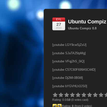
EYL
Ubuntu Compiz 
27
2010
Ubuntu Compiz 0.8
[youtube LGY9cwSjZsU]
[youtube SJaTA25tpMg]
[youtube VFqj2hS_0iQ]
[youtube C57C60F699A5C44D]
[youtube Dj2Ml-0B0i8]
[youtube bYGVHLh3JS0]
Rating: 0.0/
10
(0 votes cast)
Rating:
0
(from 0 votes)