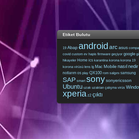
Etiket Bulutu
android
arc
Abap
asus
19
compa
google
covid
custom
ev hapis
firmware
geçiyor
g
Home
ics
hikayeler
karantina
korona
korona 19
nasıl
nedir
Mobile
Mac
korona virüsü
lens
lg
QX100
notlarım
os
samsung
play
rom
salgını
sony
SAP
sonyericsson
smart
Ubuntu
Wind
uzak
uzaktan çalışma
virüs
xperia
çıktı
z2