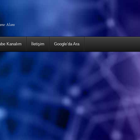
enme Alanı
ube Kanalım
İletişim
Google’da Ara