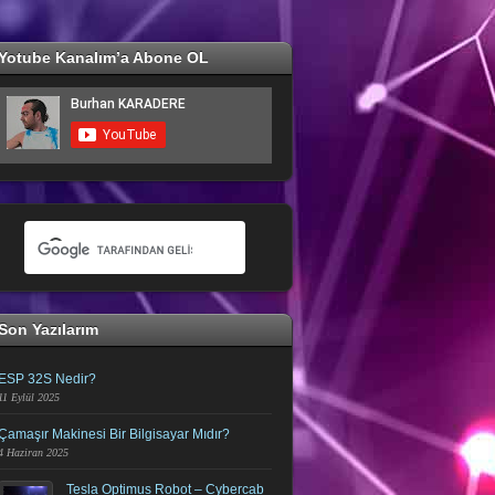
Yotube Kanalım’a Abone OL
Son Yazılarım
ESP 32S Nedir?
11 Eylül 2025
Çamaşır Makinesi Bir Bilgisayar Mıdır?
4 Haziran 2025
Tesla Optimus Robot – Cybercab