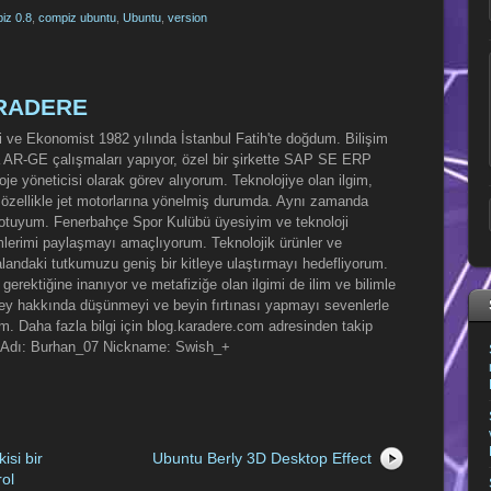
iz 0.8
,
compiz ubuntu
,
Ubuntu
,
version
ARADERE
 ve Ekonomist 1982 yılında İstanbul Fatih'te doğdum. Bilişim
da AR-GE çalışmaları yapıyor, özel bir şirkette SAP SE ERP
oje yöneticisi olarak görev alıyorum. Teknolojiye olan ilgim,
e özellikle jet motorlarına yönelmiş durumda. Aynı zamanda
ilotuyum. Fenerbahçe Spor Kulübü üyesiyim ve teknoloji
mlerimi paylaşmayı amaçlıyorum. Teknolojik ürünler ve
bu alandaki tutkumuzu geniş bir kitleye ulaştırmayı hedefliyorum.
 gerektiğine inanıyor ve metafiziğe olan ilgimi de ilim ve bilimle
şey hakkında düşünmeyi ve beyin fırtınası yapmayı sevenlerle
m. Daha fazla bilgi için blog.karadere.com adresinden takip
d Adı: Burhan_07 Nickname: Swish_+
isi bir
Ubuntu Berly 3D Desktop Effect
ol