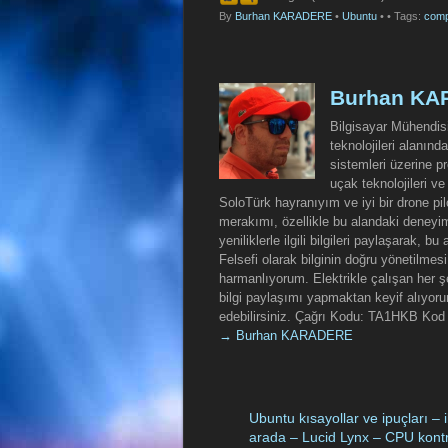
By
Burhan KARADERE
•
Ubuntu
•
• Tags:
comp
Burhan K
Bilgisayar Mühendisi
teknolojileri alanın
sistemleri üzerine pr
uçak teknolojileri v
SoloTürk hayranıyım ve iyi bir drone p
merakımı, özellikle bu alandaki deneyi
yeniliklerle ilgili bilgileri paylaşarak, 
Felsefi olarak bilginin doğru yönetilmesi
harmanlıyorum. Elektrikle çalışan her 
bilgi paylaşımı yapmaktan keyif alıyoru
edebilirsiniz. Çağrı Kodu: TA1HKB Ko
→ Burhan KARADERE
Ubuntu kısayollar ve ipuçları – ik
arada – Lucid Lynx – CPU kontr