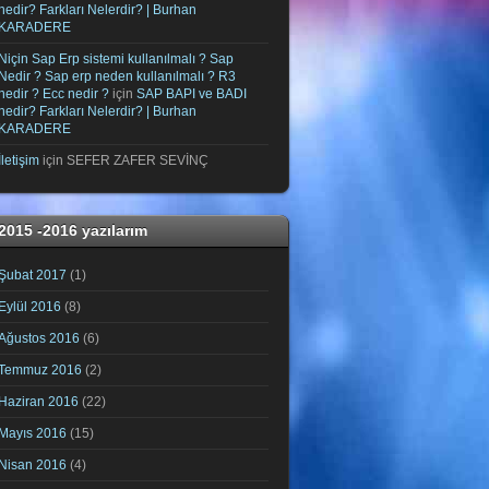
nedir? Farkları Nelerdir? | Burhan
KARADERE
Niçin Sap Erp sistemi kullanılmalı ? Sap
Nedir ? Sap erp neden kullanılmalı ? R3
nedir ? Ecc nedir ?
için
SAP BAPI ve BADI
nedir? Farkları Nelerdir? | Burhan
KARADERE
İletişim
için
SEFER ZAFER SEVİNÇ
2015 -2016 yazılarım
Şubat 2017
(1)
Eylül 2016
(8)
Ağustos 2016
(6)
Temmuz 2016
(2)
Haziran 2016
(22)
Mayıs 2016
(15)
Nisan 2016
(4)