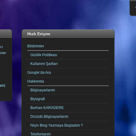
Hızlı Erişim
Bildirimler
ct
ünler
Gizlilik Politikası
Kullanım Şartları
Google’da Ara
Hakkımda
ows
Bilgisayarlarım
Biyografi
Burhan KARADERE
Dizüstü Bilgisayarlarım
Niçin Blog Yazmaya Başladım ?
Telefonlarım