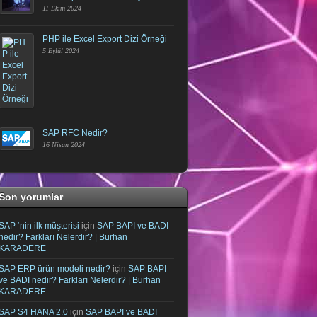
11 Ekim 2024
PHP ile Excel Export Dizi Örneği
5 Eylül 2024
SAP RFC Nedir?
16 Nisan 2024
Son yorumlar
SAP ‘nin ilk müşterisi
için
SAP BAPI ve BADI
nedir? Farkları Nelerdir? | Burhan
KARADERE
SAP ERP ürün modeli nedir?
için
SAP BAPI
ve BADI nedir? Farkları Nelerdir? | Burhan
KARADERE
SAP S4 HANA 2.0
için
SAP BAPI ve BADI