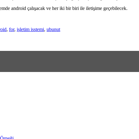
 android çalışacak ve her iki bir biri ile iletişime geçebilecek.
roid
,
for
,
işletim isstemi
,
ubunut
 Örneği