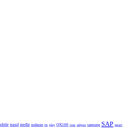
SAP
nedir
nasıl
obile
QX100
notlarım
os
samsung
rom
smart
play
salgını