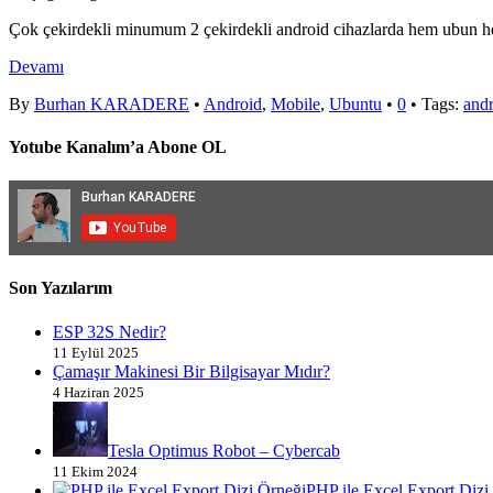
Çok çekirdekli minumum 2 çekirdekli android cihazlarda hem ubun hemde
Devamı
By
Burhan KARADERE
•
Android
,
Mobile
,
Ubuntu
•
0
• Tags:
and
Yotube Kanalım’a Abone OL
Son Yazılarım
ESP 32S Nedir?
11 Eylül 2025
Çamaşır Makinesi Bir Bilgisayar Mıdır?
4 Haziran 2025
Tesla Optimus Robot – Cybercab
11 Ekim 2024
PHP ile Excel Export Dizi