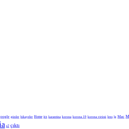
google
M
Home
ics
Mac
korona
lens
lg
günler
hikayeler
karantina
korona 19
korona virüsü
ia
çıktı
z2