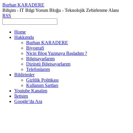
Burhan KARADERE
Bilişim - IT Bilgi Yorum Bloğu - Teknolojik Zehirlenme Alanı
RSS
Home
Hakkımda
Burhan KARADERE
Biyografi
Niçin Blog Yazmaya Başladım ?
Bilgisayarlarım
Dizüstü Bilgisayarlarım
Telefonlarım
Bildirimler
Gizlilik Politikası
Kullanım Şartları
Youtube Kanalım
İletişim
Google’da Ara