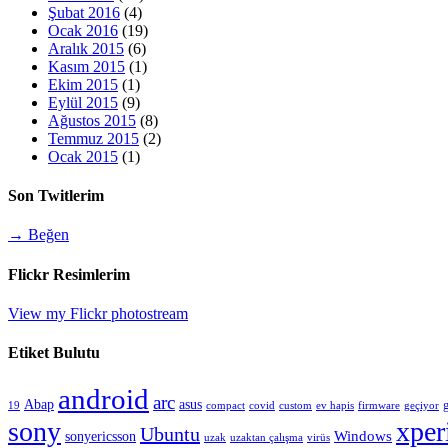
Şubat 2016
(4)
Ocak 2016
(19)
Aralık 2015
(6)
Kasım 2015
(1)
Ekim 2015
(1)
Eylül 2015
(9)
Ağustos 2015
(8)
Temmuz 2015
(2)
Ocak 2015
(1)
Son Twitlerim
→ Beğen
Flickr Resimlerim
View my Flickr photostream
Etiket Bulutu
android
arc
Abap
asus
compact
custom
19
covid
ev hapis
firmware
geçiyor
sony
xper
Ubuntu
sonyericsson
Windows
uzak
uzaktan çalışma
virüs