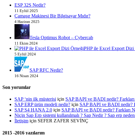
ESP 32S Nedir?
11 Eylül 2025
Çamaşır Makinesi Bir Bilgisayar Mıdır?
4 Haziran 2025
Tesla Optimus Robot – Cybercab
11 Ekim 2024
PHP ile Excel Export Dizi
5 Eylül 2024
SAP RFC Nedir?
16 Nisan 2024
Son yorumlar
SAP ‘nin ilk müşterisi
için
SAP BAPI ve BADI nedir? Farklar
SAP ERP ürün modeli nedir?
için
SAP BAPI ve BADI nedir? 
SAP S4 HANA 2.0
için
SAP BAPI ve BADI nedir? Farkları
Niçin Sap Erp sistemi kullanılmalı ? Sap Nedir ? Sap erp neden 
İletişim
için
SEFER ZAFER SEVİNÇ
2015 -2016 yazılarım