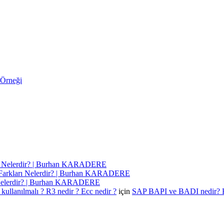
 Örneği
ı Nelerdir? | Burhan KARADERE
Farkları Nelerdir? | Burhan KARADERE
 Nelerdir? | Burhan KARADERE
kullanılmalı ? R3 nedir ? Ecc nedir ?
için
SAP BAPI ve BADI nedir? 