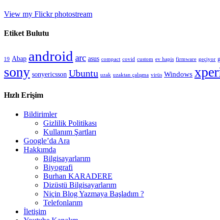
View my Flickr photostream
Etiket Bulutu
android
arc
Abap
asus
compact
custom
19
covid
ev hapis
firmware
geçiyor
sony
xper
Ubuntu
sonyericsson
Windows
uzak
uzaktan çalışma
virüs
Hızlı Erişim
Bildirimler
Gizlilik Politikası
Kullanım Şartları
Google’da Ara
Hakkımda
Bilgisayarlarım
Biyografi
Burhan KARADERE
Dizüstü Bilgisayarlarım
Niçin Blog Yazmaya Başladım ?
Telefonlarım
İletişim