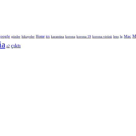
google
M
Home
ics
Mac
korona
lens
lg
günler
hikayeler
karantina
korona 19
korona virüsü
ia
çıktı
z2