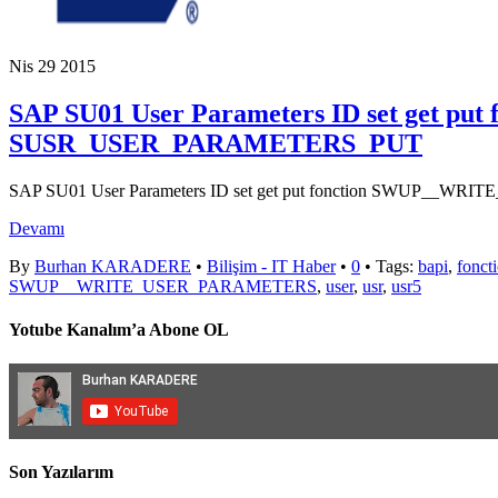
Nis
29
2015
SAP SU01 User Parameters ID set get
SUSR_USER_PARAMETERS_PUT
SAP SU01 User Parameters ID set get put fonction SWU
Devamı
By
Burhan KARADERE
•
Bilişim - IT Haber
•
0
• Tags:
bapi
,
fonct
SWUP__WRITE_USER_PARAMETERS
,
user
,
usr
,
usr5
Yotube Kanalım’a Abone OL
Son Yazılarım