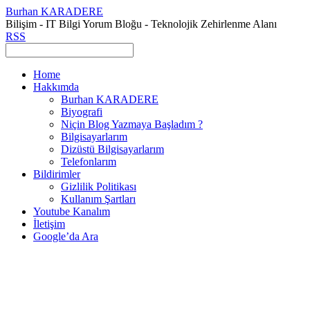
Burhan KARADERE
Bilişim - IT Bilgi Yorum Bloğu - Teknolojik Zehirlenme Alanı
RSS
Home
Hakkımda
Burhan KARADERE
Biyografi
Niçin Blog Yazmaya Başladım ?
Bilgisayarlarım
Dizüstü Bilgisayarlarım
Telefonlarım
Bildirimler
Gizlilik Politikası
Kullanım Şartları
Youtube Kanalım
İletişim
Google’da Ara