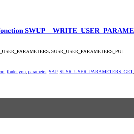
 put fonction SWUP__WRITE_USER_PARAM
P__WRITE_USER_PARAMETERS, SUSR_USER_PARAMETERS_PUT
ion
,
fonksiyon
,
parametrs
,
SAP
,
SUSR_USER_PARAMETERS_GET