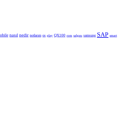
SAP
nedir
nasıl
obile
QX100
notlarım
os
samsung
rom
smart
play
salgını