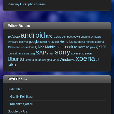
View my Flickr photostream
Etiket Bulutu
android
arc
Abap
asus
19
compact
covid
custom
ev hapis
google
Home
ics
firmware
geçiyor
günler
hikayeler
karantina
korona
korona
nasıl
nedir
Mobile
Mac
QX100
notlarım
os
19
korona virüsü
lens
lg
play
sony
SAP
sonyericsson
samsung
rom
salgını
smart
xperia
Ubuntu
Windows
z2
uzak
uzaktan çalışma
virüs
çıktı
Hızlı Erişim
Bildirimler
Gizlilik Politikası
Kullanım Şartları
Google’da Ara