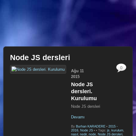
Node JS dersleri
0
Ağu
11
2015
Node JS
dersleri.
Kurulumu
Node JS dersleri
Devamı
By
Burhan KARADERE
•
2015 -
2016
,
Node JS
•
• Tags:
js
,
kurulum
,
nasıl
,
nedir
,
node
,
Node JS dersleri
,