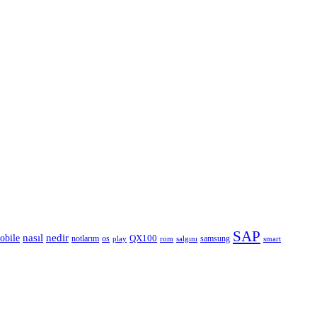
SAP
nedir
nasıl
obile
QX100
notlarım
os
samsung
rom
smart
play
salgını