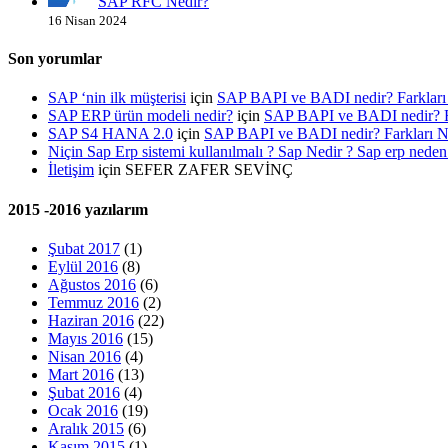
SAP RFC Nedir?
16 Nisan 2024
Son yorumlar
SAP ‘nin ilk müşterisi
için
SAP BAPI ve BADI nedir? Farklar
SAP ERP ürün modeli nedir?
için
SAP BAPI ve BADI nedir? 
SAP S4 HANA 2.0
için
SAP BAPI ve BADI nedir? Farkları
Niçin Sap Erp sistemi kullanılmalı ? Sap Nedir ? Sap erp neden 
İletişim
için
SEFER ZAFER SEVİNÇ
2015 -2016 yazılarım
Şubat 2017
(1)
Eylül 2016
(8)
Ağustos 2016
(6)
Temmuz 2016
(2)
Haziran 2016
(22)
Mayıs 2016
(15)
Nisan 2016
(4)
Mart 2016
(13)
Şubat 2016
(4)
Ocak 2016
(19)
Aralık 2015
(6)
Kasım 2015
(1)