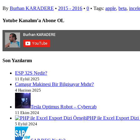
By
Burhan KARADERE
•
2015 - 2016
•
0
• Tags:
apple
,
beta
,
incel
Yotube Kanalım’a Abone OL
Son Yazılarım
ESP 32S Nedir?
11 Eylül 2025
Çamaşır Makinesi Bir Bilgisayar Mıdır?
4 Haziran 2025
Tesla Optimus Robot – Cybercab
11 Ekim 2024
PHP ile Excel Export Dizi
5 Eylül 2024