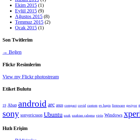
Ekim 2015
(1)
Eylül 2015
(9)
Ağustos 2015
(8)
Temmuz 2015
(2)
Ocak 2015
(1)
Son Twitlerim
→ Beğen
Flickr Resimlerim
View my Flickr photostream
Etiket Bulutu
android
arc
Abap
asus
compact
custom
19
covid
ev hapis
firmware
geçiyor
sony
xper
Ubuntu
sonyericsson
Windows
uzak
uzaktan çalışma
virüs
Hızlı Erişim