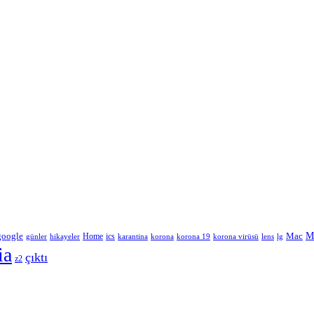
google
M
Home
ics
Mac
korona
lens
lg
günler
hikayeler
karantina
korona 19
korona virüsü
ia
çıktı
z2