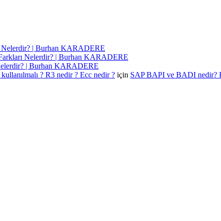
ı Nelerdir? | Burhan KARADERE
Farkları Nelerdir? | Burhan KARADERE
 Nelerdir? | Burhan KARADERE
kullanılmalı ? R3 nedir ? Ecc nedir ?
için
SAP BAPI ve BADI nedir? 