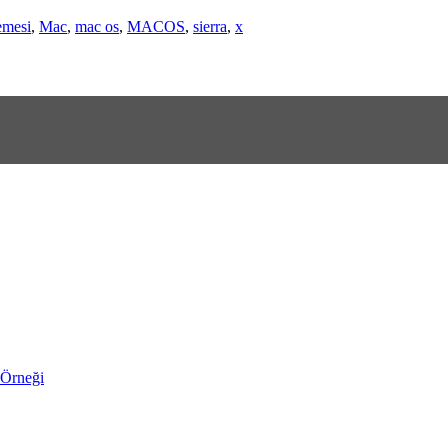
emesi
,
Mac
,
mac os
,
MACOS
,
sierra
,
x
 Örneği