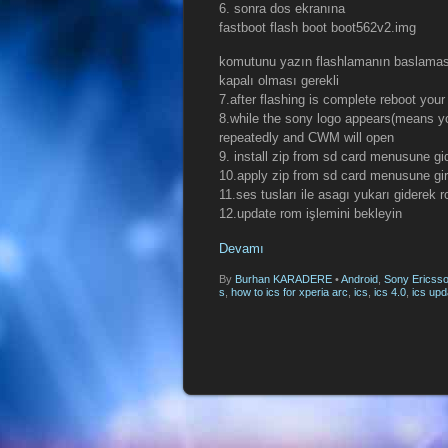
6. sonra dos ekranına
fastboot flash boot boot562v2.img
komutunu yazın flashlamanın baslaması 
kapalı olması gerekli
7.after flashing is complete reboot you
8.while the sony logo appears(means y
repeatedly and CWM will open
9. install zip from sd card menusune g
10.apply zip from sd card menusune gir
11.ses tusları ile asagı yukarı giderek 
12.update rom işlemini bekleyin
Devamı
By
Burhan KARADERE
•
Android
,
Sony Ericsso
s
,
how to ics for xperia arc
,
ics
,
ics 4.0
,
ics upd