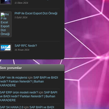
11 Ekim 2024
PHP ile Excel Export Dizi Örneği
5 Eylül 2024
SAP RFC Nedir?
16 Nisan 2024
Son yorumlar
SAP ‘nin ilk müşterisi
için
SAP BAPI ve BADI
nedir? Farkları Nelerdir? | Burhan
KARADERE
SAP ERP ürün modeli nedir?
için
SAP BAPI
ve BADI nedir? Farkları Nelerdir? | Burhan
KARADERE
SAP S4 HANA 2.0
için
SAP BAPI ve BADI