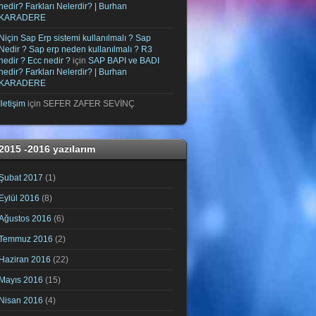
nedir? Farkları Nelerdir? | Burhan
KARADERE
Niçin Sap Erp sistemi kullanılmalı ? Sap
Nedir ? Sap erp neden kullanılmalı ? R3
nedir ? Ecc nedir ?
için
SAP BAPI ve BADI
nedir? Farkları Nelerdir? | Burhan
KARADERE
İletişim
için
SEFER ZAFER SEVİNÇ
2015 -2016 yazılarım
Şubat 2017
(1)
Eylül 2016
(8)
Ağustos 2016
(6)
Temmuz 2016
(2)
Haziran 2016
(22)
Mayıs 2016
(15)
Nisan 2016
(4)