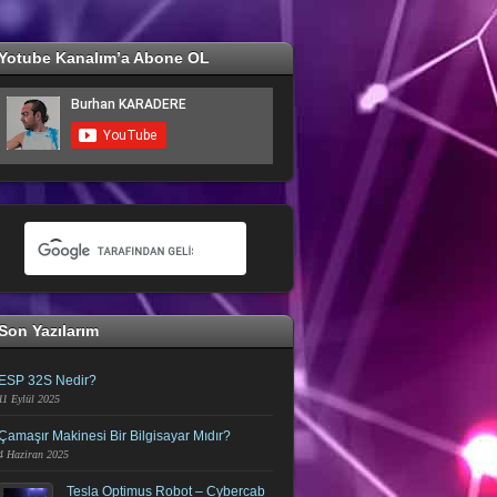
Yotube Kanalım’a Abone OL
Son Yazılarım
ESP 32S Nedir?
11 Eylül 2025
Çamaşır Makinesi Bir Bilgisayar Mıdır?
4 Haziran 2025
Tesla Optimus Robot – Cybercab