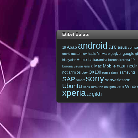
Etiket Bulutu
android
arc
Abap
asus
19
compa
google
covid
custom
ev hapis
firmware
geçiyor
g
Home
ics
hikayeler
karantina
korona
korona 19
nasıl
nedir
Mobile
Mac
korona virüsü
lens
lg
QX100
notlarım
os
samsung
play
rom
salgını
sony
SAP
sonyericsson
smart
Ubuntu
Wind
uzak
uzaktan çalışma
virüs
xperia
çıktı
z2