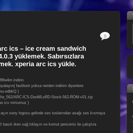
0
rc ics – ice cream sandwich
4.0.3 yüklemek. Sabırsızlara
mek. xperia arc ics yükle.
8fw4rn indirin.
yalayın( fastboot yoksa nerden indirim diyenlere
mu-odbkQ )
/ics_fw_562/ARC-ICS-DooMLoRD-Stock-562-ROM-v01.zip
(bu ics romumuz )
en açın sony logosu gelinde ses tuslarından asağı ses kısmaya
t basılı iken sağ tıklayın ve komut pencerisi ile çalıştıra