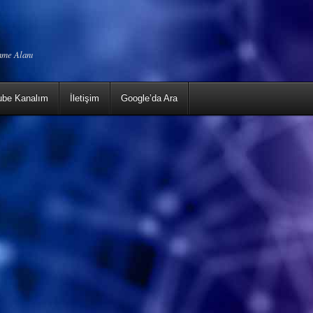
enme Alanı
ube Kanalım
İletişim
Google’da Ara