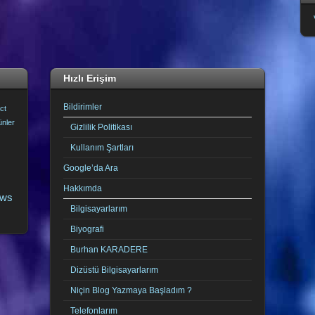
Hızlı Erişim
Bildirimler
ct
ünler
Gizlilik Politikası
Kullanım Şartları
Google’da Ara
Hakkımda
ows
Bilgisayarlarım
Biyografi
Burhan KARADERE
Dizüstü Bilgisayarlarım
Niçin Blog Yazmaya Başladım ?
Telefonlarım