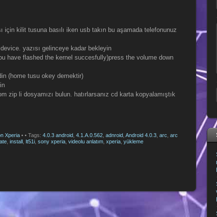
için kilit tusuna basılı iken usb takın bu aşamada telefonunuz
r device. yazısı gelinceye kadar bekleyin
ou have flashed the kernel succesfully)press the volume down
idin (home tusu okey demektir)
in
rom zip li dosyamızı bulun. hatırlarsanız cd karta kopyalamıştık
n Xperia
•
• Tags:
4.0.3 android
,
4.1.A.0.562
,
adnroid
,
Android 4.0.3
,
arc
,
arc
ate
,
install
,
lt51i
,
sony xperia
,
videolu anlatım
,
xperia
,
yükleme