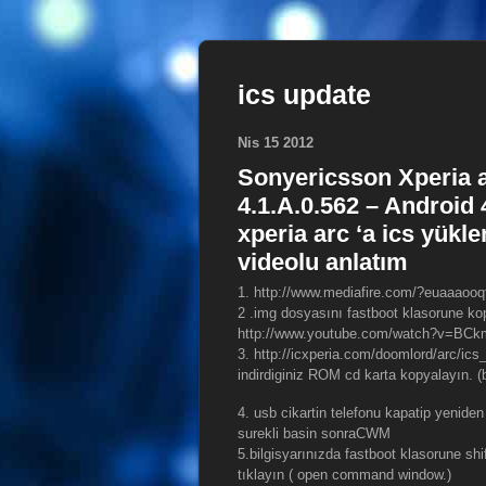
ics update
Nis
15
2012
Sonyericsson Xperia a
4.1.A.0.562 – Android 
xperia arc ‘a ics yükle
videolu anlatım
1. http://www.mediafire.com/?euaaaooqf
2 .img dosyasını fastboot klasorune kop
http://www.youtube.com/watch?v=BCk
3. http://icxperia.com/doomlord/arc
indirdiginiz ROM cd karta kopyalayın. 
4. usb cikartin telefonu kapatip yenid
surekli basin sonraCWM
5.bilgisyarınızda fastboot klasorune shif
tıklayın ( open command window.)