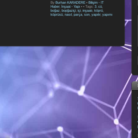
By
Burhan KARADERE
•
Bilişim - IT
Haber
,
İnşaat - Yapı
•
• Tags:
3. cü
,
boğaz
,
bopğaziçi
,
içi
,
inşaatı
,
köprü
,
köprüsü
,
nasıl
,
parça
,
son
,
yapılır
,
yapımı