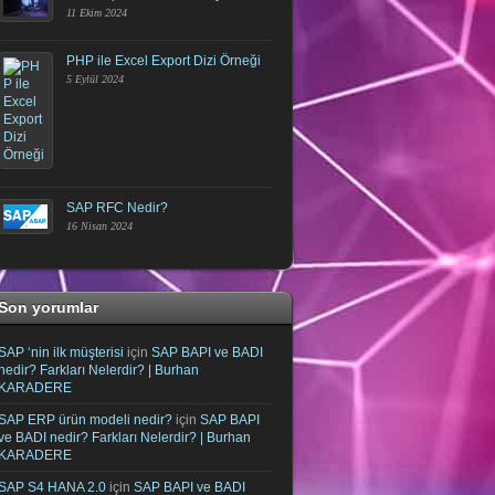
11 Ekim 2024
PHP ile Excel Export Dizi Örneği
5 Eylül 2024
SAP RFC Nedir?
16 Nisan 2024
Son yorumlar
SAP ‘nin ilk müşterisi
için
SAP BAPI ve BADI
nedir? Farkları Nelerdir? | Burhan
KARADERE
SAP ERP ürün modeli nedir?
için
SAP BAPI
ve BADI nedir? Farkları Nelerdir? | Burhan
KARADERE
SAP S4 HANA 2.0
için
SAP BAPI ve BADI