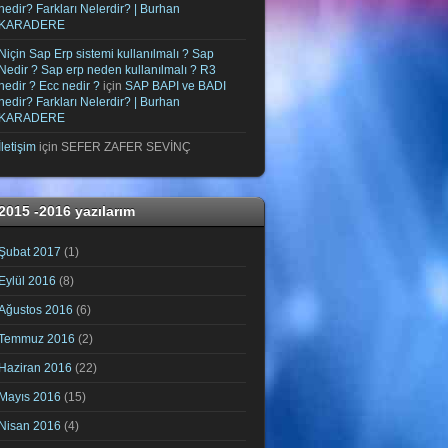
nedir? Farkları Nelerdir? | Burhan
KARADERE
Niçin Sap Erp sistemi kullanılmalı ? Sap
Nedir ? Sap erp neden kullanılmalı ? R3
nedir ? Ecc nedir ?
için
SAP BAPI ve BADI
nedir? Farkları Nelerdir? | Burhan
KARADERE
İletişim
için
SEFER ZAFER SEVİNÇ
2015 -2016 yazılarım
Şubat 2017
(1)
Eylül 2016
(8)
Ağustos 2016
(6)
Temmuz 2016
(2)
Haziran 2016
(22)
Mayıs 2016
(15)
Nisan 2016
(4)