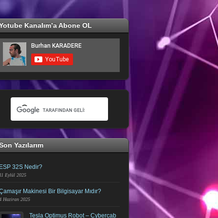
Yotube Kanalım’a Abone OL
Son Yazılarım
ESP 32S Nedir?
11 Eylül 2025
Çamaşır Makinesi Bir Bilgisayar Mıdır?
4 Haziran 2025
Tesla Optimus Robot – Cybercab