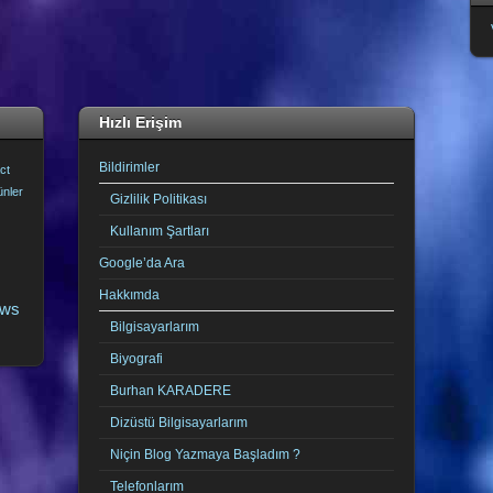
Hızlı Erişim
Bildirimler
ct
ünler
Gizlilik Politikası
Kullanım Şartları
Google’da Ara
Hakkımda
ows
Bilgisayarlarım
Biyografi
Burhan KARADERE
Dizüstü Bilgisayarlarım
Niçin Blog Yazmaya Başladım ?
Telefonlarım