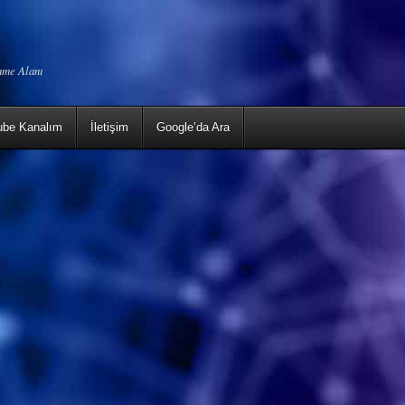
enme Alanı
ube Kanalım
İletişim
Google’da Ara