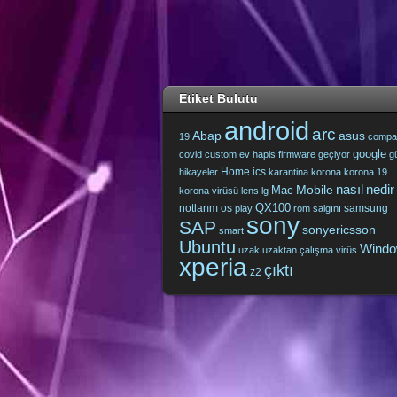
Etiket Bulutu
android
arc
Abap
asus
19
compa
google
covid
custom
ev hapis
firmware
geçiyor
g
Home
ics
hikayeler
karantina
korona
korona 19
nasıl
nedir
Mobile
Mac
korona virüsü
lens
lg
QX100
notlarım
os
samsung
play
rom
salgını
sony
SAP
sonyericsson
smart
Ubuntu
Wind
uzak
uzaktan çalışma
virüs
xperia
çıktı
z2