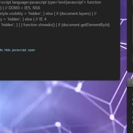
<script language=javascript type=’text/javascript’> function
d) { // DOM3 = IE5, NS6
e.visibility = ‘hidden’; } else { if (document.layers) { //
= ‘hidden’; } else { // IE 4
 ‘hidden’; } } } function showdiv() { if (document.getElementById)
div
,
hide
,
javascript
,
span