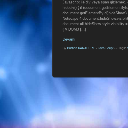
Javascript ile div veya span gizlemek. 
hidediv() { if (document.getElementByI
document.getElementById(‘hideShow’).styl
Netscape 4 document.hideShow.visibility 
document.all.hideShow.style.visibility =
{ // DOM3 […]
Devamı
By
Burhan KARADERE
•
Java Script
•
• Tags: