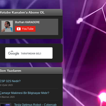
Yotube Kanalım’a Abone OL
Son Yazılarım
ESP 32S Nedir?
11 Eylül 2025
Çamaşır Makinesi Bir Bilgisayar Mıdır?
4 Haziran 2025
Tesla Optimus Robot – Cybercab