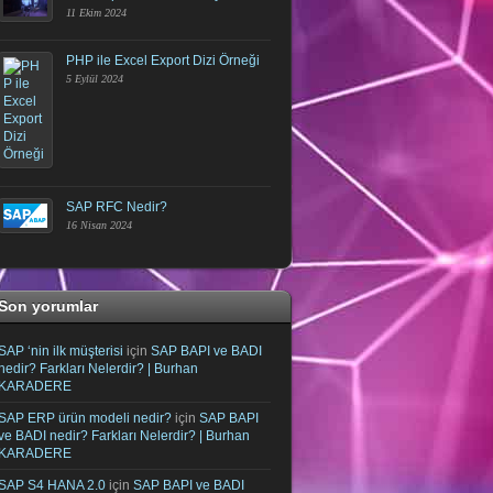
11 Ekim 2024
PHP ile Excel Export Dizi Örneği
5 Eylül 2024
SAP RFC Nedir?
16 Nisan 2024
Son yorumlar
SAP ‘nin ilk müşterisi
için
SAP BAPI ve BADI
nedir? Farkları Nelerdir? | Burhan
KARADERE
SAP ERP ürün modeli nedir?
için
SAP BAPI
ve BADI nedir? Farkları Nelerdir? | Burhan
KARADERE
SAP S4 HANA 2.0
için
SAP BAPI ve BADI