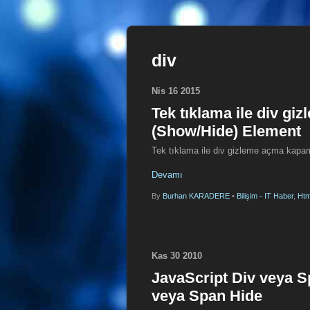
div
Nis
16
2015
Tek tıklama ile div g
(Show/Hide) Element
Tek tıklama ile div gizleme açma kapa
Devamı
By
Burhan KARADERE
•
Bilişim - IT Haber
,
Htm
Kas
30
2010
JavaScript Div veya S
veya Span Hide