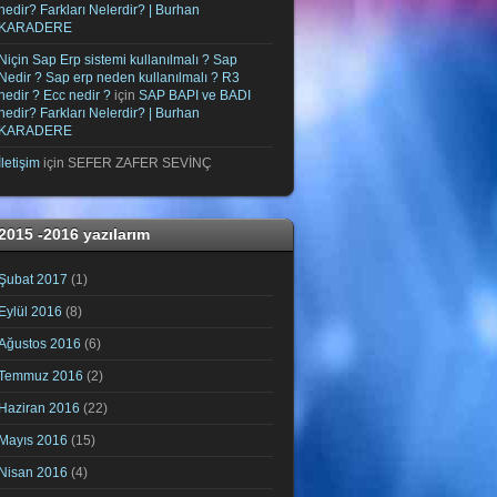
nedir? Farkları Nelerdir? | Burhan
KARADERE
Niçin Sap Erp sistemi kullanılmalı ? Sap
Nedir ? Sap erp neden kullanılmalı ? R3
nedir ? Ecc nedir ?
için
SAP BAPI ve BADI
nedir? Farkları Nelerdir? | Burhan
KARADERE
İletişim
için
SEFER ZAFER SEVİNÇ
2015 -2016 yazılarım
Şubat 2017
(1)
Eylül 2016
(8)
Ağustos 2016
(6)
Temmuz 2016
(2)
Haziran 2016
(22)
Mayıs 2016
(15)
Nisan 2016
(4)