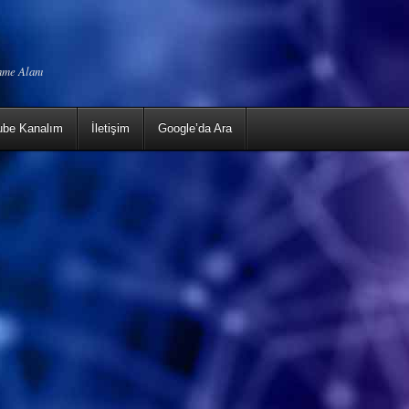
enme Alanı
ube Kanalım
İletişim
Google’da Ara