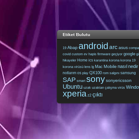
Etiket Bulutu
android
arc
Abap
asus
19
compa
google
covid
custom
ev hapis
firmware
geçiyor
g
Home
ics
hikayeler
karantina
korona
korona 19
nasıl
nedir
Mobile
Mac
korona virüsü
lens
lg
QX100
notlarım
os
samsung
play
rom
salgını
sony
SAP
sonyericsson
smart
Ubuntu
Wind
uzak
uzaktan çalışma
virüs
xperia
çıktı
z2