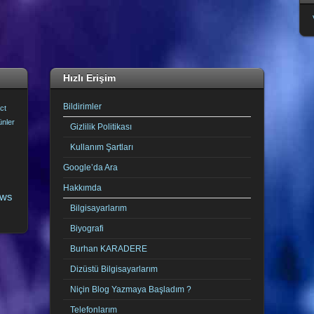
Hızlı Erişim
Bildirimler
ct
ünler
Gizlilik Politikası
Kullanım Şartları
Google’da Ara
Hakkımda
ows
Bilgisayarlarım
Biyografi
Burhan KARADERE
Dizüstü Bilgisayarlarım
Niçin Blog Yazmaya Başladım ?
Telefonlarım