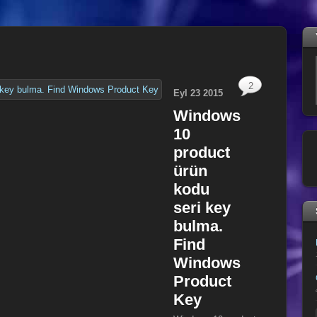
2
Eyl
23
2015
Windows
10
product
ürün
kodu
seri key
bulma.
Find
Windows
Product
Key