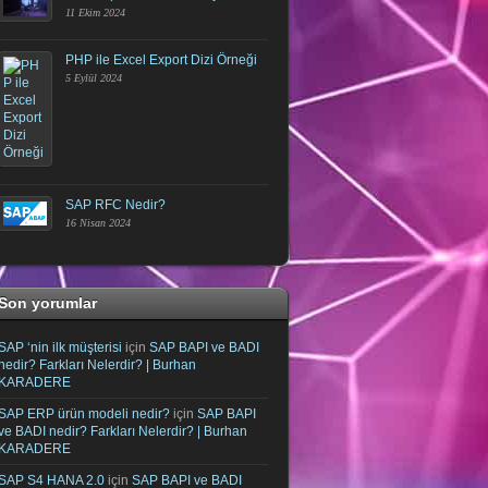
11 Ekim 2024
PHP ile Excel Export Dizi Örneği
5 Eylül 2024
SAP RFC Nedir?
16 Nisan 2024
Son yorumlar
SAP ‘nin ilk müşterisi
için
SAP BAPI ve BADI
nedir? Farkları Nelerdir? | Burhan
KARADERE
SAP ERP ürün modeli nedir?
için
SAP BAPI
ve BADI nedir? Farkları Nelerdir? | Burhan
KARADERE
SAP S4 HANA 2.0
için
SAP BAPI ve BADI