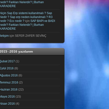
nedir? Farkları Nelerdir? | Burhan
KARADERE
Niçin Sap Erp sistemi kullanılmalı ? Sap
Nedir ? Sap erp neden kullanılmalı ? R3
nedir ? Ecc nedir ?
için
SAP BAPI ve BADI
nedir? Farkları Nelerdir? | Burhan
KARADERE
İletişim
için
SEFER ZAFER SEVİNÇ
2015 -2016 yazılarım
Şubat 2017
(1)
Eylül 2016
(8)
Ağustos 2016
(6)
Temmuz 2016
(2)
Haziran 2016
(22)
Mayıs 2016
(15)
Nisan 2016
(4)