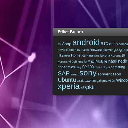
Etiket Bulutu
android
arc
Abap
asus
19
compa
google
covid
custom
ev hapis
firmware
geçiyor
g
Home
ics
hikayeler
karantina
korona
korona 19
nasıl
nedir
Mobile
Mac
korona virüsü
lens
lg
QX100
notlarım
os
samsung
play
rom
salgını
sony
SAP
sonyericsson
smart
Ubuntu
Wind
uzak
uzaktan çalışma
virüs
xperia
çıktı
z2