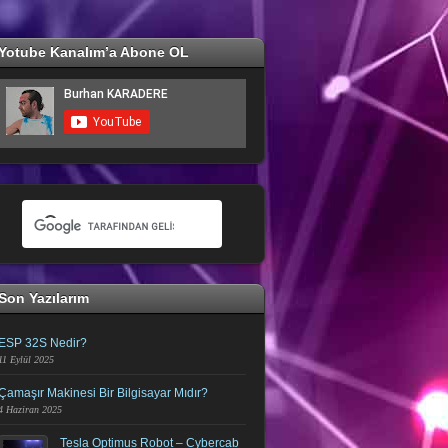
Yotube Kanalım’a Abone OL
Son Yazılarım
ESP 32S Nedir?
11 Eylül 2025
Çamaşır Makinesi Bir Bilgisayar Mıdır?
4 Haziran 2025
Tesla Optimus Robot – Cybercab