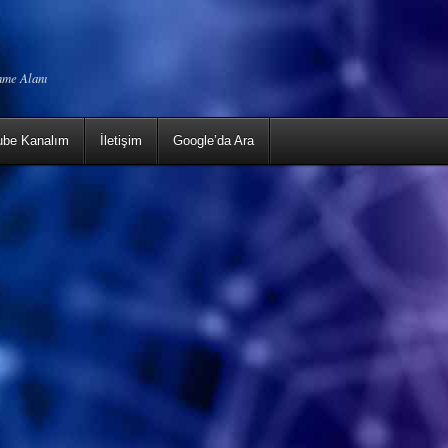
enme Alanı
ube Kanalım
İletişim
Google’da Ara