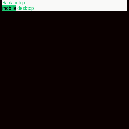
Back to top
mobile
desktop