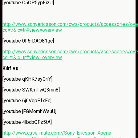
[youtube C5OP5ypFizU]
http://www.sonyericsson.com/cws/products/accessories/ov
cc=tr&lc=tr#view=overview
[youtube 0F6rDAO81gc]
http://www.sonyericsson.com/cws/products/accessories/ov
cc=tr&lc=tr#view=overview
Kılıf vs :
[youtube qKHK7syGriY]
[youtube SWKmTwQ3mn8]
[youtube 6j6VqpPfxFc]
[youtube jFGMomhWsuU]
[youtube 4lbcbQFz5tA]
http://www.case-mate.com//Sony-Ericsson-Xperia-