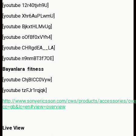
[youtube 12r40tjvh9U]
[youtube Xhr6AuPLwmU]
[youtube BjkxtHLMvUg]
[youtube oOfBf0xVYh4]
[youtube CHRgdEA__LA]
[youtube n9nmBT3f7OE]
Bayanlara fitness
[youtube ChjBICC0Vyw]
[youtube tzFJr1rqjqk]
http://www.sonyericsson.com/cws/products/accessories/ove
cc=gb&lc=en#view=overview
Live View