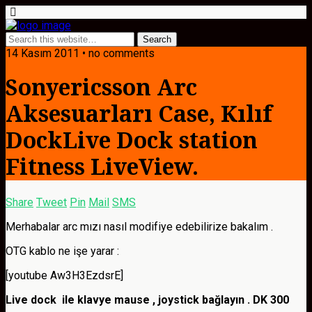
14 Kasım 2011 • no comments
Sonyericsson Arc
Aksesuarları Case, Kılıf
DockLive Dock station
Fitness LiveView.
Share
Tweet
Pin
Mail
SMS
Merhabalar arc mızı nasıl modifiye edebilirize bakalım .
OTG kablo ne işe yarar :
[youtube Aw3H3EzdsrE]
Live dock ile klavye mause , joystick bağlayın . DK 300