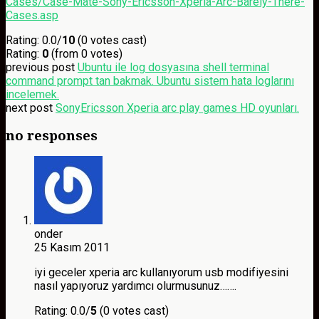
Cases/Case-Mate-Sony-Ericsson-Xperia-Arc-Barely-There-
Cases.asp
Rating: 0.0/
10
(0 votes cast)
Rating:
0
(from 0 votes)
previous post
Ubuntu ile log dosyasına shell terminal
command prompt tan bakmak. Ubuntu sistem hata loglarını
incelemek.
next post
SonyEricsson Xperia arc play games HD oyunları.
no responses
onder
25 Kasım 2011
iyi geceler xperia arc kullanıyorum usb modifiyesini
nasıl yapıyoruz yardımcı olurmusunuz…….
Rating: 0.0/
5
(0 votes cast)