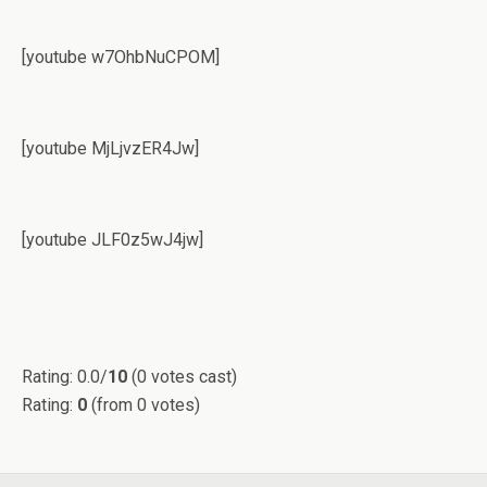
[youtube w7OhbNuCPOM]
[youtube MjLjvzER4Jw]
[youtube JLF0z5wJ4jw]
Rating: 0.0/
10
(0 votes cast)
Rating:
0
(from 0 votes)