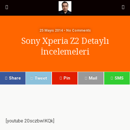
25 Mayıs 2014 • No Comments
Sony Xperia Z2 Detaylı
İncelemeleri
Share
Tweet
Pin
Mail
SMS
[youtube 20sczbwIKQk]