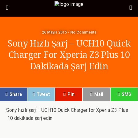
26 Mayıs 2015 • No Comments
Sony Hızlı Şarj – UCH10 Quick
Charger For Xperia Z3 Plus 10
Dakikada Şarj Edin
Share
Tweet
Pin
Mail
SMS
Sony hızlı şarj – UCH10 Quick Charger for Xperia Z3 Plus
10 dakikada şarj edin