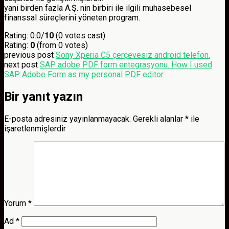
yani birden fazla A.Ş. nin birbiri ile ilgili muhasebesel
finanssal süreçlerini yöneten program.
Rating: 0.0/
10
(0 votes cast)
Rating:
0
(from 0 votes)
previous post
Sony Xperia C5 çerçevesiz android telefon.
next post
SAP adobe PDF form entegrasyonu. How I used
SAP Adobe Form as my personal PDF editor
Bir yanıt yazın
E-posta adresiniz yayınlanmayacak.
Gerekli alanlar
*
ile
işaretlenmişlerdir
Yorum
*
Ad
*