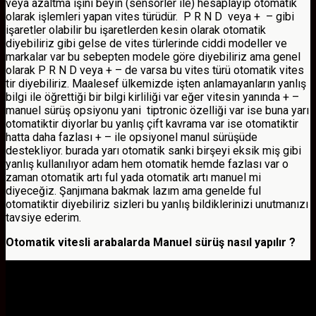
veya azaltma işini beyin (sensörler ile) hesaplayıp otomatik
olarak işlemleri yapan vites türüdür. P R N D veya + – gibi
işaretler olabilir bu işaretlerden kesin olarak otomatik
diyebiliriz gibi gelse de vites türlerinde ciddi modeller ve
markalar var bu sebepten modele göre diyebiliriz ama genel
olarak P R N D veya + – de varsa bu vites türü otomatik vites
tir diyebiliriz. Maalesef ülkemizde işten anlamayanların yanlış
bilgi ile öğrettiği bir bilgi kirliliği var eğer vitesin yanında + –
manuel sürüş opsiyonu yani tiptronic özelliği var ise buna yarı
otomatiktir diyorlar bu yanlış çift kavrama var ise otomatiktir
hatta daha fazlası + – ile opsiyonel manul sürüşüde
destekliyor. burada yarı otomatik sanki birşeyi eksik miş gibi
yanlış kullanılıyor adam hem otomatik hemde fazlası var o
zaman otomatik artı ful yada otomatik artı manuel mi
diyeceğiz. Şanjımana bakmak lazım ama genelde ful
otomatiktir diyebiliriz sizleri bu yanlış bildiklerinizi unutmanızı
tavsiye ederim.
Otomatik vitesli arabalarda Manuel sürüş nasıl yapılır ?