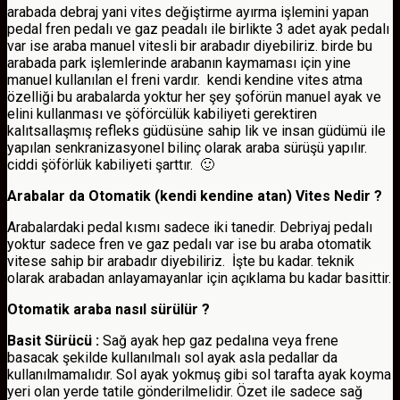
arabada debraj yani vites değiştirme ayırma işlemini yapan
pedal fren pedalı ve gaz peadalı ile birlikte 3 adet ayak pedalı
var ise araba manuel vitesli bir arabadır diyebiliriz. birde bu
arabada park işlemlerinde arabanın kaymaması için yine
manuel kullanılan el freni vardır. kendi kendine vites atma
özelliği bu arabalarda yoktur her şey şoförün manuel ayak ve
elini kullanması ve şöförcülük kabiliyeti gerektiren
kalıtsallaşmış refleks güdüsüne sahip lik ve insan güdümü ile
yapılan senkranizasyonel bilinç olarak araba sürüşü yapılır.
ciddi şöförlük kabiliyeti şarttır. 🙂
Arabalar da Otomatik (kendi kendine atan) Vites Nedir ?
Arabalardaki pedal kısmı sadece iki tanedir. Debriyaj pedalı
yoktur sadece fren ve gaz pedalı var ise bu araba otomatik
vitese sahip bir arabadır diyebiliriz. İşte bu kadar. teknik
olarak arabadan anlayamayanlar için açıklama bu kadar basittir.
Otomatik araba nasıl sürülür ?
Basit Sürücü :
Sağ ayak hep gaz pedalına veya frene
basacak şekilde kullanılmalı sol ayak asla pedallar da
kullanılmamalıdır. Sol ayak yokmuş gibi sol tarafta ayak koyma
yeri olan yerde tatile gönderilmelidir. Özet ile sadece sağ