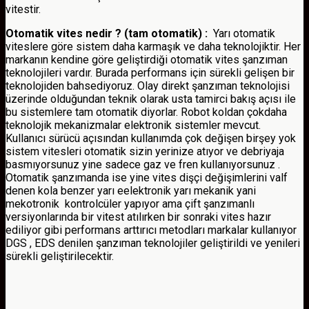
vitestir.
Otomatik vites nedir ? (tam otomatik) :
Yarı otomatik
viteslere göre sistem daha karmaşık ve daha teknolojiktir. Her
markanın kendine göre geliştirdiği otomatik vites şanzıman
teknolojileri vardır. Burada performans için sürekli gelişen bir
teknolojiden bahsediyoruz. Olay direkt şanzıman teknolojisi
üzerinde olduğundan teknik olarak usta tamirci bakış açısı ile
bu sistemlere tam otomatik diyorlar. Robot koldan çokdaha
teknolojik mekanizmalar elektronik sistemler mevcut.
Kullanıcı sürücü açısından kullanımda çok değişen birşey yok
sistem vitesleri otomatik sizin yerinize atıyor ve debriyaja
basmıyorsunuz yine sadece gaz ve fren kullanıyorsunuz .
Otomatik şanzımanda ise yine vites dişçi değişimlerini valf
denen kola benzer yarı eelektronik yarı mekanik yani
mekotronik kontrolcüler yapıyor ama çift şanzımanlı
versiyonlarında bir vitest atılırken bir sonraki vites hazır
ediliyor gibi performans arttırıcı metodları markalar kullanıyor
DGS , EDS denilen şanzıman teknolojiler geliştirildi ve yenileri
sürekli geliştirilecektir.