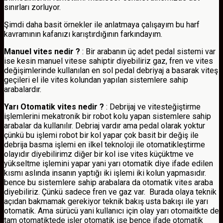
sınırları zorluyor.
Şimdi daha basit örnekler ile anlatmaya çalışayım bu harf
kavramının kafanızı karıştırdığının farkındayım.
Manuel vites nedir ?
: Bir arabanın üç adet pedal sistemi var
ise kesin manuel vitese sahiptir diyebiliriz gaz, fren ve vites
değişimlerinde kullanılan en sol pedal debriyaj a basarak viteş
geçileri el ile vites kolundan yapılan sistemlere sahip
arabalardır.
Yarı Otomatik vites nedir ?
: Debrijaj ve vitesteğiştirme
işlemlerini mekatronik bir robot kolu yapan sistemlere sahip
arabalar da kullanılır. Debriaj vardır ama pedal olarak yoktur
çünkü bu işlemi robot bir kol yapar çok basit bir değiş ile
debrija basma işlemi en ilkel teknoloji ile otomatikleştirme
olayıdır diyebilirimz diğer bir kol ise vites küçüktme ve
yükseltme işlemini yapar yani yarı otomatik diye ifade edilen
kısmı aslında insanın yaptığı iki işlemi iki kolun yapmasıdır.
bence bu sistemlere sahip arabalara da otomatik vites araba
diyebiliriz. Çünkü sadece fren ve gaz var. Burada olaya teknik
açıdan bakmamak gerekiyor teknik bakış usta bakışı ile yarı
otomatik. Ama sürücü yani kullanıcı için olay yarı otomaitkte de
tam otomatiktede işler otomatik ise bence ifade otomatik