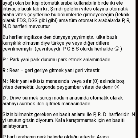
ayağı olan bir kişi otomatik araba kullanabilir birde iki ele
ihtiyaç olacak tabii ki . Şimdi gelelim vites olayına otomatik
araba vites çeşitlerine bu bölümlerde girmeyeceğim (teknik
olarak EDS, DGS gibi gibi) ama tüm otomatik arabalarda P, R,
N, D harfleri mevcuttur.
Bu harfler ingilizce den dünyaya yayılmıştır. ülke bazlı
karışıklık olmasın diye türkçe ye veya diğer dillere
çevrilmemiştir. (çevrilseydi P G B S olurdu herhalde 🙂 )
P :
Park yani park durumu park etmek anlamındadır.
R :
Rear – geri geriye gitmek yani geri vitestir.
N :
Nötr yani etkisiz manasında veya sıfır (0) aslında boş
vites demektir. Jargonda peygamber vitesi de denir 🙂
D :
Drive sürmek sürüş modu manasında otomatik olarak
arabayı sürmek ileri gitmek manasındadır.
Sizin bilmeniz gereken en basit anlamı ile P, R, D harfleridir N
yi unutun gitsin diyorum. Kafa karıştırmamak için en basiti
anlatıyorum.
P harfi arabanın park halinde olduğu vitestir. Araca