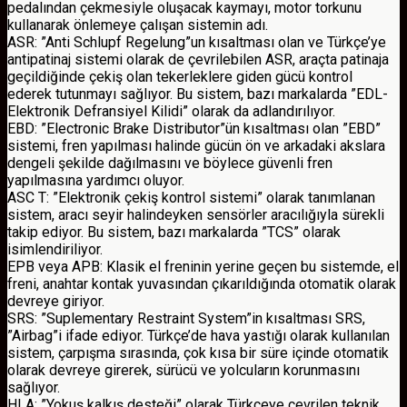
pedalından çekmesiyle oluşacak kaymayı, motor torkunu
kullanarak önlemeye çalışan sistemin adı.
ASR: ”Anti Schlupf Regelung”un kısaltması olan ve Türkçe’ye
antipatinaj sistemi olarak de çevrilebilen ASR, araçta patinaja
geçildiğinde çekiş olan tekerleklere giden gücü kontrol
ederek tutunmayı sağlıyor. Bu sistem, bazı markalarda ”EDL-
Elektronik Defransiyel Kilidi” olarak da adlandırılıyor.
EBD: ”Electronic Brake Distributor”ün kısaltması olan ”EBD”
sistemi, fren yapılması halinde gücün ön ve arkadaki akslara
dengeli şekilde dağılmasını ve böylece güvenli fren
yapılmasına yardımcı oluyor.
ASC T: ”Elektronik çekiş kontrol sistemi” olarak tanımlanan
sistem, aracı seyir halindeyken sensörler aracılığıyla sürekli
takip ediyor. Bu sistem, bazı markalarda ”TCS” olarak
isimlendiriliyor.
EPB veya APB: Klasik el freninin yerine geçen bu sistemde, el
freni, anahtar kontak yuvasından çıkarıldığında otomatik olarak
devreye giriyor.
SRS: ”Suplementary Restraint System”in kısaltması SRS,
”Airbag”i ifade ediyor. Türkçe’de hava yastığı olarak kullanılan
sistem, çarpışma sırasında, çok kısa bir süre içinde otomatik
olarak devreye girerek, sürücü ve yolcuların korunmasını
sağlıyor.
HLA: ”Yokuş kalkış desteği” olarak Türkçeye çevrilen teknik,