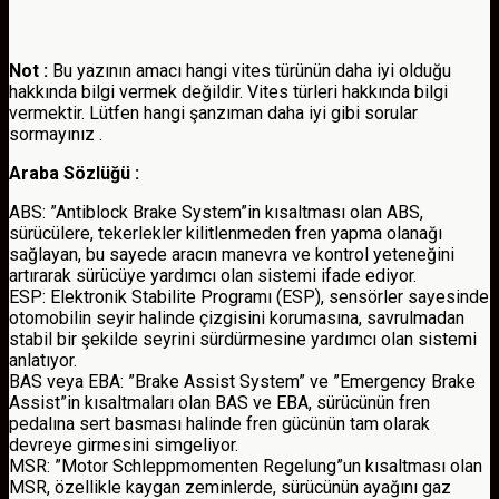
Not :
Bu yazının amacı hangi vites türünün daha iyi olduğu
hakkında bilgi vermek değildir. Vites türleri hakkında bilgi
vermektir. Lütfen hangi şanzıman daha iyi gibi sorular
sormayınız .
Araba Sözlüğü :
ABS: ”Antiblock Brake System”in kısaltması olan ABS,
sürücülere, tekerlekler kilitlenmeden fren yapma olanağı
sağlayan, bu sayede aracın manevra ve kontrol yeteneğini
artırarak sürücüye yardımcı olan sistemi ifade ediyor.
ESP: Elektronik Stabilite Programı (ESP), sensörler sayesinde
otomobilin seyir halinde çizgisini korumasına, savrulmadan
stabil bir şekilde seyrini sürdürmesine yardımcı olan sistemi
anlatıyor.
BAS veya EBA: ”Brake Assist System” ve ”Emergency Brake
Assist”in kısaltmaları olan BAS ve EBA, sürücünün fren
pedalına sert basması halinde fren gücünün tam olarak
devreye girmesini simgeliyor.
MSR: ”Motor Schleppmomenten Regelung”un kısaltması olan
MSR, özellikle kaygan zeminlerde, sürücünün ayağını gaz