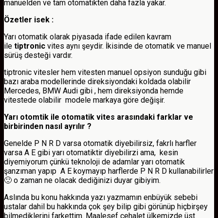
manuelden ve tam otomatikten daha fazla yakar.
Özetler isek :
Yarı otomatik olarak piyasada ifade edilen kavram
ile
tiptronic
vites aynı şeydir. İkisinde de otomatik ve manuel
sürüş desteği vardır.
tiptronic vitesler hem vitesten manuel opsiyon sunduğu gibi
bazı araba modellerinde direksiyondaki koldada olabilir
Mercedes, BMW Audi gibi , hem direksiyonda hemde
vitestede olabilir modele markaya göre değişir.
Yarı otomtik ile otomatik vites arasındaki farklar ve
birbirinden nasıl ayrılır ?
Genelde P N R D varsa otomatik diyebilirsiz, fakrlı harfler
varsa A E gibi yarı otomatiktir diyebilirzi ama, kesin
diyemiyorum çünkü teknoloji de adamlar yarı otomatik
şanzıman yapıp A E koymayıp harflerde P N R D kullanabilirler
🙂 o zaman ne olacak dediğinizi duyar gibiyim.
Aslında bu konu hakkında yazı yazmamın enbüyük sebebi
ustalar dahil bu hakkında çok şey bilip gibi görünüp hiçbirşey
bilmediklerini farkettim. Maalesef cehalet ülkemizde üst