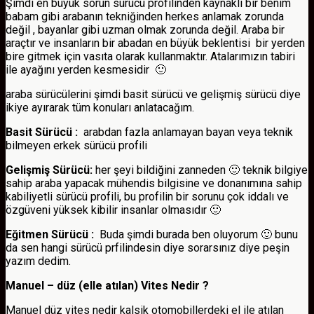
Şimdi en büyük sorun sürücü profilinden kaynaklı bir benim
babam gibi arabanın tekniğinden herkes anlamak zorunda
değil , bayanlar gibi uzman olmak zorunda değil. Araba bir
araçtır ve insanların bir abadan en büyük beklentisi bir yerden
bire gitmek için vasıta olarak kullanmaktır. Atalarımızın tabiri
ile ayağını yerden kesmesidir 🙂
araba sürücülerini şimdi basit sürücü ve gelişmiş sürücü diye
ikiye ayırarak tüm konuları anlatacağım.
Basit Sürücü :
arabdan fazla anlamayan bayan veya teknik
bilmeyen erkek sürücü profili
Gelişmiş Sürücü:
her şeyi bildiğini zanneden 🙂 teknik bilgiye
sahip araba yapacak mühendis bilgisine ve donanımına sahip
kabiliyetli sürücü profili, bu profilin bir sorunu çok iddalı ve
özgüveni yüksek kibilir insanlar olmasıdır 🙂
Eğitmen Sürücü :
Buda şimdi burada ben oluyorum 🙂 bunu
da sen hangi sürücü prfilindesin diye sorarsınız diye peşin
yazım dedim.
Manuel – düz (elle atılan) Vites Nedir ?
Manuel düz vites nedir kalsik otomobillerdeki el ile atılan