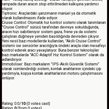
rampada duran aracın stop ettirilmeden kalkışına yardımcı
oluyor.
Tiptronic: Araçlardaki şanzımanın manüel ya da otomatik
olarak kullanılmasını ifade ediyor.
Cruise Control: Otomatik hız kontrol sistemi olarak tanımlanan
”Cruise Control” sürücü tarafından devreye sokulduğunda,
aracın hızı sabitleniyor sistem gaza, frene ya da sistemi
çalıştıran düğmeye yeniden basıldığında devreden çıkıyor.
Yeni nesil bazı modellerde kullanılan, ”Akıllı Cruise Control”
sistemi ise sensörler aracılığıyla öndeki araçla olan mesafeyi
kontrol ederek aracı yavaşlatıyor. Buna benzer teknolojiler
bazı markalarda ”ACC-Adaptif Hız Kontrol Sistemi” olarak da
adlandırıyor.
Immobiliser: Bazı markaların ”IPS-Akıllı Güvenlik Sistemi”
olarak isimlendirdiği sistem, kontak anahtarının içindeki çip
yardımıyla, kopya kontak anahtarlarının motoru çalıştırmasını
önlüyor.
Rating: 0.0/
10
(0 votes cast)
Rating:
0
(from 0 votes)