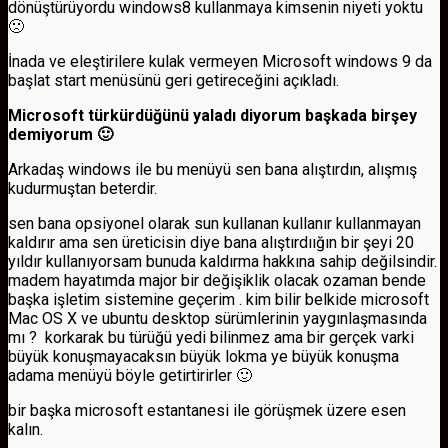
dönüştürüyordu windows8 kullanmaya kimsenin niyeti yoktu
🙁
İnada ve eleştirilere kulak vermeyen Microsoft windows 9 da
başlat start menüsünü geri getireceğini açıkladı.
Microsoft türkürdüğünü yaladı diyorum başkada birşey
demiyorum 🙂
Arkadaş windows ile bu menüyü sen bana alıştırdın, alışmış
kudurmuştan beterdir.
sen bana opsiyonel olarak sun kullanan kullanır kullanmayan
kaldırır ama sen üreticisin diye bana alıştırdıığın bir şeyi 20
yıldır kullanıyorsam bunuda kaldırma hakkına sahip değilsindir.
madem hayatımda major bir değişiklik olacak ozaman bende
başka işletim sistemine geçerim . kim bilir belkide microsoft
Mac OS X ve ubuntu desktop sürümlerinin yaygınlaşmasında
mı ? korkarak bu türüğü yedi bilinmez ama bir gerçek varki
büyük konuşmayacaksın büyük lokma ye büyük konuşma
adama menüyü böyle getirtirirler 🙂
bir başka microsoft estantanesi ile görüşmek üzere esen
kalın.