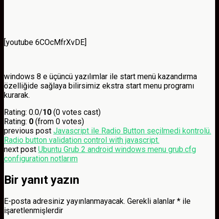
[youtube 6COcMfrXvDE]
windows 8 e üçüncü yazılımlar ile start menü kazandırma
özelliğide sağlaya bilirsimiz ekstra start menu programı
kurarak.
Rating: 0.0/
10
(0 votes cast)
Rating:
0
(from 0 votes)
previous post
Javascript ile Radio Button seçilmedi kontrolü.
Radio button validation control with javascript.
next post
Ubuntu Grub 2 android windows menu grub.cfg
configuration notlarım
Bir yanıt yazın
E-posta adresiniz yayınlanmayacak.
Gerekli alanlar
*
ile
işaretlenmişlerdir