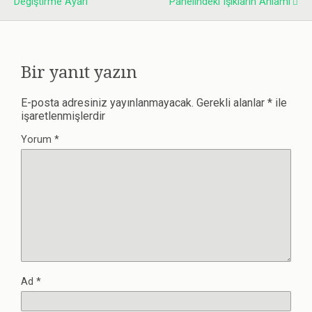
Değiştirme Ayarı
Panelindeki Işıkların Anlamı
Bir yanıt yazın
E-posta adresiniz yayınlanmayacak.
Gerekli alanlar
*
ile
işaretlenmişlerdir
Yorum
*
Ad
*