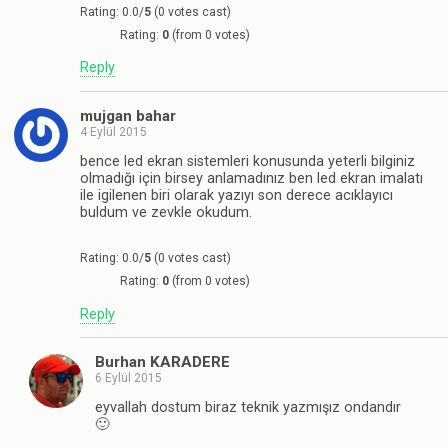
Rating: 0.0/
5
(0 votes cast)
Rating:
0
(from 0 votes)
Reply
mujgan bahar
4 Eylül 2015
bence led ekran sistemleri konusunda yeterli bilginiz
olmadığı için birsey anlamadınız ben led ekran imalatı
ile igilenen biri olarak yazıyı son derece acıklayıcı
buldum ve zevkle okudum.
Rating: 0.0/
5
(0 votes cast)
Rating:
0
(from 0 votes)
Reply
Burhan KARADERE
6 Eylül 2015
eyvallah dostum biraz teknik yazmışız ondandır
🙂