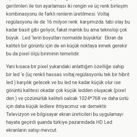
gerilimleri ile ton ayarlaması iki rengin ve üç renk birleşim
kombinasyonu ile farklı renlerin üretilmesi. Voltaj
regülasyonu ile de 16 milyon renk karşımızda. tabi olay bu
kadar basit gibi geliyor, fakat mantık bu ama teknoloji çok
büyük . Led ‘lerin boyutları normalde büyüktür. Ekran da
kaliteli bir görüntü için de en küçük noktaya inmek gerekir
bu da pixel ölçü biriminin temelidir.
Yani kısaca bir pixel yukarıdaki anlattığım özelliğe sahip
bir led ‘e (üç renkli hassas voltaj regülasyonlu tek bir hibrit
led ) karşılık gelecek ve bu led ne kadar küçük olur ise
görüntü kalitesi okadar çok küçük ledden oluşacak (pixel
den ) ve çözünürlük kaliteli oalcak 1024*768 ve daha üstü
için daha küçük ledlere ihtiyacımız var demektir.
Televizyon ve bilgisayar ekran üreticileri bu uygulamayı
hayata geçirdi şuanda türkiye pazarındada HD Led
ekranların satışı mevcut.