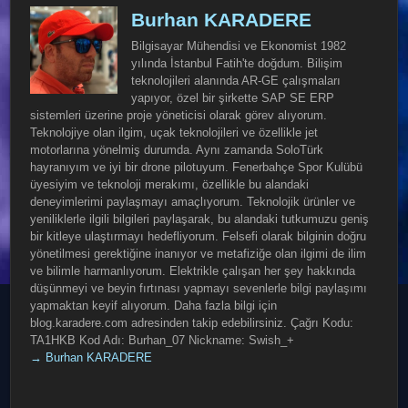
Burhan KARADERE
Bilgisayar Mühendisi ve Ekonomist 1982
yılında İstanbul Fatih'te doğdum. Bilişim
teknolojileri alanında AR-GE çalışmaları
yapıyor, özel bir şirkette SAP SE ERP
sistemleri üzerine proje yöneticisi olarak görev alıyorum.
Teknolojiye olan ilgim, uçak teknolojileri ve özellikle jet
motorlarına yönelmiş durumda. Aynı zamanda SoloTürk
hayranıyım ve iyi bir drone pilotuyum. Fenerbahçe Spor Kulübü
üyesiyim ve teknoloji merakımı, özellikle bu alandaki
deneyimlerimi paylaşmayı amaçlıyorum. Teknolojik ürünler ve
yeniliklerle ilgili bilgileri paylaşarak, bu alandaki tutkumuzu geniş
bir kitleye ulaştırmayı hedefliyorum. Felsefi olarak bilginin doğru
yönetilmesi gerektiğine inanıyor ve metafiziğe olan ilgimi de ilim
ve bilimle harmanlıyorum. Elektrikle çalışan her şey hakkında
düşünmeyi ve beyin fırtınası yapmayı sevenlerle bilgi paylaşımı
yapmaktan keyif alıyorum. Daha fazla bilgi için
blog.karadere.com adresinden takip edebilirsiniz. Çağrı Kodu:
TA1HKB Kod Adı: Burhan_07 Nickname: Swish_+
→ Burhan KARADERE