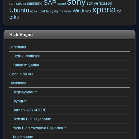
sony
SAP
sonyericsson
samsung
rom
salgını
smart
xperia
Ubuntu
Windows
z2
uzak
uzaktan çalışma
virüs
çıktı
Hızlı Erişim
Bildirimler
Gizlilik Politikası
Kullanım Şartları
Google’da Ara
Hakkımda
Bilgisayarlarım
Biyografi
Burhan KARADERE
Dizüstü Bilgisayarlarım
Niçin Blog Yazmaya Başladım ?
Telefonlarım