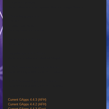
to function properly
Adds offline voice recognition files for Google Search
GApps Minimal 4.4.x
~23 MB
Google Play Store
Syncing apks and libs, etc.
FaceLock 4.4.x Addon
Adds Face Unlock
GenieWidget 4.4.x Addon
Adds stock news and weather widget
AOSP Calendar Sync 4.4.x Addon
Adds syncing ability for AOSP Calendar
AOSP Browser Sync 4.4.x Addon
Adds syncing ability for AOSP Browser
Downloads
Current GApps 4.4.3 (AFH)
Current GApps 4.4.2 (AFH)
Current GApps 4.4.3 (Goo)