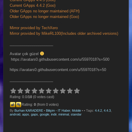
Current GApps 4.4.2 (Goo)
Older GApps no longer maintained (AFH)
Older GApps no longer maintained (Goo)
(Mirrors not maintained by me)
Mirror provided by TechXero
Mirror provided by MikeRL100(Includes older archived versions)
_____________________
Avatar çok güzel
https://avatars0.githubusercontent.com/u/5597018?s=500
https://avatars0.githubusercontent.com/u/5597018?s=50
_____________________
Rating: 0.0/
10
(0 votes cast)
Rating:
0
(from 0 votes)
By
Burhan KARADERE
•
Bilişim - IT Haber
,
Mobile
•
• Tags:
4.4.2
,
4.4.3
,
android
,
apps
,
gaps
,
google
,
indir
,
minimal
,
standar