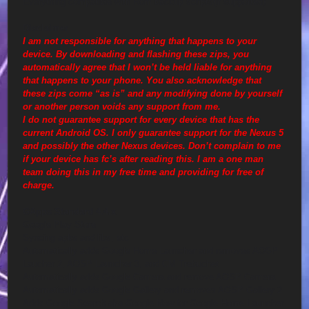
Everything compatible with Rom backup scripts(if supported)
Disclaimer
I am not responsible for anything that happens to your
device. By downloading and flashing these zips, you
automatically agree that I won’t be held liable for anything
that happens to your phone. You also acknowledge that
these zips come “as is” and any modifying done by yourself
or another person voids any support from me.
I do not guarantee support for every device that has the
current Android OS. I only guarantee support for the Nexus 5
and possibly the other Nexus devices. Don’t complain to me
if your device has fc’s after reading this. I am a one man
team doing this in my free time and providing for free of
charge.
GApps Standard 4.4.x
Google Play Store
Syncing apks and libs, etc
Automatically adds Google Home Launcher and removes AOSP
Laucher 2, AOSP Launcher 3, and CM Trebuchet
Automatically adds Google Camera and remove AOSP Camera
Automatically adds Google Gallery and removes AOSP Gallery 2
Adds Google Search aka Google Now for Google Home Launcher