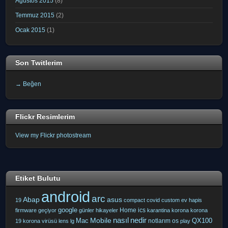
Ağustos 2015
(8)
Temmuz 2015
(2)
Ocak 2015
(1)
Son Twitlerim
→ Beğen
Flickr Resimlerim
View my Flickr photostream
Etiket Bulutu
android
arc
Abap
asus
19
compact
covid
custom
ev hapis
google
Home
ics
firmware
geçiyor
günler
hikayeler
karantina
korona
korona
nasıl
nedir
Mobile
Mac
QX100
notlarım
os
19
korona virüsü
lens
lg
play