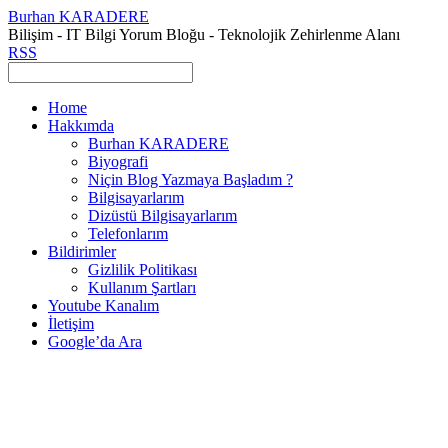
Burhan KARADERE
Bilişim - IT Bilgi Yorum Bloğu - Teknolojik Zehirlenme Alanı
RSS
Home
Hakkımda
Burhan KARADERE
Biyografi
Niçin Blog Yazmaya Başladım ?
Bilgisayarlarım
Dizüstü Bilgisayarlarım
Telefonlarım
Bildirimler
Gizlilik Politikası
Kullanım Şartları
Youtube Kanalım
İletişim
Google’da Ara