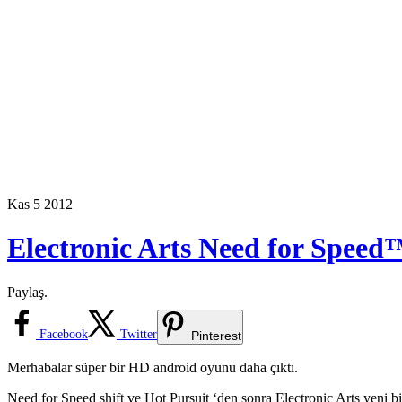
Kas
5
2012
Electronic Arts Need for Speed
Paylaş.
Facebook
Twitter
Pinterest
Merhabalar süper bir HD android oyunu daha çıktı.
Need for Speed shift ve Hot Pursuit ‘den sonra Electronic Arts yeni b