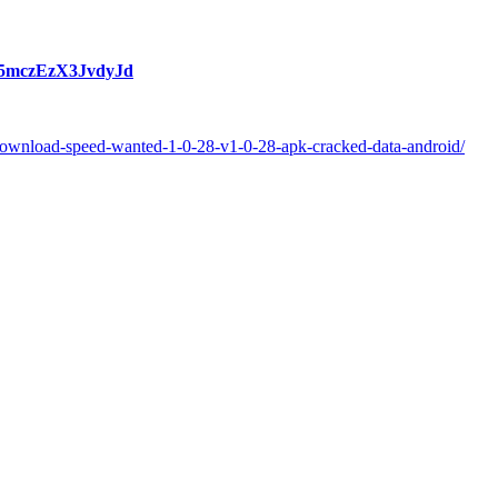
m5mczEzX3JvdyJd
ownload-speed-wanted-1-0-28-v1-0-28-apk-cracked-data-android/