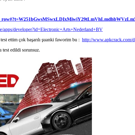
ames.nfs13_row#?t=W251bGwsMSwxLDIxMiwiY29tLmVhLmdhbWVzL
tore/apps/developer?id=Electronic+Arts+Nederland+BV
st ettim çok başarılı şuanki faworim bu :
http://www.apkcrack.com/d
 test edildi sorunsuz.