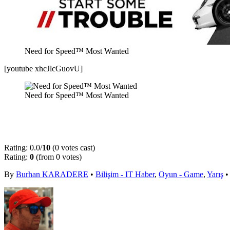
Need for Speed™ Most Wanted
[youtube xhcJlcGuovU]
Need for Speed™ Most Wanted
Rating: 0.0/
10
(0 votes cast)
Rating:
0
(from 0 votes)
By
Burhan KARADERE
•
Bilişim - IT Haber
,
Oyun - Game
,
Yarış
•