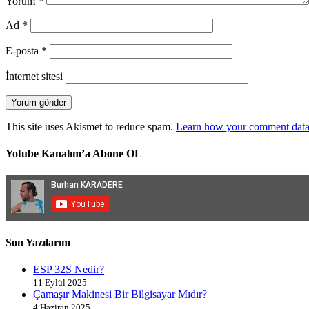
Yorum
*
Ad
*
E-posta
*
İnternet sitesi
This site uses Akismet to reduce spam.
Learn how your comment data 
Yotube Kanalım’a Abone OL
Son Yazılarım
ESP 32S Nedir?
11 Eylül 2025
Çamaşır Makinesi Bir Bilgisayar Mıdır?
4 Haziran 2025