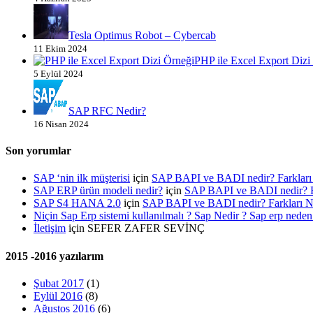
Tesla Optimus Robot – Cybercab
11 Ekim 2024
PHP ile Excel Export Dizi
5 Eylül 2024
SAP RFC Nedir?
16 Nisan 2024
Son yorumlar
SAP ‘nin ilk müşterisi
için
SAP BAPI ve BADI nedir? Farklar
SAP ERP ürün modeli nedir?
için
SAP BAPI ve BADI nedir? 
SAP S4 HANA 2.0
için
SAP BAPI ve BADI nedir? Farkları
Niçin Sap Erp sistemi kullanılmalı ? Sap Nedir ? Sap erp neden 
İletişim
için
SEFER ZAFER SEVİNÇ
2015 -2016 yazılarım
Şubat 2017
(1)
Eylül 2016
(8)
Ağustos 2016
(6)