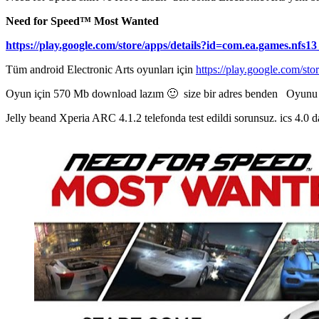
Need for Speed™ Most Wanted
https://play.google.com/store/apps/details?id=com.ea.g
Tüm android Electronic Arts oyunları için
https://play.google.com/s
Oyun için 570 Mb download lazım 🙂 size bir adres benden Oyunu te
Jelly beand Xperia ARC 4.1.2 telefonda test edildi sorunsuz. ics 4.0 da