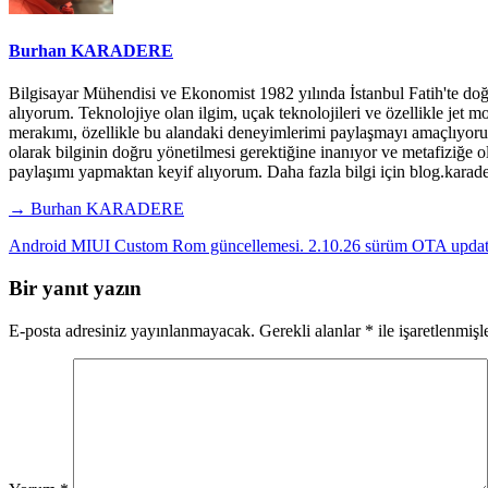
Burhan KARADERE
Bilgisayar Mühendisi ve Ekonomist 1982 yılında İstanbul Fatih'te doğd
alıyorum. Teknolojiye olan ilgim, uçak teknolojileri ve özellikle je
merakımı, özellikle bu alandaki deneyimlerimi paylaşmayı amaçlıyorum. 
olarak bilginin doğru yönetilmesi gerektiğine inanıyor ve metafiziğe o
paylaşımı yapmaktan keyif alıyorum. Daha fazla bilgi için blog.ka
→ Burhan KARADERE
Android MIUI Custom Rom güncellemesi. 2.10.26 sürüm OTA update il
Bir yanıt yazın
E-posta adresiniz yayınlanmayacak.
Gerekli alanlar
*
ile işaretlenmişl