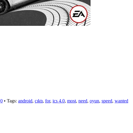
0
• Tags:
android
,
çıktı
,
for
,
ics 4.0
,
most
,
need
,
oyun
,
speed
,
wanted