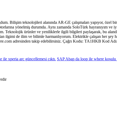
um. Bilişim teknolojileri alanında AR-GE çalışmaları yapıyor, özel bir
t motorlarına yönelmiş durumda. Aynı zamanda SoloTürk hayranıyım ve i
Teknolojik ürünler ve yeniliklerle ilgili bilgileri paylaşarak, bu aland
lan ilgimi de ilim ve bilimle harmanlıyorum. Elektrikle çalışan her şey
radere.com adresinden takip edebilirsiniz. Çağrı Kodu: TA1HKB Kod 
e xperia arc güncellemesi çıktı.
SAP Abap da loop ile where koşulu 
erdir