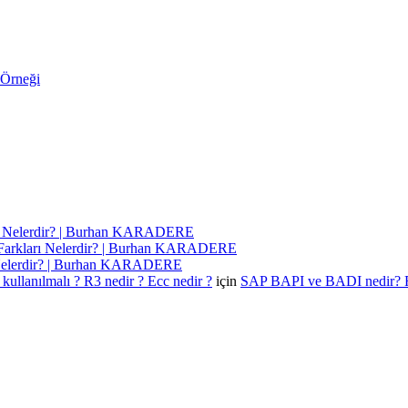
 Örneği
ı Nelerdir? | Burhan KARADERE
Farkları Nelerdir? | Burhan KARADERE
 Nelerdir? | Burhan KARADERE
kullanılmalı ? R3 nedir ? Ecc nedir ?
için
SAP BAPI ve BADI nedir? 