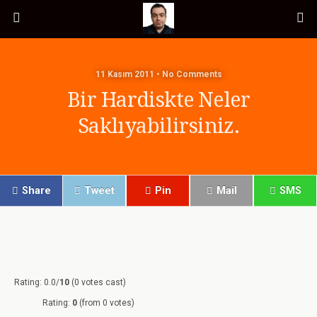
11 Kasım 2011 • No Comments
Bir Hardiskte Neler
Saklıyabilirsiniz.
Share
Tweet
Pin
Mail
SMS
Rating: 0.0/
10
(0 votes cast)
Rating:
0
(from 0 votes)