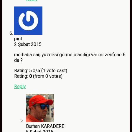
piril
2 Şubat 2015
merhaba sarj yuzdesi gorme olasiligi var mi zenfone 6
da ?
Rating: 5.0/
5
(1 vote cast)
Rating:
0
(from 0 votes)
Reply
Burhan KARADERE
5 Şubat 2015