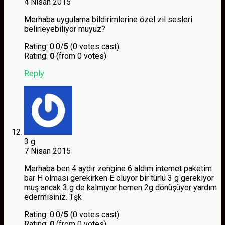
4 Nisan 2015
Merhaba uygulama bildirimlerine özel zil sesleri
belirleyebiliyor muyuz?
Rating: 0.0/
5
(0 votes cast)
Rating:
0
(from 0 votes)
Reply
3 g
7 Nisan 2015
Merhaba ben 4 aydır zengine 6 aldım internet paketim
bar H olması gerekirken E oluyor bir türlü 3 g gerekiyor
muş ancak 3 g de kalmıyor hemen 2g dönüşüyor yardım
edermisiniz. Tşk
Rating: 0.0/
5
(0 votes cast)
Rating:
0
(from 0 votes)