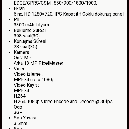
EDGE/GPRS/GSM : 850/900/1800/1900,
Ekran
6inç, HD 1280×720, IPS Kapasitif Çoklu dokunuş panel
Pil
3300 mAh Lityum
Bekleme Süresi
398 saat(3G)
Konuşma Süresi
28 saat(3G)
Kamera
Ön 2 MP
Arka 13 MP, PixelMaster
Video
Video İzleme :
MPEG4 up to 1080p
Video Kayıt :
MPEG4
H.264
H.264 1080p Video Encode and Decode @ 30fps
Ogg
3GP
Ses Yuvası
3.5mm
Ses