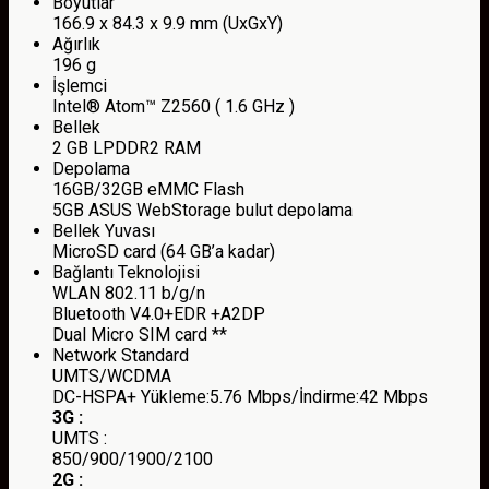
Boyutlar
166.9 x 84.3 x 9.9 mm (UxGxY)
Ağırlık
196 g
İşlemci
Intel® Atom™ Z2560 ( 1.6 GHz )
Bellek
2 GB LPDDR2 RAM
Depolama
16GB/32GB eMMC Flash
5GB ASUS WebStorage bulut depolama
Bellek Yuvası
MicroSD card (64 GB’a kadar)
Bağlantı Teknolojisi
WLAN 802.11 b/g/n
Bluetooth V4.0+EDR +A2DP
Dual Micro SIM card **
Network Standard
UMTS/WCDMA
DC-HSPA+ Yükleme:5.76 Mbps/İndirme:42 Mbps
3G :
UMTS :
850/900/1900/2100
2G :