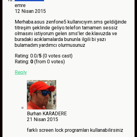
emre
12 Nisan 2015
Merhaba.asus zenfone5 kullanıcıyım.sms geldiğinde
titreşim şeklinde geliyo.telefon tamamen sessiz
olmasını istiyorum gelen sms’ler de.klavuzda ve
buradaki acıklamalarda bununla ilgili bi yazı
bulamadım.yardımcı olurmusunuz
Rating: 0.0/
5
(0 votes cast)
Rating:
0
(from 0 votes)
Reply
Burhan KARADERE
21 Nisan 2015
farklı screen lock programları kullanabilirsiniz