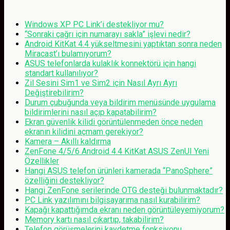
Windows XP PC Link’i destekliyor mu?
“Sonraki çağrı için numarayı sakla” işlevi nedir?
Android KitKat 4.4 yükseltmesini yaptıktan sonra neden
Miracast’ı bulamıyorum?
ASUS telefonlarda kulaklık konnektörü için hangi
standart kullanılıyor?
Zil Sesini Sim1 ve Sim2 için Nasıl Ayrı Ayrı
Değiştirebilirim?
Durum çubuğunda veya bildirim menüsünde uygulama
bildirimlerini nasıl açıp kapatabilirim?
Ekran güvenlik kilidi görüntülenmeden önce neden
ekranın kilidini açmam gerekiyor?
Kamera – Akıllı kaldırma
ZenFone 4/5/6 Android 4.4 KitKat ASUS ZenUI Yeni
Özellikler
Hangi ASUS telefon ürünleri kamerada “PanoSphere”
özelliğini destekliyor?
Hangi ZenFone serilerinde OTG desteği bulunmaktadır?
PC Link yazılımını bilgisayarıma nasıl kurabilirim?
Kapağı kapattığımda ekranı neden görüntüleyemiyorum?
Memory kartı nasıl çıkartıp, takabilirim?
Telefon görüşmelerini kaydetme fonksiyonu