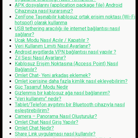
APK dosyalarını (application package file) Android
Cihazınıza nasıl kurarsınız?
ZenFone Taşınabilir kablosuz ortak erişim noktası (Wi-Fi
hotspot) olarak kullanma
USB tethering aracılığı ile internet bağlantısı nasıl
sağlanır?
Uçak Modu Nasıl Açılır / Kapatılır ?
Veri Kullanım Limiti Nasıl Ayarlanır?
Android aygıtlarda VPN bağlantısı nasıl yapılır ?
Zil Sesi Nasıl Ayarlanır?
Kablosuz Erişim Noktasına (Access Point) Nasıl
Bağlanılır?
Omlet Chat- Yeni arkadaş eklemek?
Omlet içerisine daha fazla kimlik nasıl ekleyebilirim?
Güç Tasarruf Modu Nedir
Gizlenmiş bir kablosuz ağa nasıl bağlanırım?
“Veri kullanımı” nedir?
Tablet/Telefon aygıtımı bir Bluetooth cihazıyla nasıl
eşleştirebilirim?
Camera – Panorama Nasıl Oluşturulur?
Omlet Chat Nasıl Giriş Yapılır?
Omlet Chat Nedir?
Share Link uygulaması nasıl kullanılır?