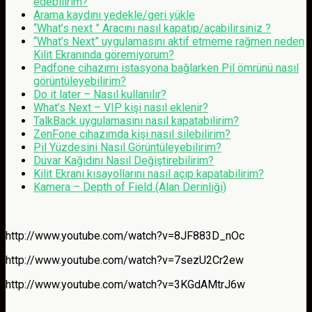
edebilirim?
Arama kaydını yedekle/geri yükle
“What’s next ” Aracını nasıl kapatıp/açabilirsiniz ?
“What’s Next” uygulamasını aktif etmeme rağmen neden
Kilit Ekranında göremiyorum?
Padfone cihazımı istasyona bağlarken Pil ömrünü nasıl
görüntüleyebilirim?
Do it later – Nasıl kullanılır?
What’s Next – VIP kişi nasıl eklenir?
TalkBack uygulamasını nasıl kapatabilirim?
ZenFone cihazımda kişi nasıl silebilirim?
Pil Yüzdesini Nasıl Görüntüleyebilirim?
Duvar Kağıdını Nasıl Değiştirebilirim?
Kilit Ekranı kısayollarını nasıl açıp kapatabilirim?
Kamera – Depth of Field (Alan Derinliği)
http://www.youtube.com/watch?v=8JF883D_nOc
http://www.youtube.com/watch?v=7sezU2Cr2ew
http://www.youtube.com/watch?v=3KGdAMtrJ6w