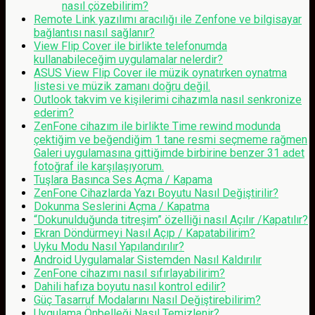
nasıl çözebilirim?
Remote Link yazılımı aracılığı ile Zenfone ve bilgisayar
bağlantısı nasıl sağlanır?
View Flip Cover ile birlikte telefonumda
kullanabileceğim uygulamalar nelerdir?
ASUS View Flip Cover ile müzik oynatırken oynatma
listesi ve müzik zamanı doğru değil.
Outlook takvim ve kişilerimi cihazımla nasıl senkronize
ederim?
ZenFone cihazım ile birlikte Time rewind modunda
çektiğim ve beğendiğim 1 tane resmi seçmeme rağmen
Galeri uygulamasına gittiğimde birbirine benzer 31 adet
fotoğraf ile karşılaşıyorum.
Tuşlara Basınca Ses Açma / Kapama
ZenFone Cihazlarda Yazı Boyutu Nasıl Değiştirilir?
Dokunma Seslerini Açma / Kapatma
“Dokunulduğunda titreşim” özelliği nasıl Açılır /Kapatılır?
Ekran Döndürmeyi Nasıl Açıp / Kapatabilirim?
Uyku Modu Nasıl Yapılandırılır?
Android Uygulamalar Sistemden Nasıl Kaldırılır
ZenFone cihazımı nasıl sıfırlayabilirim?
Dahili hafıza boyutu nasıl kontrol edilir?
Güç Tasarruf Modalarını Nasıl Değiştirebilirim?
Uygulama Önbelleği Nasıl Temizlenir?