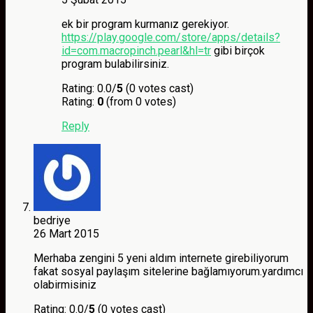
ek bir program kurmanız gerekiyor.
https://play.google.com/store/apps/details?
id=com.macropinch.pearl&hl=tr
gibi birçok
program bulabilirsiniz.
Rating: 0.0/
5
(0 votes cast)
Rating:
0
(from 0 votes)
Reply
bedriye
26 Mart 2015
Merhaba zengini 5 yeni aldım internete girebiliyorum
fakat sosyal paylaşım sitelerine bağlamıyorum.yardımcı
olabirmisiniz
Rating: 0.0/
5
(0 votes cast)