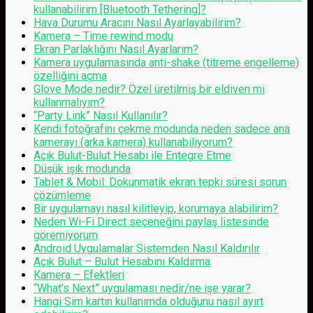
kullanabilirim [Bluetooth Tethering]?
Hava Durumu Aracını Nasıl Ayarlayabilirim?
Kamera – Time rewind modu
Ekran Parlaklığını Nasıl Ayarlarım?
Kamera uygulamasında anti-shake (titreme engelleme)
özelliğini açma
Glove Mode nedir? Özel üretilmiş bir eldiven mi
kullanmalıyım?
“Party Link” Nasıl Kullanılır?
Kendi fotoğrafını çekme modunda neden sadece ana
kamerayı (arka kamera) kullanabiliyorum?
Açık Bulut-Bulut Hesabı ile Entegre Etme
Düşük ışık modunda
Tablet & Mobil: Dokunmatik ekran tepki süresi sorun
çözümleme
Bir uygulamayı nasıl kilitleyip, korumaya alabilirim?
Neden Wi-Fi Direct seçeneğini paylaş listesinde
göremiyorum
Android Uygulamalar Sistemden Nasıl Kaldırılır
Açık Bulut – Bulut Hesabını Kaldırma
Kamera – Efektleri
“What’s Next” uygulaması nedir/ne işe yarar?
Hangi Sim kartın kullanımda olduğunu nasıl ayırt