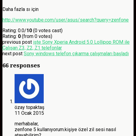
Daha fazla sı için
http://www.youtube.com/user/asus/search?query=zenfone
Rating: 0.0/
10
(0 votes cast)
Rating:
0
(from 0 votes)
previous post
işte Sony Xperia Android 5.0 Lollipop ROM ile
Çalışan Z3, Z2, Z1 telefonlar
next post
Sony windows telefon çıkarma çalışmaları başladı
66 responses
özay topaktaş
11 Ocak 2015
merhabalar,
zenfone 5 kullanıyorum.kişiye özel zil sesi nasıl
atayabilirim?