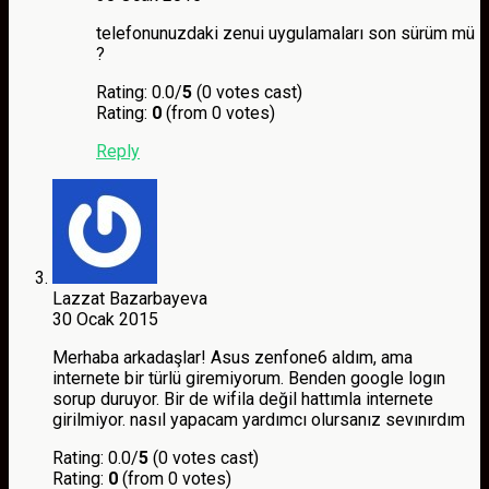
telefonunuzdaki zenui uygulamaları son sürüm mü
?
Rating: 0.0/
5
(0 votes cast)
Rating:
0
(from 0 votes)
Reply
Lazzat Bazarbayeva
30 Ocak 2015
Merhaba arkadaşlar! Asus zenfone6 aldım, ama
internete bir türlü giremiyorum. Benden google logın
sorup duruyor. Bir de wifila değil hattımla internete
girilmiyor. nasıl yapacam yardımcı olursanız sevınırdım
Rating: 0.0/
5
(0 votes cast)
Rating:
0
(from 0 votes)