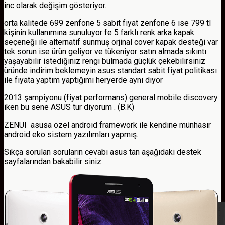
inc olarak değişim gösteriyor.
orta kalitede 699 zenfone 5 sabit fiyat zenfone 6 ise 799 tl
kişinin kullanımına sunuluyor fe 5 farklı renk arka kapak
seçeneği ile alternatif sunmuş orjinal cover kapak desteği var
tek sorun ise ürün geliyor ve tükeniyor satın almada sıkıntı
yaşayabilir istediğiniz rengi bulmada güçlük çekebilirsiniz
üründe indirim beklemeyin asus standart sabit fiyat politikası
ile fiyata yaptım yaptığımı heryerde aynı diyor
2013 şampiyonu (fiyat performans) general mobile discovery
iken bu sene ASUS tur diyorum . (B.K)
ZENUI asusa özel android framework ile kendine münhasır
android eko sistem yazılımları yapmış.
Sıkça sorulan soruların cevabı asus tan aşağıdaki destek
sayfalarından bakabilir siniz.