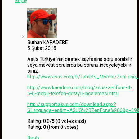
Reply
Burhan KARADERE
5 Şubat 2015
Asus Türkiye ‘nin destek sayfasına soru sorabilir
veya mevcut sorularda bu sorunu inceyeleyebilir
siniz.
http://www.asus.com/tr/Tablets_Mobile/ZenFo
http://www.karadere.com/blog/asus-zenfone-4-
5-6-mobil-telefon-detayli-incelemesi.html
http://support.asus.com/download.aspx?
SLanguage=en&m=ASUS%20ZenFone%206&p=39&s
Rating: 0.0/
5
(0 votes cast)
Rating:
0
(from 0 votes)
Reply