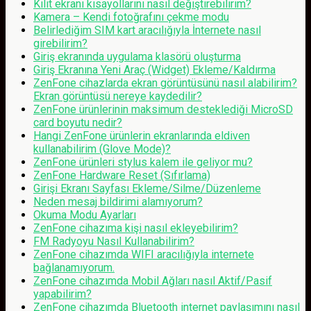
Kilit ekranı kısayollarını nasıl değiştirebilirim?
Kamera – Kendi fotoğrafını çekme modu
Belirlediğim SIM kart aracılığıyla İnternete nasıl
girebilirim?
Giriş ekranında uygulama klasörü oluşturma
Giriş Ekranına Yeni Araç (Widget) Ekleme/Kaldırma
ZenFone cihazlarda ekran görüntüsünü nasıl alabilirim?
Ekran görüntüsü nereye kaydedilir?
ZenFone ürünlerinin maksimum desteklediği MicroSD
card boyutu nedir?
Hangi ZenFone ürünlerin ekranlarında eldiven
kullanabilirim (Glove Mode)?
ZenFone ürünleri stylus kalem ile geliyor mu?
ZenFone Hardware Reset (Sıfırlama)
Girişi Ekranı Sayfası Ekleme/Silme/Düzenleme
Neden mesaj bildirimi alamıyorum?
Okuma Modu Ayarları
ZenFone cihazıma kişi nasıl ekleyebilirim?
FM Radyoyu Nasıl Kullanabilirim?
ZenFone cihazımda WIFI aracılığıyla internete
bağlanamıyorum.
ZenFone cihazımda Mobil Ağları nasıl Aktif/Pasif
yapabilirim?
ZenFone cihazımda Bluetooth internet paylaşımını nasıl