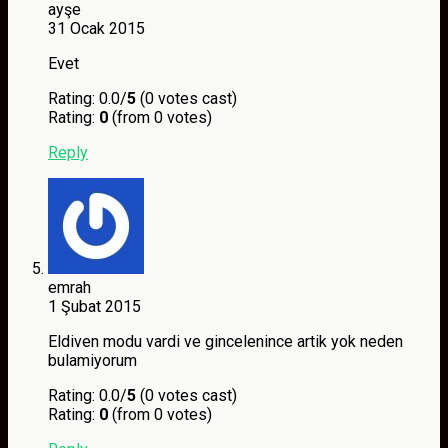
ayşe
31 Ocak 2015
Evet
Rating: 0.0/
5
(0 votes cast)
Rating:
0
(from 0 votes)
Reply
emrah
1 Şubat 2015
Eldiven modu vardi ve gincelenince artik yok neden
bulamiyorum
Rating: 0.0/
5
(0 votes cast)
Rating:
0
(from 0 votes)