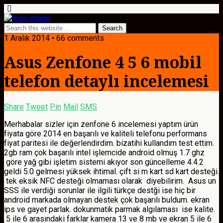
1 Aralık 2014 • 66 comments
Asus Zenfone 4 5 6 mobil
telefon detaylı incelemesi
Share
Tweet
Pin
Mail
SMS
Merhabalar sizler için zenfone 6 incelemesi yaptım ürün
fiyata göre 2014 en başarılı ve kaliteli telefonu performans
fiyat paritesi ile değerlendirdim. bizatihi kullandım test ettim.
2gb ram çok başarılı intel işlemcide android olmuş 1.7 ghz
göre yağ gibi işletim sistemi akıyor son güncelleme 4.4.2
geldi 5.0 gelmesi yüksek ihtimal. çift si m kart sd kart desteği.
tek eksik NFC desteği olmaması olarak diyebilirim. Asus un
SSS ile verdiği sorunlar ile ilgili türkçe destği ise hiç bir
android markada olmayan destek çok başarılı buldum. ekran
ips ve gayet parlak. dokunmatik parmak algılaması ise kalite.
5 ile 6 arasındaki farklar kamera 13 ve 8 mb ve ekran 5 ile 6