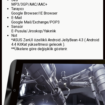
MP3/3GP/AAC/AAC+
Tarayıcı
Google Browser/IE Browser
E-Mail
Google Mail/Exchange/POP3
Sensör
E-Pusula/Jiroskop/Yakınlık
Not
*ASUS ZenUI özellikli Android JellyBean 4.3 ( Android
4.4 KitKat yükseltmesi gelecek ).
**Ülkelere göre değişiklik gösterir.