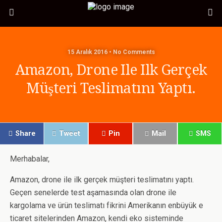
15 Aralık 2016 • No Comments
Amazon, Drone Ile Ilk Gerçek
Müşteri Teslimatını Yaptı.
Share
Tweet
Pin
Mail
SMS
Merhabalar,
Amazon, drone ile ilk gerçek müşteri teslimatını yaptı.
Geçen senelerde test aşamasında olan drone ile
kargolama ve ürün teslimatı fikrini Amerikanın enbüyük e
ticaret sitelerinden Amazon, kendi eko sisteminde