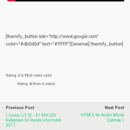
[themify_button link=”http://www.google.com”
color=”#db0d0d” text=”#ffffff”]Deneme[/themify_button]
Rating: 0.0/
10
(0 votes cast)
Rating:
0
(from 0 votes)
Previous Post
Next Post
HTML5 Ile Audio Müzik
Lexus LIT IS - 41.999 LED
Kullanılan En Renkli Otomobili
Çalmak
2017