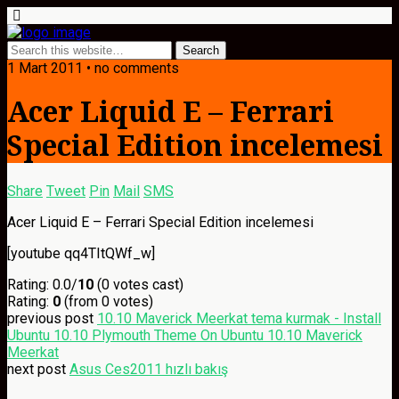
1 Mart 2011 • no comments
Acer Liquid E – Ferrari
Special Edition incelemesi
Share
Tweet
Pin
Mail
SMS
Acer Liquid E – Ferrari Special Edition incelemesi
[youtube qq4TItQWf_w]
Rating: 0.0/
10
(0 votes cast)
Rating:
0
(from 0 votes)
previous post
10.10 Maverick Meerkat tema kurmak - Install
Ubuntu 10.10 Plymouth Theme On Ubuntu 10.10 Maverick
Meerkat
next post
Asus Ces2011 hızlı bakış